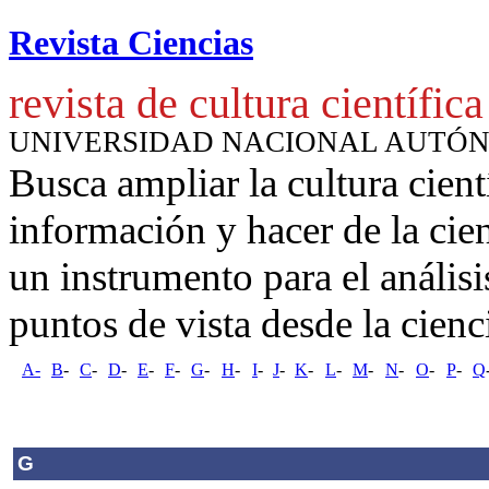
Revista Ciencias
revista de cultura científica
UNIVERSIDAD NACIONAL AUTÓ
Busca ampliar la cultura cient
información y hacer de la cie
un instrumento para
el anális
puntos de vista desde la cienc
A-
B
-
C
-
D
-
E
-
F
-
G
-
H
-
I
-
J
-
K
-
L
-
M
-
N
-
O
-
P
-
Q
G