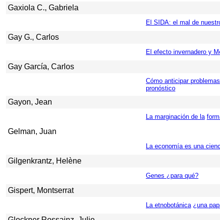
Gaxiola C., Gabriela
El SIDA: el mal de nuestr
Gay G., Carlos
El efecto invernadero y M
Gay García, Carlos
Cómo anticipar problemas d
pronóstico
Gayon, Jean
La marginación de la
form
Gelman, Juan
La economía es una cienc
Gilgenkrantz, Helène
Genes ¿para qué?
Gispert, Montserrat
La etnobotánica
¿una pap
Glockner Rossainz, Julio