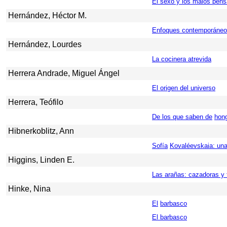
El sexo y los malos pen
Hernández, Héctor M.
Enfoques contemporáneos 
Hernández, Lourdes
La cocinera atrevida
Herrera Andrade, Miguel Ángel
El origen del universo
Herrera, Teófilo
De los que saben de
hon
Hibnerkoblitz, Ann
Sofía
Kovaléevskaia: un
Higgins, Linden E.
Las arañas: cazadoras y 
Hinke, Nina
El
barbasco
El barbasco