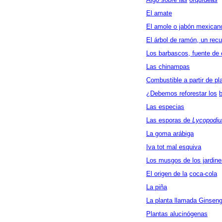
El amate
El amole o jabón mexican
El árbol de ramón, un re
Los barbascos, fuente de 
Las chinampas
Combustible a partir de pl
¿Debemos reforestar los
Las especias
Las esporas de
Lycopodi
La goma arábiga
Iva tot mal esquiva
Los musgos de los jardin
El origen de la
coca-cola
La piña
La planta llamada Ginsen
Plantas alucinógenas