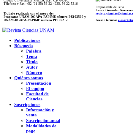
Ciudad Universitaria. México, D.F., C.P. 04510.
Télefono y Fax: +52 (01 55) 56 22 4935, 56 22 5316
Responsable del sitio
Laura González Guerrer
Trabajo realizado con el apoyo de:
revista.ciencias@ciencia
Programa UNAM-DGAPA-PAPIME número PE103509 y
UNAM-DGAPA-PAPIME
número PE106212
Asesor técnico:
e-marketi
Publicaciones
Búsqueda
Palabra
Tema
Titulo
Autor
Número
Quiénes somos
Presentación
El equipo
Facultad de
Ciencias
Suscripciones
Información y
venta
Suscripción anual
Modalidades de
pago