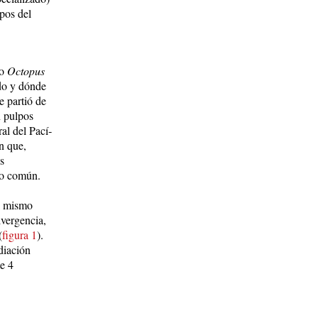
lpos del
ro
Oc­topus
do y dón­de
e partió de
 pul­pos
al del Pa­cí­
an que,
s
tro común.
al mismo
ivergencia,
(
figura 1
).
diación
e 4