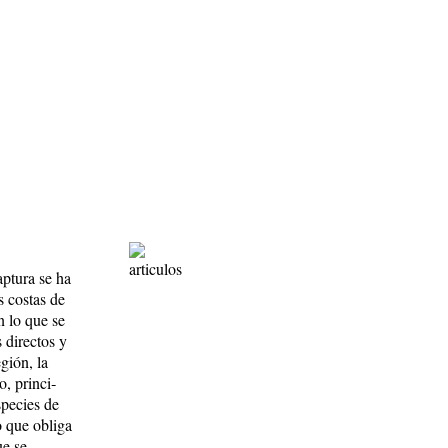
aptura se ha
s costas de
n lo que se
 directos y
gión, la
 prin­ci­
species de
lo que obliga
ue se