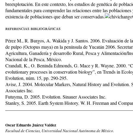
breexplotación. En este contexto, los estudios de ge­nética de poblac
funda­men­tales para comprender las relaciones entre las poblaciones 
exis­tencia de poblaciones que deban ser conservadas.
referencias bibliográficas
Pérez M., R. Burgos, A. Wakida y J. Santos. 2006. Eva­lua­ción de l
de pulpo (Octopus maya) en la península de Yucatán 2006. Secretar
Agricultura, Ganadería y desarrollo Rural, Pesca y Alimentación/Ins
Nacional de la Pesca, México.
Crandall, K., O. Beninda Edmonds, G. Mace y R. ­Wayne. 2000. “C
evolutionary processes in conservation biology”, en Trends in Ecol
Evolution, núm. 15, pp. 290-295.
Avise, J. 2004. Molecular Markers, Natural History and Evolution. 
Associates Inc.
Futuyma, D. 2005. Evolution. Sinauer Associates Inc.
Stanley, S. 2005. Earth System History. W. H. Freeman and Compa
_____________________________________________________
Oscar Eduardo Juárez Valdez
Facultad de Ciencias, Universidad Nacional Autónoma de México.