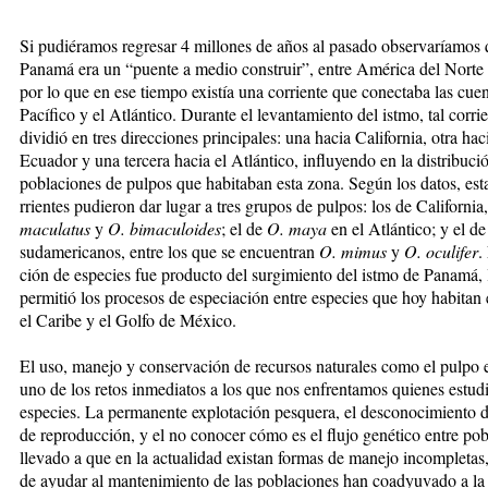
Si pudiéramos regresar 4 mi­llones de años al pasado observaríamos
Panamá era un “puente a medio construir”, entre América del Norte 
por lo que en ese tiem­po existía una corriente que conectaba las cue
Pacífico y el Atlántico. Du­rante el levantamiento del istmo, tal corri
dividió en tres direcciones principales: una hacia California, otra hac
Ecuador y una tercera hacia el Atlántico, in­flu­yendo en la distribuci
poblaciones de pulpos que ha­bi­taban esta zona. Según los datos, esta
rrien­tes pu­dieron dar lugar a tres grupos de pul­pos: los de California,
macu­la­tus
y
O. bimaculoides
; el de
O. ma­ya
en el Atlán­tico; y el de
sudamericanos, entre los que se encuentran
O. mimus
y
O. ocu­lifer
.
ción de especies fue pro­duc­to del surgimiento del istmo de Panamá,
permitió los procesos de especiación entre especies que hoy habitan e
el Caribe y el Gol­fo de México.
El uso, manejo y conser­va­ción de recursos naturales co­mo el pulpo 
uno de los retos inmediatos a los que nos enfrentamos quienes estud
especies. La permanente explotación pes­que­ra, el desconocimiento de
de reproducción, y el no conocer cómo es el flu­jo ge­nético entre po
llevado a que en la actualidad existan formas de ma­nejo incompletas,
de ayu­dar al mantenimiento de las pobla­ciones han coadyuvado a la