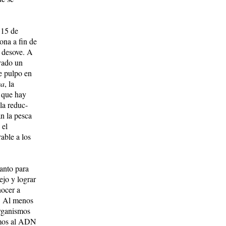
 15 de
zona a fin de
e desove. A
rvado un
de pulpo en
ya
, la
n que hay
a re­duc­
an la pesca
 el
able a los
anto pa­ra
ejo y lograr
nocer a
n. Al menos
­ga­nis­mos
rimos al ADN