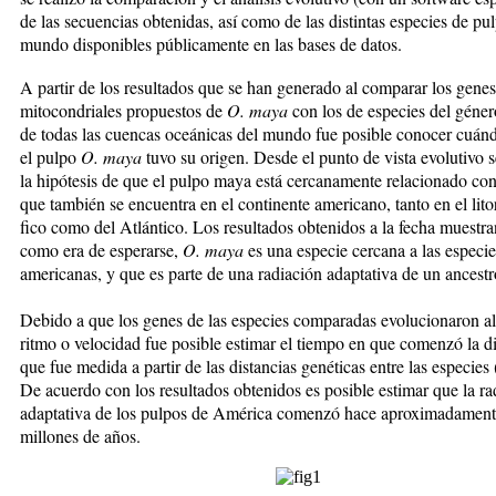
de las secuencias obtenidas, así como de las distintas especies de pu
mundo disponibles públicamente en las bases de datos.
A partir de los resultados que se han generado al com­pa­rar los genes
mitocondriales propuestos de
O. maya
con los de especies del gé­ne
de todas las cuencas oceá­nicas del mundo fue posible conocer cuán
el pulpo
O. maya
tuvo su ori­gen. Desde el punto de vista evolutivo s
la hipó­tesis de que el pulpo maya ­está cer­canamente relacionado con
que también se en­cuen­tra en el continente ame­ri­ca­no, tanto en el litor
fico como del Atlán­tico. Los resultados obtenidos a la fe­cha muestr
como era de es­perarse,
O. maya
es una espe­cie cercana a las especie
americanas, y que es par­te de una radiación adaptativa de un ances
Debido a que los genes de las especies comparadas evo­lu­cionaron 
ritmo o ve­locidad fue posible estimar el tiempo en que comenzó la d
que fue medida a partir de las distancias gené­ticas entre las especies 
De acuerdo con los resultados obtenidos es posible estimar que la ra
adaptativa de los pulpos de América comenzó hace aproximadament
millones de años.