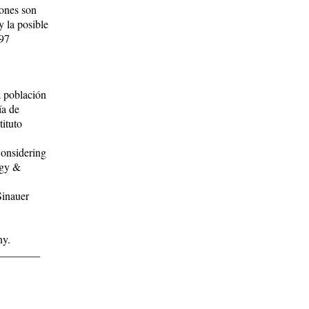
iones son
y la posible
a población
ía de
tituto
onsidering
ogy &
Sinauer
ny.
________