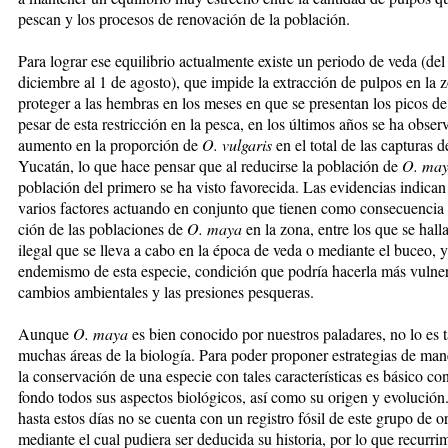
pescan y los procesos de renovación de la población.
Para lograr ese equilibrio ac­tual­mente existe un periodo de veda (del
diciembre al 1 de agosto), que impide la ex­trac­ción de pulpos en la 
proteger a las hem­bras en los meses en que se presentan los picos d
pesar de esta restricción en la pesca, en los últimos años se ha obse
aumento en la proporción de
O. vulgaris
en el total de las capturas 
Yucatán, lo que hace pensar que al reducirse la población de
O. ma
población del primero se ha visto favorecida. Las evidencias indica
varios factores actuando en conjunto que tie­nen como consecuencia l
ción de las poblaciones de
O. maya
en la zona, entre los que se hall
ilegal que se lleva a cabo en la épo­ca de veda o mediante el bu­ceo, y
endemismo de esta especie, condición que podría hacerla más vulner
cambios ambientales y las presiones pesqueras.
Aunque
O. maya
es bien conocido por nuestros paladares, no lo es t
muchas áreas de la biolo­gía. Para poder proponer estrategias de man
la conservación de una especie con tales características es básico co
fondo to­dos sus aspectos biológicos, así como su origen y evolució
hasta estos días no se cuenta con un re­gis­tro fósil de este grupo de or
mediante el cual pudiera ser deducida su his­to­ria, por lo que recur