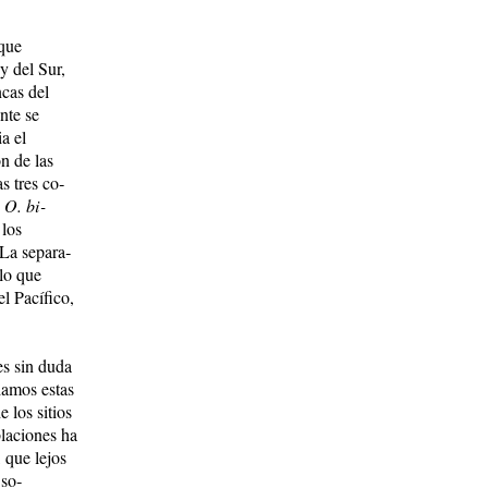
 que
y del Sur,
ncas del
ente se
ia el
ón de las
s tres co­
O. bi­
 los
 La se­pa­ra­
 lo que
l Pa­cífico,
es sin duda
iamos estas
 los sitios
blaciones ha
 que lejos
 so­