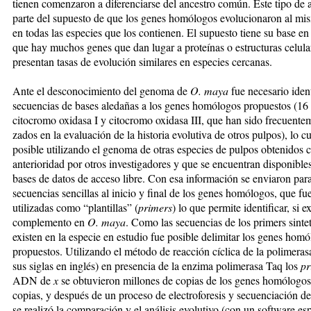
tie­nen comenzaron a diferen­ciar­se del ancestro común. ­Es­te tipo de a
parte del su­pues­to de que los genes ho­mó­lo­gos evolucionaron al mi
en todas las especies que los contienen. El supuesto tiene su base en
que hay muchos genes que dan lugar a proteínas o estruc­turas celula
presentan tasas de evolución similares en especies cercanas.
Ante el desconocimiento del genoma de
O. maya
fue ne­ce­sa­rio iden
se­cuen­cias de bases aledañas a los ge­nes homólogos pro­pues­tos (
ci­to­cro­mo oxida­sa I y citocromo oxidasa III, que han sido frecuenteme
za­dos en la evaluación de la his­to­ria evolutiva de otros pulpos), lo c
posible utili­zan­do el genoma de otras es­pe­cies de pulpos obtenidos 
anterioridad por otros in­ves­ti­ga­do­res y que se en­cuen­tran disponible
bases de da­tos de acceso libre. Con esa in­formación se enviaron para
secuencias sen­cillas al inicio y final de los genes ho­mó­lo­gos, que fu
utilizadas como “plantillas” (
primers
) lo que permite identificar, si ­ex
complemento en
O. maya
. Co­mo las secuencias de los pri­mers sinte
existen en la especie en estudio fue posible delimitar los genes ho­mó­
propuestos. Utilizando el método de reacción cíclica de la polimera
sus siglas en inglés) en pre­sen­cia de la enzima polimerasa Taq los
pr
ADN de
x
se obtuvieron millones de copias de los genes homólogos
copias, y después de un proceso de electrofo­re­sis y secuenciación de 
se realizó la comparación y el análisis evolutivo (con un soft­ware es