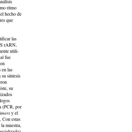
nálisis
s­mo ritmo
 el hecho de
res que
tificar las
16 S rARN,
nte uti­li­
ual fue
con
s en las
 su síntesis
eron
iste, su
tizados
lo­gos
sa (PCR, por
imers
y el
. Con estas
la mues­tra,
pecializado)