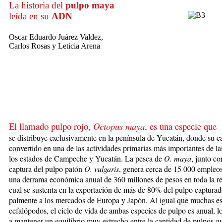
La historia del
pulpo maya
leída en su
ADN
Oscar Eduardo Juárez Valdez,
Carlos Rosas y Leticia Arena
El llamado pulpo rojo,
Octopus maya
, es una especie
que
se distribuye exclusivamente en la península de Yucatán, donde su c
convertido en una de las actividades pri­ma­rias más importantes de la
los estados de Cam­peche y Yucatán. La pesca de
O. maya
, junto co
cap­tu­ra del pulpo patón
O. vul­garis
, genera cerca de 15 000 empleos
una derrama económica anual de 360 mi­llo­nes de pesos en toda la re­
cual se sustenta en la exportación de más de 80% del pulpo capturado,
pal­mente a los mercados de Europa y Japón. Al igual que mu­chas e
cefaló­po­dos, el ciclo de vida de ambas es­pe­cies de pulpo es anual, 
a mantener un equi­li­brio muy estrecho entre la can­ti­dad de pulpos q