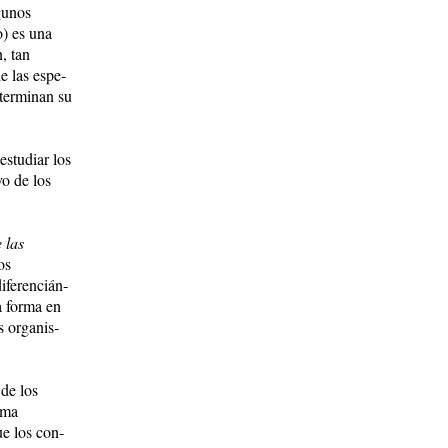
lgunos
o) es una
, tan
 las es­pe­
er­mi­nan su
estudiar los
vo de los
e las
os
e­ren­cián­
a forma en
 or­ga­nis­
 de los
­ma
ue los con­