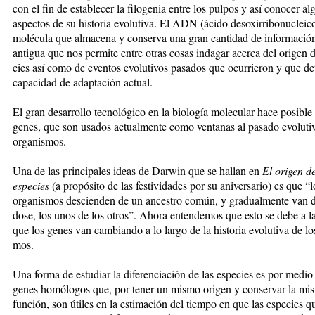
con el fin de establecer la filogenia entre los pulpos y así conocer a
aspectos de su historia evolutiva. El ADN (ácido desoxirribonu­clei­c
molécula que alma­cena y conserva una gran cantidad de in­for­ma­ción
antigua que nos permite en­tre otras cosas indagar acerca del origen de
cies así como de even­tos evolutivos pasados que ocurrieron y que det
capacidad de adaptación actual.
El gran desarrollo tecnológico en la biología mo­le­cular hace posible 
genes, que son usados ac­tual­mente como ventanas al pasado evoluti
organismos.
Una de las prin­ci­pales ideas de Dar­win que se hallan en
El ori­gen d
especies
(a propósito de las festividades por su aniversario) es que “l
organismos descienden de un ancestro común, y gra­dualmente van di­f
do­se, los unos de los otros”. Aho­ra entendemos que esto se debe a l
que los ge­nes van cambiando a lo largo de la his­to­ria evolutiva de los
mos.
Una forma de es­tu­diar la di­fe­ren­cia­ción de las es­pe­cies es por medio
genes ho­mó­lo­gos que, por tener un mis­mo origen y conser­var la mis
función, son útiles en la estimación del tiempo en que las especies q