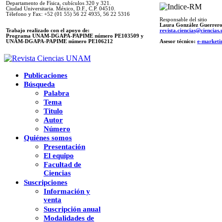
Departamento de Física, cubículos 320 y 321.
Ciudad Universitaria. México, D.F., C.P. 04510.
Télefono y Fax: +52 (01 55) 56 22 4935, 56 22 5316
Responsable del sitio
Laura González Guerrer
Trabajo realizado con el apoyo de:
revista.ciencias@ciencia
Programa UNAM-DGAPA-PAPIME número PE103509 y
UNAM-DGAPA-PAPIME
número PE106212
Asesor técnico:
e-marketi
Publicaciones
Búsqueda
Palabra
Tema
Titulo
Autor
Número
Quiénes somos
Presentación
El equipo
Facultad de
Ciencias
Suscripciones
Información y
venta
Suscripción anual
Modalidades de