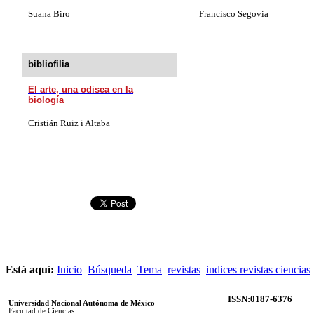
Suana Biro
Francisco Segovia
bibliofilia
El arte, una odisea en la
biología
Cristián Ruiz i Altaba
Está aquí:
Inicio
Búsqueda
Tema
revistas
indices revistas ciencias
ISSN:0187-6376
Universidad Nacional Autónoma de México
Facultad de Ciencias