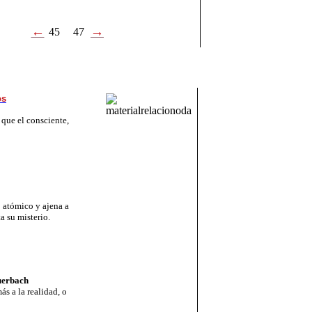
←
→
45
47
os
 que el consciente,
 atómico y ajena a
a su misterio.
uerbach
s a la realidad, o