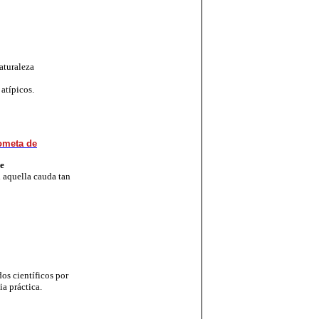
aturaleza
atípicos.
ometa de
de
 aquella cauda tan
os científicos por
a práctica.