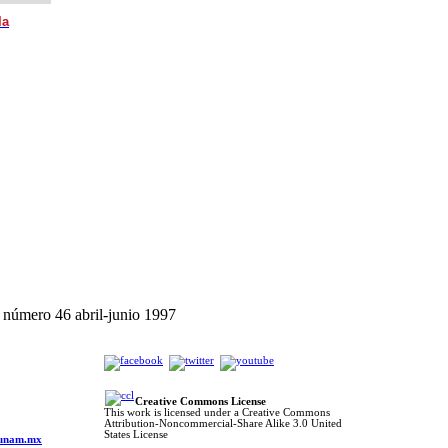
la
número 46 abril-junio 1997
Creative Commons License
This work is licensed under a Creative Commons
Attribution-Noncommercial-Share Alike 3.0 United
o
States License
s.unam.mx