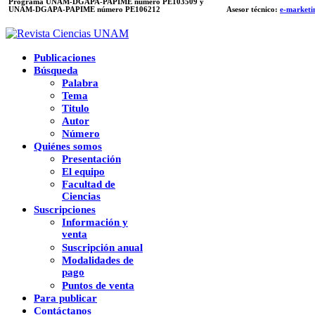
Programa UNAM-DGAPA-PAPIME número PE103509 y
UNAM-DGAPA-PAPIME
número PE106212
Asesor técnico:
e-marketi
Publicaciones
Búsqueda
Palabra
Tema
Titulo
Autor
Número
Quiénes somos
Presentación
El equipo
Facultad de
Ciencias
Suscripciones
Información y
venta
Suscripción anual
Modalidades de
pago
Puntos de venta
Para publicar
Contáctanos