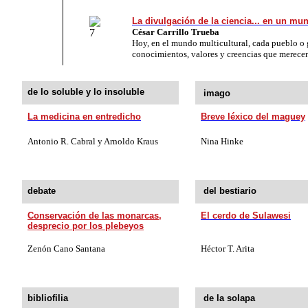
La divulgación de la ciencia... en un m
César Carrillo Trueba
Hoy, en el mundo multicultural, cada pueblo o 
conocimientos, valores y creencias que merecen
de lo soluble y lo insoluble
imago
La medicina en entredicho
Breve léxico del maguey
Antonio
R.
Cabral y Arnoldo Kraus
Nina Hinke
debate
del bestiario
Conservación de las monarcas,
El cerdo de Sulawesi
desprecio por los plebeyos
Zenón Cano Santana
Héctor T. Arita
bibliofilia
de la solapa