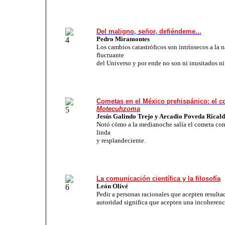
Del maligno, señor, defiéndeme...
Pedro Miramontes
Los cambios catastróficos son intrínsecos a la n
fluctuante
del Universo y por ende no son ni inusitados ni 
Cometas en el México prehispánico: el c
Motecuhzoma
Jesús Galindo Trejo y Arcadio Poveda Rical
Notó cómo a la medianoche salía el cometa con
linda
y resplandeciente.
La comunicación científica y la filosofía
León Olivé
Pedir a personas racionales que acepten resultad
autoridad significa que acepten una incoherenci