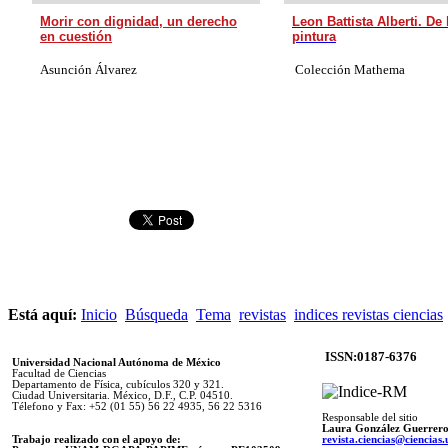
Morir con dignidad, un derecho
Leon Battista Alberti.
De 
en cuestión
pintura
Asunción Álvarez
Colección Mathema
Está aquí:
Inicio
Búsqueda
Tema
revistas
indices revistas ciencias
ISSN:0187-6376
Universidad Nacional Autónoma de México
Facultad de Ciencias
Departamento de Física, cubículos 320 y 321.
Ciudad Universitaria. México, D.F., C.P. 04510.
Télefono y Fax: +52 (01 55) 56 22 4935, 56 22 5316
Responsable del sitio
Laura González Guerrer
Trabajo realizado con el apoyo de:
revista.ciencias@ciencia