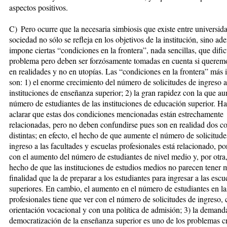
aspectos positivos.
C) Pero ocurre que la necesaria sim­biosis que existe entre universid
sociedad no sólo se refleja en los ob­je­tivos de la institución, sino a
impone ciertas “condiciones en la fron­tera”, nada sencillas, que dific
problema pero deben ser forzó­sa­men­te tomadas en cuenta si queremo
en realidades y no en utopías. Las “condiciones en la frontera” más im
son: 1) el enorme creci­mien­to del número de solicitudes de in­greso a
instituciones de ense­ñan­za su­pe­rior; 2) la gran rapidez con la que au
número de estudiantes de las instituciones de educación supe­rior. H
aclarar que estas dos con­diciones mencionadas están estre­cha­mente
relacionadas, pero no deben con­fundirse pues son en realidad dos co
distintas; en efecto, el hecho de que aumente el número de solicitude
ingreso a las facultades y escuelas pro­fe­sionales está relacionado, po
con el aumento del número de estudiantes de nivel medio y, por otra,
hecho de que las instituciones de estudios medios no parecen tener 
finalidad que la de preparar a los estudiantes para ingresar a las escu
superiores. En cambio, el aumento en el número de estudiantes en las
profesionales tiene que ver con el número de solicitudes de ingreso, 
orientación vocacional y con una política de admisión; 3) la deman­d
democratización de la ense­ñanza superior es uno de los problemas cru