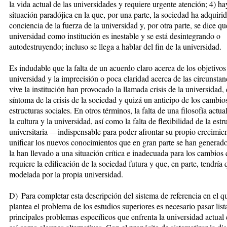
la vida actual de las uni­ver­si­da­des y requiere urgente atención; 4) h
situación paradójica en la que, por una parte, la sociedad ha ad­qui­ri
conciencia de la fuerza de la uni­versidad y, por otra parte, se dice qu
universidad como institución es inestable y se está desintegrando o
autodestruyendo; incluso se llega a ha­blar del fin de la universidad.
Es indudable que la falta de un acuer­do claro acerca de los objetivos
universidad y la imprecisión o po­ca claridad acerca de las circuns­tan
vive la institución han pro­vo­­ca­do la llamada crisis de la univer­si­dad
síntoma de la crisis de la sociedad y quizá un anticipo de los cambios
estructuras sociales. En otros términos, la falta de una filo­sofía actua
la cultura y la universidad, así como la falta de flexi­bilidad de la estr
universitaria —indispensable para poder afrontar su propio crecimie
unificar los nue­vos conocimientos que en gran par­te se han generad
la han lle­va­do a una situación crítica e inade­cua­da para los cambios
requiere la edifi­cación de la sociedad futura y que, en parte, tendría 
modelada por la propia universidad.
D) Para completar esta descripción del sistema de referencia en el q
plantea el problema de los estudios su­periores es necesario pasar list
principales problemas específicos que enfrenta la universidad actua