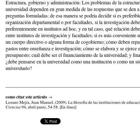
Estructura, gobierno y administración: Los problemas de la estructur
universidad dependen en gran me­di­da de las respuestas que se den a 
preguntas formuladas; de esa ma­ne­ra se podría decidir si es prefe­ri­bl
organización departamental o por facultades, si la investigación debe
preferentemente en institutos ad hoc, y en tal caso, qué relación debe 
entre institutos de inves­ti­gación y facultades; si es más con­ve­niente 
un cuerpo di­rec­ti­­vo o alguna forma de cogobierno; có­mo deben repar
gastos entre en­se­ñanza e investigación; cómo se ela­­bora y se ejerce e
presupuesto; cuál ­debe ser el financiamiento de la uni­ver­si­dad; y fin
¿debe pensar­se en la uni­versidad como una institu­ción o como un si
universitario?
_____________________________________________________
como citar este artículo
→
Lozano Mejía, Juan Manuel
. (2009). La filosofía de las instituciones de educac
Ciencias
94, abril-junio, 54-58. [En línea]