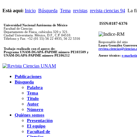
Está aquí:
Inicio
Búsqueda
Tema
revistas
revista ciencias 94
La fi
ISSN:0187-6376
Universidad Nacional Autónoma de México
Facultad de Ciencias
Departamento de Física, cubículos 320 y 321.
Ciudad Universitaria. México, D.F., C.P. 04510.
Télefono y Fax: +52 (01 55) 56 22 4935, 56 22 5316
Responsable del sitio
Laura González Guerrer
Trabajo realizado con el apoyo de:
revista.ciencias@ciencia
Programa UNAM-DGAPA-PAPIME número PE103509 y
UNAM-DGAPA-PAPIME
número PE106212
Asesor técnico:
e-marketi
Publicaciones
Búsqueda
Palabra
Tema
Titulo
Autor
Número
Quiénes somos
Presentación
El equipo
Facultad de
Ciencias