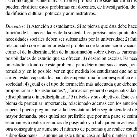
así como algunas alternativas. Con el propósito de sistematizar la dis
pueden clasificar estos pro­ble­mas en: docentes, de investigación, de
de difusión cultural, po­líticos y administrativos.
Docentes
: 1) Atención a estudiantes. Si se piensa que ésta debe hace
función de las necesidades de la so­cie­dad, es preciso antes puntuali
necesidades sociales deben ser sub­­sanadas por la universidad; 2) ín­
relacionado con el anterior está el problema de la orientación vo­ca­cio
como el de la diseminación de la información sobre diversas ca­rreras
posibilidades de estudio que se ofrecen; 3) deserción escolar. Es ne­ce
un estudio a fondo de es­te problema para determinar sus cau­sas, pon
remedio y, en lo posible, ver en qué medida los estudiantes que no t
carrera están capaci­ta­dos para desempeñar una funciónes­pecífica en 
sociedad; 4) ¿cuál es el ti­po de formación más adecuada que de­bem
proporcionar a los estudian­tes?, ¿formación general o especializa­da?
¿disciplinaria o interdisciplinaria? 5) niveles y sus objetivos. Éste es
blema de particular importancia, re­lacionado además con los anterior
especial puede preguntarse si la licenciatura debe seguir siendo el ni­
mayor demanda, pues quizá sea pre­ferible que por una parte se es­ti­mu
estudiantes a realizar es­tu­dios de posgrado y a trabajar en in­vesti­ga­
otra conseguir que au­mente el número de personas que rea­lice es­tud
subprofesionales —aunque en este último caso se debe plantear la pr