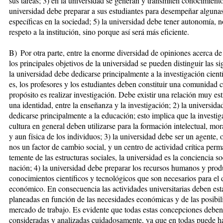
sus tareas; 3) en la universidad se generan y transmiten conocimiento
universidad de­be preparar a sus estudiantes para de­­sem­peñar alguna
especí­fi­cas en la sociedad; 5) la universidad debe tener autonomía, 
res­peto a la institución, sino porque así se­rá más eficiente.
B) Por otra parte, entre la enorme diversidad de opiniones acerca de 
los principales objetivos de la uni­versidad se pueden distinguir las si­
la universidad debe de­di­carse principalmente a la investiga­ción cientí
es, los profesores y los estudiantes deben constituir una comunidad 
propósito es realizar investigación. Debe existir una relación muy est
una identidad, entre la enseñanza y la investigación; 2) la universid
dedicarse prin­cipalmente a la educación; esto im­pli­ca que la investig
cultura en general deben utilizarse para la for­ma­ción intelectual, mora
y aun física de los individuos; 3) la uni­ver­si­dad debe ser un agente,
nos un factor de cambio social, y un centro de actividad crítica perm
temente de las estructuras sociales, la universidad es la conciencia so­
nación; 4) la universidad debe pre­pa­rar los recursos humanos y prod
conocimientos científicos y tec­no­ló­gi­cos que son necesarios para el 
económico. En conse­cuen­cia las actividades universitarias deben est
planeadas en función de las necesidades económicas y de las posi­bil
mercado de trabajo. Es evidente que todas estas con­cep­ciones deben
consideradas y anali­zadas cuidadosamente, ya que en todas puede h