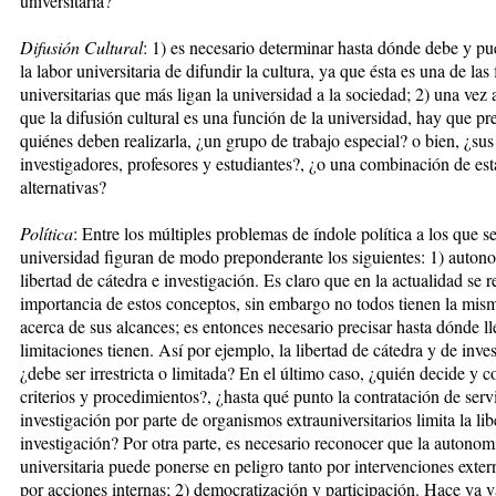
universi­taria?
Difusión Cultural
: 1) es necesario de­terminar hasta dónde debe y pu
la labor universitaria de difundir la cultura, ya que ésta es una de las 
universitarias que más ligan la universidad a la sociedad; 2) una vez
que la difusión cultural es una función de la universidad, hay que pr
quiénes deben realizarla, ¿un grupo de trabajo especial? o bien, ¿sus
investigadores, profesores y estudiantes?, ¿o una combinación de est
alternativas?
Política
: Entre los múltiples pro­ble­mas de índole política a los que se
universidad figuran de modo preponderante los siguientes: 1) auto­n
libertad de cátedra e investi­ga­ción. Es claro que en la actualidad se 
importancia de estos con­ceptos, sin embargo no todos tienen la mis
acerca de sus al­can­ces; es entonces necesario precisar has­ta dón­de 
limitaciones tienen. Así por ejemplo, la libertad de cátedra y de inve
¿debe ser irrestric­ta o limitada? En el último caso, ¿quién decide y 
criterios y procedi­mien­tos?, ¿hasta qué punto la contra­ta­ción de serv
investigación por parte de organismos extrauniver­si­tarios limita la li
investi­ga­ción? Por otra parte, es necesario reco­nocer que la autonom
universitaria puede ponerse en peligro tanto por in­tervenciones exte
por acciones internas; 2) democratización y participación. Hace ya v