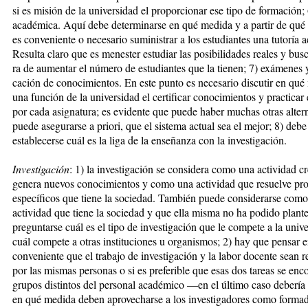
si es misión de la uni­ver­sidad el proporcionar ese tipo de for­ma­ción; 
académica. Aquí de­be determinarse en qué medida y a par­tir de q
es conve­nien­te o necesario suministrar a los estu­dian­tes una tutoría
Re­sul­ta claro que es menester estudiar las posibilidades reales y busc
ra de aumentar el número de estu­dian­tes que la tienen; 7) exámenes y c
cación de conocimientos. En este punto es necesario discutir en qué 
una función de la universidad el certificar conocimientos y practica
por cada asignatura; es evi­den­te que puede haber muchas otras alter
puede asegurarse a prio­ri, que el sistema actual sea el me­jor; 8) debe
establecerse cuál es la liga de la enseñanza con la investigación.
Investigación
: 1) la investigación se considera como una actividad c
genera nuevos conocimientos y como una actividad que resuelve pro­
específicos que tiene la so­cie­dad. También puede considerarse co­m
actividad que tiene la sociedad y que ella misma no ha podido plant
preguntarse cuál es el tipo de investigación que le compete a la uni­v
cuál compete a otras ins­ti­tu­cio­nes u organismos; 2) hay que pen­sar 
conveniente que el trabajo de investigación y la labor do­cen­te sean r
por las mismas per­so­nas o si es preferible que esas dos tareas se en
grupos dis­tin­tos del personal académico —en el último caso debería 
en qué medida deben aprovecharse a los in­ves­ti­gadores como forma