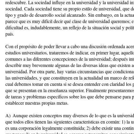
redescubre. La sociedad in­fluye en la universidad y la universidad in­­f
sociedad. Cada sociedad tie­ne su propio estilo de universidad, que 
tipo y grado de desarrollo social alcanzado. Sin embargo, en la ac­tu
parece que es muy difícil decir qué clase de universidad que­re­mos; e
dificultad es, indudablemen­te, un reflejo de la situación social y po­lí
país.
Con el propósito de poder llevar a ca­bo una discusión ordenada acer
estudios universitarios, tratare­mos de indicar, en primer lugar, aque­ll
comunes a las diferentes concepciones de la universidad; des­pués in
describir muy bre­vemente algunas de las diversas ideas que existen a
universidad. Por otra parte, hay varias circunstancias que condiciona
las uni­ver­sidades, y que constituyen en la ac­tualidad un marco de ref
cual debemos tomar en cuenta si se de­sea entender con claridad los p
que se presentan en la ense­ñan­za superior. Finalmente presenta­remo
de tareas y problemas específicos sobre los que debe pensar­se para 
establecer nuestras pro­pias metas.
A) Aunque existen conceptos muy diversos de lo que es la universid
que todos ellos tienen las si­guien­tes características en común: 1) la u
es una corporación legalmente constituida; 2) debe existir una conti