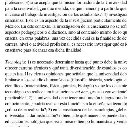
pro­fe­so­res; 3) si se acepta que la misión formadora de la Universida
para la creatividad, ¿en qué me­di­da, de qué manera y a partir de qué ni
iniciarse el trabajo de in­ves­­ti­ga­ción de los estudiantes?; 4) in­ves­ti­­­ga
enseñanza. Este es un as­­­pecto de la investigación par­ti­cu­lar­mente 
México. En éste contexto, la investigación de la en­se­ñanza no se refi
aspectos pedagógicos o didácticos, sino al contenido mismo de lo qu
enseña, en otras palabras, una vez decidida cuál es la finalidad de d
carrera, nivel o actividad profesional, es ne­cesario investigar qué es
enseñarse para alcanzar esa dicha finalidad.
Tecnología
: 1) es necesario deter­mi­nar hasta qué punto debe la uni­ver
ofrecer carreras técnicas y qué tan­ta diversificación de estudios es co
que exista. Hay ciertas opi­niones que señalan que la univer­si­dad deb
limitarse a los estudios humanísticos (filosofía, historia, socio­logía, e
científicos (matemá­ticas, física, química, biología) y que los de carác
tecnológico se realicen en instituciones
ad hoc
, ¿es esto con­ve­niente
practicable?; 2) la uni­versidad debe tener una función in­te­gra­do­ra de
conocimiento, ¿podría realizar esta función sin la enseñanza tecnoló
¿cómo debe realizarla?; 3) en la enseñanza de las tecnologías, ¿debe 
universidad a dar ins­­truc­ción? o bien, ¿de qué manera se pue­de dar
educación tec­no­lógica que sea al mismo tiempo huma­nística y verd