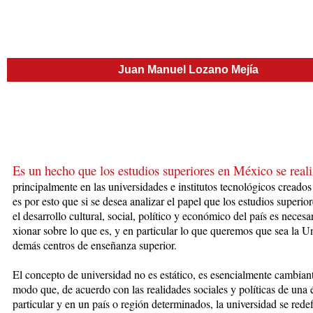
Juan Manuel Lozano Mejía
Es un hecho que los estudios supe­rio­res en México se real
princi­pal
men­te
en las universidades e institutos tecnológicos creados
es por esto que si se desea analizar el pa­pel que los estudios superio
el desarrollo cultural, social, polí­tico y económico del país es necesari
xionar sobre lo que es, y en par­ti­cu­lar lo que queremos que sea la Uni­
demás centros de en­se­ñanza superior.
El concepto de universidad no es es­tá­tico, es esencialmente cambiant
modo que, de acuerdo con las rea­li­da­des sociales y políticas de una 
particular y en un país o región determinados, la universidad se redefi