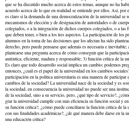
que se ha discutido mucho acerca de es­tos temas, aunque no ha hab
acuerdo acerca de lo que en realidad se entiende por ellos. Así, por 
es claro si la demanda de una de­mo­cratización de la universidad se re
mecanismos de elección y de designación de autoridades o de cuer­­p
colegiados, o a la integración de di­chos cuerpos colegiados, o a las f
que deben tener, o bien a los tres aspectos.
La participación de los pr
alumnos en la toma de las de­cisiones que los afectan ha sido plan­t
derecho, pero puede pen­sarse que además es necesaria e ine­vitable;
plantearse una pregunta acerca de cómo conseguir que la participaci
auténtica, efi­ciente, madura y responsable; 3) función crítica de la u
Es claro que todo desarrollo social implica un cambio; podemos pre
entonces, ¿cuál es el papel de la universidad en los cambios sociales?
participación en la política universitaria es una ma­nera de participar 
cambios de la sociedad? La universidad nace de la sociedad y es sos
la sociedad, en consecuencia la universidad no puede ser una institu
de la sociedad, sino a su servicio, pero, ¿qué tipo de servicio?, ¿có
grar la universidad cumplir con más eficiencia su función social y en
su función crítica?, ¿cómo pue­de conciliarse la función crítica de la
con sus finalidades acadé­micas?, ¿de qué manera debe darse en la u
una educación crítica?