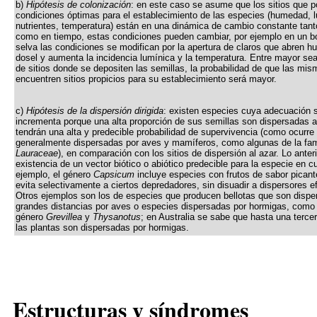
b)
Hipótesis de colonización
: en este caso se asume que los sitios que 
condiciones óptimas para el establecimiento de las especies (humedad, l
nutrientes, temperatura) están en una dinámica de cambio constante tant
como en tiempo, estas condiciones pueden cambiar, por ejemplo en un b
selva las condiciones se modifican por la apertura de claros que abren h
dosel y aumenta la incidencia lumínica y la temperatura. Entre mayor se
de sitios donde se depositen las semillas, la probabilidad de que las mi
encuentren sitios propicios para su establecimiento será mayor.
c)
Hipótesis de la dispersión dirigida
: existen especies cuya adecuación 
incrementa porque una alta proporción de sus semillas son dispersadas a
tendrán una alta y predecible probabilidad de supervivencia (como ocurre
generalmente dispersadas por aves y mamíferos, como algunas de la fam
Lauraceae
), en comparación con los sitios de dispersión al azar. Lo anter
existencia de un vector biótico o abiótico predecible para la especie en c
ejemplo, el género
Capsicum
incluye especies con frutos de sabor picant
evita selectivamente a ciertos depredadores, sin disuadir a dispersores e
Otros ejemplos son los de especies que producen bellotas que son dispe
grandes distancias por aves o especies dispersadas por hormigas, como 
género
Grevillea
y
Thysanotus
; en Australia se sabe que hasta una terce
las plantas son dispersadas por hormigas.
Estructuras y síndromes