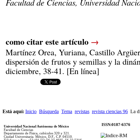
Facultad de Ciencias, Universidad Nac
como citar este artículo
→
Martínez Orea, Yuriana,
Castillo Argüer
dispersión de frutos y semillas y la di
diciembre, 38-41. [En línea]
Está aquí:
Inicio
Búsqueda
Tema
revistas
revista ciencias 96
La di
ISSN:0187-6376
Universidad Nacional Autónoma de México
Facultad de Ciencias
Departamento de Física, cubículos 320 y 321.
Ciudad Universitaria. México, D.F., C.P. 04510.