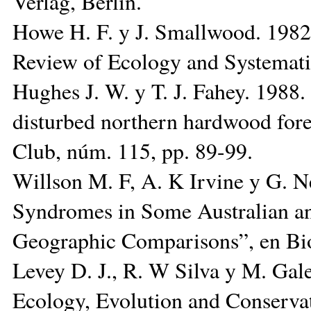
Verlag, Berlín.
Howe H. F. y J. Smallwood. 1982
Review of Ecology and Systemati
Hughes J. W. y T. J. Fahey. 1988.
disturbed northern hardwood fores
Club, núm. 115, pp. 89-99.
Willson M. F, A. K Irvine y G. Ne
Syndromes in Some Australian an
Geographic Comparisons”, en Bio
Levey D. J., R. W Silva y M. Gale
Ecology, Evolution and Conserva