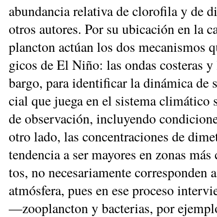
abun­dan­cia re­la­ti­va de clo­ro­fi­la y de d
otros au­to­res. Por su ubi­ca­ción en la ca­
planc­ton ac­túan los dos me­ca­nis­mos que
gi­cos de El Ni­ño: las on­das cos­te­ras y l
bar­go, pa­ra iden­ti­fi­car la di­ná­mi­ca de
cial que jue­ga en el sis­te­ma cli­má­ti­c
de ob­ser­va­ción, in­clu­yen­do con­di­cio
otro la­do, las con­cen­tra­cio­nes de di­me­t
ten­den­cia a ser ma­yo­res en zo­nas más
tos, no ne­ce­sa­ria­men­te co­rres­pon­den a
at­mós­fe­ra, pues en ese pro­ce­so in­ter­v
—zoo­planc­ton y bac­te­rias, por ejem­pl