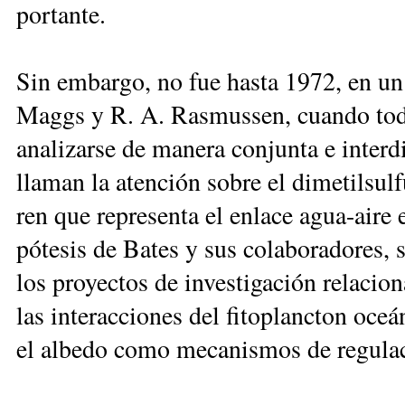
por­tan­te.
Sin em­bar­go, no fue has­ta 1972, en un tr
Maggs y R. A. Ras­mus­sen, cuando to­dos
ana­li­zar­se de ma­ne­ra con­jun­ta e in­ter­di
lla­man la aten­ción so­bre el di­me­til­sul­f
ren que re­pre­sen­ta el en­lace agua-ai­re
pó­te­sis de Ba­tes y sus co­la­bo­ra­do­res, s
los pro­yec­tos de in­ves­ti­ga­ción re­la­ci
las in­te­rac­cio­nes del fi­to­planc­ton oceá­
el al­be­do co­mo me­ca­nis­mos de re­gu­la