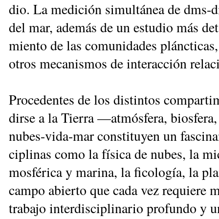
dio. La me­di­ción si­mul­tá­nea de dms-dm
del mar, ade­más de un es­tu­dio más de­ta
mien­to de las co­mu­ni­da­des plánc­ti­cas, 
otros me­ca­nis­mos de in­te­rac­ción re­la­cio
Pro­ce­den­tes de los dis­tin­tos com­par­ti­
dir­se a la Tie­rra —at­mós­fe­ra, bios­fe­ra, h
nu­bes-vi­da-mar cons­ti­tu­yen un fas­ci­na
ci­pli­nas co­mo la fí­si­ca de nu­bes, la mi­c
mos­fé­ri­ca y ma­ri­na, la fi­co­lo­gía, la pla
cam­po abier­to que ca­da vez re­quie­re más
tra­ba­jo in­ter­dis­ci­pli­na­rio pro­fun­do y