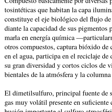
Com­pues­to bá­si­ca­men­te por di­ver­sas p
to­sin­té­ti­cas que ha­bi­tan la ca­pa ilu­mi
cons­ti­tu­ye el eje bio­ló­gi­co del flu­jo 
dian­te la ca­pa­ci­dad de sus pig­men­tos pa
mar­la en ener­gía quí­mi­ca —par­ti­cu­lar­m
otros com­pues­tos, cap­tu­ra bió­xi­do de ca
en el agua, par­ti­ci­pa en el re­ci­cla­je de
su gran di­ver­si­dad y cor­tos ci­clos de vi
bien­ta­les de la at­mós­fe­ra y la co­lum­n
El di­me­til­sul­fu­ro, prin­ci­pal fuen­te de 
gas muy vo­lá­til pre­sen­te en su­fi­cien­te 
bu­ción im­por­tan­te al sul­fu­ro at­mos­fé­