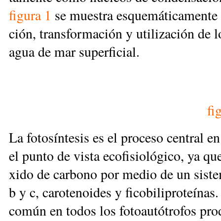
fi­gu­ra 1
se mues­tra es­que­má­ti­ca­men­te
ción, trans­for­ma­ción y uti­li­za­ción de lo
agua de mar su­per­fi­cial.
fi­
La fo­to­sín­te­sis es el pro­ce­so cen­tral e
el pun­to de vis­ta eco­fi­sio­ló­gi­co, ya q
xi­do de car­bo­no por me­dio de un sis­te­m
b y c, ca­ro­te­noi­des y fi­co­bi­li­pro­teí­na
co­mún en to­dos los fo­toau­tó­tro­fos pro