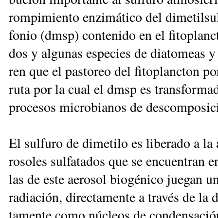
rom­pi­mien­to en­zi­má­ti­co del di­me­til­sul
fo­nio (dmsp) con­te­nido en el fi­to­planc­to
dos y al­gu­nas es­pe­cies de dia­to­meas y d
ren que el pas­to­reo del fi­to­planc­ton po
ru­ta por la cual el dmsp es trans­for­ma­d
pro­ce­sos mi­cro­bia­nos de des­com­po­si­
El sul­fu­ro de di­me­ti­lo es li­be­ra­do a l
ro­so­les sul­fa­ta­dos que se en­cuen­tran en
las de es­te ae­ro­sol bio­gé­ni­co jue­gan u
ra­dia­ción, di­rec­ta­men­te a tra­vés de la d
ta­men­te co­mo nú­cleos de con­den­sa­ción