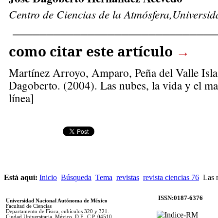
Cen­tro de Cien­cias de la At­mós­fe­ra,Uni­ver­si­
______________________________
como citar este artículo
→
Martínez Arroyo, Amparo,
Peña del Valle Isl
Dagoberto. (2004). Las nubes, la vida y el ma
línea]
Está aquí:
Inicio
Búsqueda
Tema
revistas
revista ciencias 76
Las n
ISSN:0187-6376
Universidad Nacional Autónoma de México
Facultad de Ciencias
Departamento de Física, cubículos 320 y 321.
Ciudad Universitaria. México, D.F., C.P. 04510.