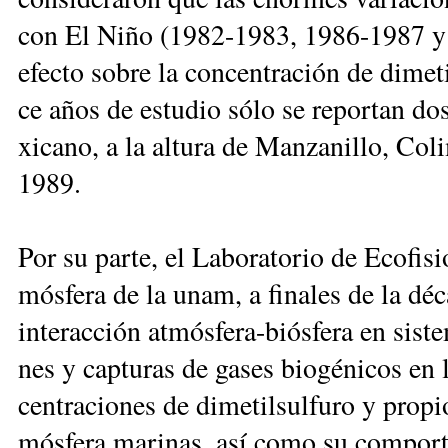
con El Ni­ño (1982-1983, 1986-1987 y 1
efec­to so­bre la con­cen­tra­ción de di­me­
ce años de es­tu­dio só­lo se re­por­tan dos
xi­ca­no, a la al­tu­ra de Man­za­ni­llo, Co
1989.
Por su par­te, el La­bo­ra­to­rio de Eco­fi­
mós­fe­ra de la unam, a fi­na­les de la dé­ca
in­te­rac­ción at­mós­fe­ra-biós­fe­ra en sis­t
nes y cap­tu­ras de ga­ses bio­gé­ni­cos en 
cen­tra­cio­nes de di­me­til­sul­fu­ro y pro­p
mós­fe­ra ma­ri­nas, así co­mo su com­por­t