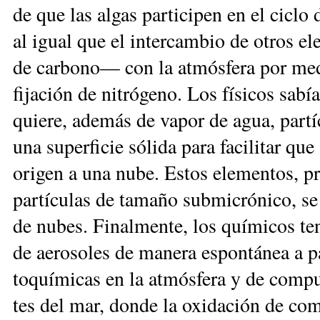
de que las al­gas par­ti­ci­pen en el ci­clo 
al igual que el in­ter­cam­bio de otros ele
de car­bo­no— con la at­mós­fe­ra por me­di
fi­ja­ción de ni­tró­ge­no. Los fí­si­cos sa
quie­re, ade­más de va­por de agua, par­tí­
una su­per­fi­cie só­li­da pa­ra fa­ci­li­tar 
ori­gen a una nube. Es­tos ele­men­tos, pre­
par­tí­cu­las de ta­ma­ño sub­mi­cró­ni­co,
de nu­bes. Finalmente, los quí­mi­cos te­n
de ae­ro­so­les de ma­ne­ra es­pon­tá­nea a p
to­quí­mi­cas en la at­mós­fe­ra y de com­pue
tes del mar, don­de la oxi­da­ción de com­