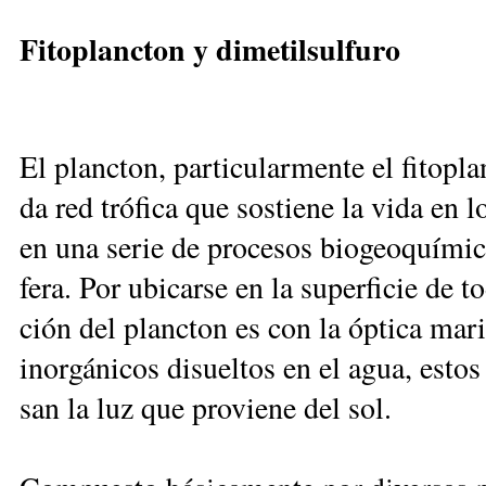
Fi­to­planc­ton y di­me­til­sul­fu­ro
El planc­ton, par­ti­cu­lar­men­te el fi­to­pl
da red tró­fi­ca que sos­tie­ne la vi­da en los
en una se­rie de pro­ce­sos bio­geo­quí­mi­c
fe­ra. Por ubi­car­se en la su­per­fi­cie de 
ción del planc­ton es con la óp­ti­ca ma­r
inor­gá­ni­cos di­suel­tos en el agua, es­tos 
san la luz que pro­vie­ne del sol.