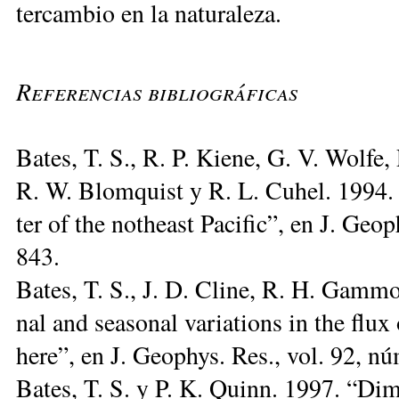
ter­cam­bio en la na­tu­ra­le­za.
Referencias bibliográficas
Ba­tes, T. S., R. P. Kie­ne, G. V. Wol­fe,
R. W. Blom­quist y R. L. Cu­hel. 1994. “T
ter of the not­heast Pa­ci­fic”, en J. Ge
843.
Ba­tes, T. S., J. D. Cli­ne, R. H. Gam­m
nal and sea­so­nal va­ria­tions in the flux 
he­re”, en J. Geophys. Res., vol. 92, n
Ba­tes, T. S. y P. K. Quinn. 1997. “Di­me