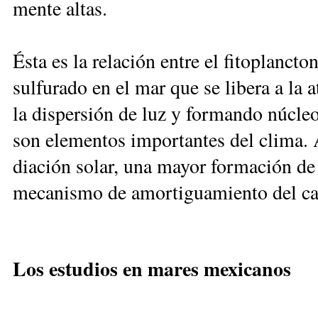
men­te al­tas.
És­ta es la re­la­ción en­tre el fi­to­plan
sul­fu­ra­do en el mar que se li­be­ra a la at
la dis­per­sión de luz y for­man­do nú­cle
son ele­men­tos im­por­tan­tes del cli­ma. 
dia­ción so­lar, una ma­yor for­ma­ción de 
me­ca­nis­mo de amor­ti­gua­mien­to del ca­
Los es­tu­dios en ma­res me­xi­ca­nos