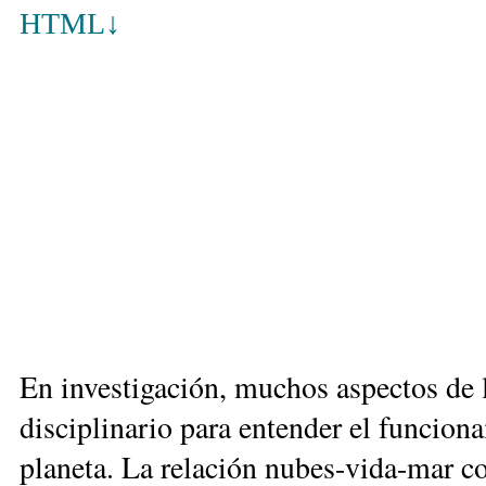
HTML
↓
En in­ves­ti­ga­ción, mu­chos as­pec­tos de la
dis­ci­pli­na­rio para en­ten­der el fun­cio­n
pla­ne­ta. La re­la­ción nu­bes-vi­da-mar co