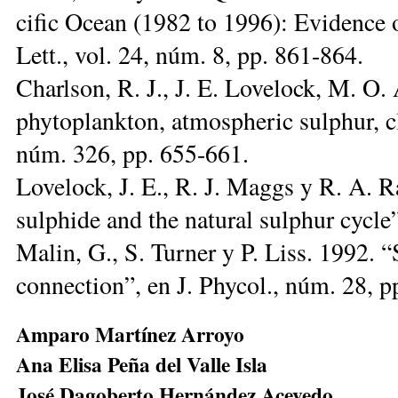
ci­fic Ocean (1982 to 1996): Evi­den­ce 
Lett., vol. 24, núm. 8, pp. 861-864.
Charl­son, R. J., J. E. Lo­ve­lock, M. O
phy­to­plank­ton, at­mos­phe­ric sulp­hur, c
núm. 326, pp. 655-661.
Lo­ve­lock, J. E., R. J. Maggs y R. A. R
sulp­hi­de and the na­tu­ral sulp­hur cy­c
Malin, G., S. Turner y P. Liss. 1992. “
connection”, en J. Phycol., núm. 28, p
Am­pa­ro Mar­tí­nez Arro­yo
Ana Eli­sa Pe­ña del Va­lle Is­la
Jo­sé Da­go­ber­to Her­nán­dez Ace­ve­do