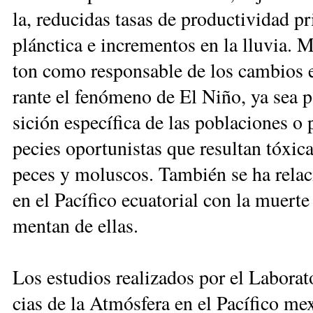
la, re­du­ci­das ta­sas de pro­duc­ti­vi­dad p
plánc­ti­ca e in­cre­men­tos en la llu­via. M
ton co­mo res­pon­sa­ble de los cam­bios e
ran­te el fe­nó­me­no de El Ni­ño, ya sea 
si­ción es­pe­cí­fi­ca de las po­bla­cio­nes o
pe­cies opor­tu­nis­tas que re­sul­tan tó­xi­c
pe­ces y mo­lus­cos. Tam­bién se ha re­la­c
en el Pa­cí­fi­co ecua­to­rial con la muer­t
men­tan de ellas.
Los es­tu­dios rea­li­za­dos por el La­bo­ra­
cias de la At­mós­fe­ra en el Pa­cí­fi­co me­