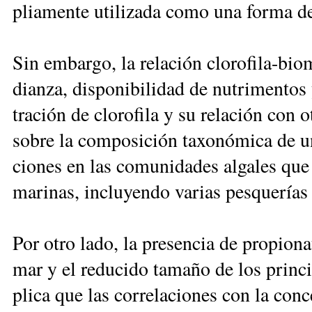
plia­men­te uti­li­za­da co­mo una for­ma de 
Sin em­bar­go, la re­la­ción clo­ro­fi­la-bio
dian­za, dis­po­ni­bi­li­dad de nu­tri­men­tos 
tra­ción de clo­ro­fi­la y su re­la­ción con 
so­bre la com­po­si­ción ta­xo­nó­mi­ca de u
cio­nes en las co­mu­ni­da­des al­ga­les que
ma­ri­nas, in­clu­yen­do va­rias pes­que­rías
Por otro la­do, la pre­sen­cia de pro­pio­na­
mar y el re­du­ci­do ta­ma­ño de los prin­ci
pli­ca que las co­rre­la­cio­nes con la con­ce