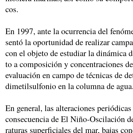
cos.
En 1997, an­te la ocu­rren­cia del fe­nó­me
sen­tó la opor­tu­ni­dad de rea­li­zar cam­p
con el ob­je­to de es­tu­diar la di­ná­mi­ca 
to a com­po­si­ción y con­cen­tra­cio­nes de 
eva­lua­ción en cam­po de téc­ni­cas de de­te
di­me­til­sul­fo­nio en la co­lum­na de agua
En ge­ne­ral, las al­te­ra­cio­nes pe­rió­di­
con­se­cuen­cia de El Ni­ño-Os­ci­la­ción d
ra­tu­ras su­per­fi­cia­les del mar, ba­jas con