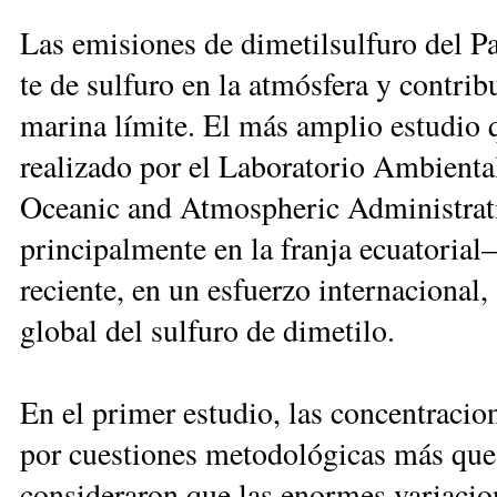
Las emi­sio­nes de di­me­til­sul­fu­ro del Pa­c
te de sul­fu­ro en la at­mós­fe­ra y con­tri­
ma­ri­na lí­mi­te. El más am­plio es­tu­dio 
rea­li­za­do por el La­bo­ra­to­rio Am­bien­ta
Ocea­nic and At­mosp­he­ric Ad­mi­nis­tra­ti
prin­ci­pal­mente en la fran­ja ecua­to­ri
re­cien­te, en un es­fuer­zo in­ter­na­cio­nal,
glo­bal del sul­fu­ro de di­me­ti­lo.
En el pri­mer es­tu­dio, las con­cen­tra­cio­n
por cues­tio­nes me­to­do­ló­gi­cas más q
con­si­de­ra­ron que las enor­mes va­ria­cio­n