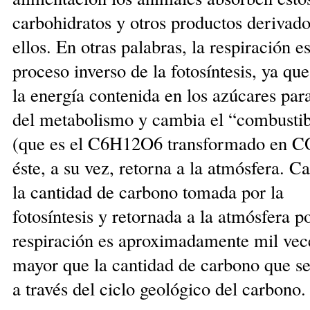
carbohidra­tos y otros pro­ductos deri­va­d
ellos. En otras pa­la­bras, la respiración es
proceso in­verso de la fotosíntesis, ya que
la ener­gía contenida en los azúca­res par
del me­tabolismo y cambia el “combusti
(que es el C6H12O6 transformado en C
és­te, a su vez, retorna a la atmósfera. C
la can­tidad de carbono tomada por la
fotosíntesis y retornada a la atmósfera po
respiración es aproximadamente mil vec
mayor que la can­tidad de carbono que s
a través del ci­clo geológico del carbono.