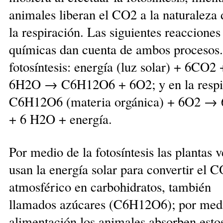
animales liberan el CO2 a la naturaleza 
la respiración. Las siguientes reacciones
químicas dan cuenta de ambos pro­ce­sos.
fotosíntesis: energía (luz solar) + 6CO2 
6H2O → C6H12O6 + 6O2; y en la respir
C6H12O6 (materia orgánica) + 6O2 →
+ 6 H2O + energía.
Por medio de la fotosíntesis las plantas 
usan la energía solar para convertir el 
atmosférico en carbohidratos, también
llamados azúcares (C6H12O6); por medi
ali­men­ta­ción los animales absorben esto