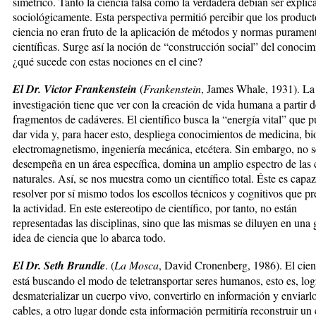
simétrico. Tanto la ciencia falsa como la verdadera debían ser explic
sociológicamente. Esta perspectiva permitió percibir que los product
ciencia no eran fruto de la aplicación de métodos y normas puramen
científicas. Surge así la noción de “construcción social” del conocim
¿qué sucede con estas nociones en el cine?
El Dr. Victor Frankenstein
(
Frankenstein
, James Whale, 1931). La
investigación tiene que ver con la creación de vida humana a partir d
fragmentos de cadáveres. El científico busca la “energía vital” que 
dar vida y, para hacer esto, despliega conocimientos de medicina, bi
electromagnetismo, ingeniería mecánica, etcétera. Sin embargo, no s
desempeña en un área específica, domina un amplio espectro de las 
naturales. Así, se nos muestra como un científico total. Éste es capa
resolver por sí mismo todos los escollos técnicos y cognitivos que pr
la actividad. En este estereotipo de científico, por tanto, no están
representadas las disciplinas, sino que las mismas se diluyen en una 
idea de ciencia que lo abarca todo.
El Dr. Seth Brundle
. (
La Mosca
, David Cronenberg, 1986). El cien
está buscando el modo de teletransportar seres humanos, esto es, log
desmaterializar un cuerpo vivo, convertirlo en información y enviarlo
cables, a otro lugar donde esta información permitiría reconstruir un