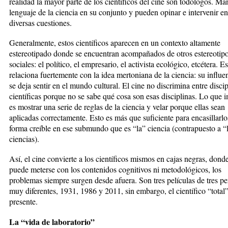
realidad la mayor parte de los científicos del cine son todólogos. Ma
lenguaje de la ciencia en su conjunto y pueden opinar e intervenir e
diversas cuestiones.
Generalmente, estos científicos aparecen en un contexto altamente
estereotipado donde se encuentran acompañados de otros estereotip
sociales: el político, el empresario, el activista ecológico, etcétera. Es
relaciona fuertemente con la idea mertoniana de la ciencia: su influe
se deja sentir en el mundo cultural. El cine no discrimina entre discip
científicas porque no se sabe qué cosa son esas disciplinas. Lo que 
es mostrar una serie de reglas de la ciencia y velar porque ellas sean
aplicadas correctamente. Esto es más que suficiente para encasillarlo
forma creíble en ese submundo que es “la” ciencia (contrapuesto a “
ciencias).
Así, el cine convierte a los científicos mismos en cajas negras, dond
puede meterse con los contenidos cognitivos ni metodológicos, los
problemas siempre surgen desde afuera. Son tres películas de tres p
muy diferentes, 1931, 1986 y 2011, sin embargo, el científico “total
presente.
La “vida de laboratorio”