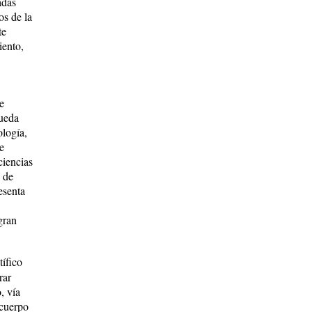
adas
os de la
te
iento,
e
pueda
ología,
e
ciencias
z de
esenta
gran
tífico
rar
, vía
 cuerpo