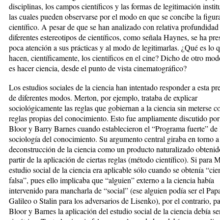
disciplinas, los campos científicos y las formas de legitimación instit
las cuales pueden observarse por el modo en que se concibe la figur
científico. A pesar de que se han analizado con relativa profundidad
diferentes estereotipos de científicos, como señala Haynes, se ha pre
poca atención a sus prácticas y al modo de legitimarlas. ¿Qué es lo 
hacen, científicamente, los científicos en el cine? Dicho de otro mo
es hacer ciencia, desde el punto de vista cinematográfico?
Los estudios sociales de la ciencia han intentado responder a esta pr
de diferentes modos. Merton, por ejemplo, trataba de explicar
sociológicamente las reglas que gobiernan a la ciencia sin meterse co
reglas propias del conocimiento. Esto fue ampliamente discutido po
Bloor y Barry Barnes cuando establecieron el “Programa fuerte” de 
sociología del conocimiento. Su argumento central giraba en torno a
deconstrucción de la ciencia como un producto naturalizado obtenid
partir de la aplicación de ciertas reglas (método científico). Si para 
estudio social de la ciencia era aplicable sólo cuando se obtenía “cie
falsa”, pues ello implicaba que “alguien” externo a la ciencia había
intervenido para mancharla de “social” (ese alguien podía ser el Pap
Galileo o Stalin para los adversarios de Lisenko), por el contrario, p
Bloor y Barnes la aplicación del estudio social de la ciencia debía se