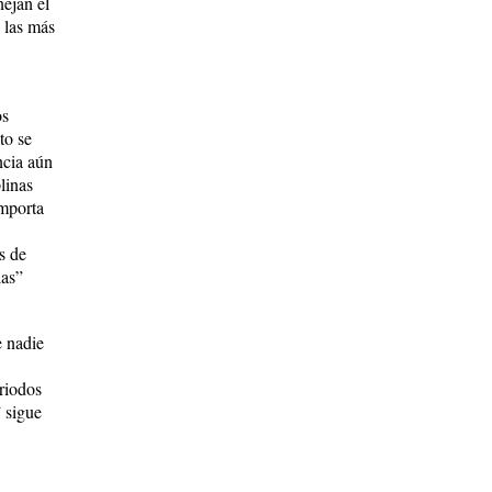
nejan el
n las más
os
to se
ncia aún
linas
importa
s de
las”
e nadie
eriodos
” sigue