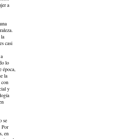
jer a
 una
raleza.
 la
es casi
 a
do lo
e época,
e la
e con
ial y
logía
en
o se
. Por
s, en