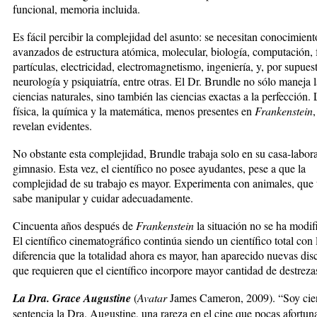
funcional, memoria incluida.
Es fácil percibir la complejidad del asunto: se necesitan conocimient
avanzados de estructura atómica, molecular, biología, computación, f
partículas, electricidad, electromagnetismo, ingeniería, y, por supues
neurología y psiquiatría, entre otras. El Dr. Brundle no sólo maneja l
ciencias naturales, sino también las ciencias exactas a la perfección. 
física, la química y la matemática, menos presentes en
Frankenstein
,
revelan evidentes.
No obstante esta complejidad, Brundle trabaja solo en su casa-labora
gimnasio. Esta vez, el científico no posee ayudantes, pese a que la
complejidad de su trabajo es mayor. Experimenta con animales, que
sabe manipular y cuidar adecuadamente.
Cincuenta años después de
Frankenstein
la situación no se ha modif
El científico cinematográfico continúa siendo un científico total con 
diferencia que la totalidad ahora es mayor, han aparecido nuevas disc
que requieren que el científico incorpore mayor cantidad de destreza
La Dra. Grace Augustine
(
Avatar
James Cameron, 2009). “Soy cien
sentencia la Dra. Augustine, una rareza en el cine que pocas afortun