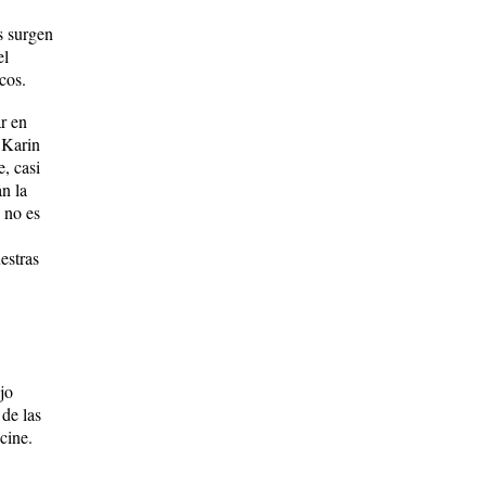
s surgen
el
cos.
ar en
 Karin
, casi
n la
e no es
estras
jo
 de las
cine.