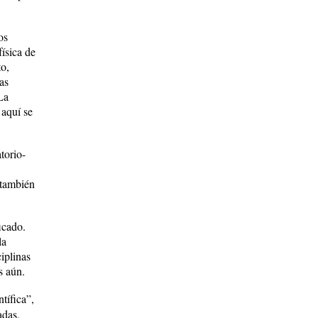
os
ísica de
to,
as
La
 aquí se
torio-
 también
icado.
la
iplinas
s aún.
tífica”,
adas,