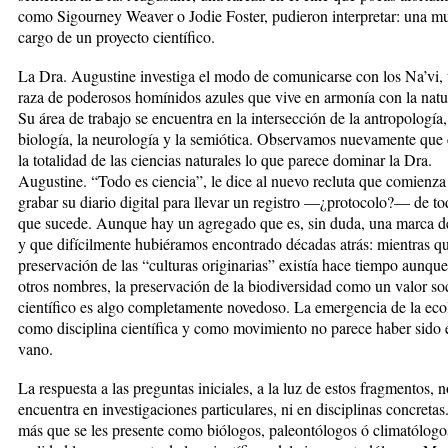
como Sigourney Weaver o Jodie Foster, pudieron interpretar: una mu
cargo de un proyecto científico.
La Dra. Augustine investiga el modo de comunicarse con los Na’vi,
raza de poderosos homínidos azules que vive en armonía con la natu
Su área de trabajo se encuentra en la intersección de la antropología,
biología, la neurología y la semiótica. Observamos nuevamente que 
la totalidad de las ciencias naturales lo que parece dominar la Dra.
Augustine. “Todo es ciencia”, le dice al nuevo recluta que comienza
grabar su diario digital para llevar un registro —¿protocolo?— de to
que sucede. Aunque hay un agregado que es, sin duda, una marca d
y que difícilmente hubiéramos encontrado décadas atrás: mientras qu
preservación de las “culturas originarias” existía hace tiempo aunqu
otros nombres, la preservación de la biodiversidad como un valor soc
científico es algo completamente novedoso. La emergencia de la eco
como disciplina científica y como movimiento no parece haber sido 
vano.
La respuesta a las preguntas iniciales, a la luz de estos fragmentos, n
encuentra en investigaciones particulares, ni en disciplinas concretas
más que se les presente como biólogos, paleontólogos ó climatólogo