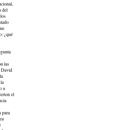
ucional,
a del
 los
stado
que
do: ¿qué
egunta
n las
r David
la
 la
o a
Merton el
ncia
a para
ara
r