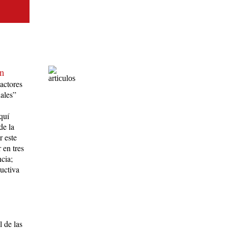
un
 actores
ales”
quí
de la
r este
 en tres
ncia;
ductiva
l de las