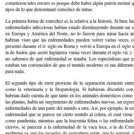
cometieron tales errores es porque debe ­haber algún patrón mental que
tipos de lo que denominaré estrechez de miras.
La primera forma de estrechez es la relativa a la histo­ria. Si bien 
en­fer­me­da­des infecciosas habían estado disminuyendo durante un 
en Euro­pa y América del Norte, no lo fueron para mirar hacia atr
habrían visto que las enfer­me­dades pueden volver varias veces,
presentó durante el iv siglo en Roma y volvió a Europa en el siglo
la de Sudor, que azotó Inglaterra varias veces durante el siglo vii, 
no sabemos de qué enfermedad se trataba. Los especialistas que p
estaban tan convencidos de que el mundo moderno es tan diferente 
para nada.
El segundo tipo de error proviene de la separación exis­tente entre
como la veterinaria y la fitopatología. Si hubieran discutido c
habrían dado cuenta de que tanto en los animales domésticos como en
las plantas, había un surgimiento de enfermedades nuevas, un regres
enfermedades de una parte del mundo a otra. Así, por ejemplo, la enf
enfermedad que se parece en cierto sentido al cólera, el cual vie
como pandemia, mientras que la leucemia felina o las enfermedades
ciervos, se parecen a la enfermedad de la vaca loca, a la de Creu
problema es que las escuelas de agricultura están, por lo general, 