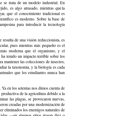
e se trata de un modelo industrial. En
ido, es algo atrasado, mientras que la
r, que el conocimiento tradicional es
científico es moderno. Sobre la base de
ampesina para introducir la tecnología
resulta de una visión reduccionista, es
ecular, pues mientras más pequeño es el
 más moderna que el organismo, y el
a tenido un impacto terrible sobre los
a mantener las colecciones de insectos,
udiar la taxonomía, y la biología es cada
animales que los estudiantes nunca han
. Ya en los setentas nos dimos cuenta de
productiva de la agricultura debido a la
minar las plagas, se provocaron nuevas,
 fueron creadas por una modernización de
ser eliminados los enemigos naturales de
icidas —en algunos sitios riegan diez o