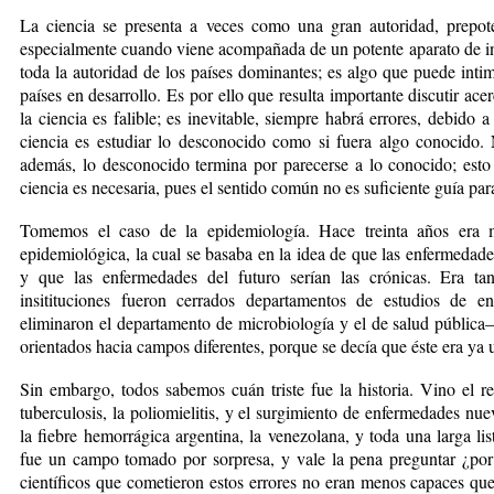
La ciencia se presenta a veces como una gran autoridad, prepot
especialmente cuando viene acompañada de un potente aparato de in
toda la autoridad de los países dominantes; es algo que puede intim
países en desarrollo. Es por ello que resulta importante discutir acer
la ciencia es falible; es inevitable, siempre habrá errores, debido
ciencia es estudiar lo desconocido como si fuera algo conocido.
además, lo desconocido termina por parecerse a lo conocido; esto 
ciencia es necesaria, pues el sentido común no es suficiente guía para
Tomemos el caso de la epidemiología. Hace treinta años era 
epidemiológica, la cual se basaba en la idea de que las enfermedade
y que las enfermedades del futuro serían las crónicas. Era ta
insitituciones fueron cerrados departamentos de estudios de 
eliminaron el departamento de microbiología y el de salud pública
orientados hacia campos diferentes, porque se decía que éste era ya
Sin embargo, todos sabemos cuán triste fue la historia. Vino el res
tuberculosis, la poliomielitis, y el surgimiento de enfermedades nue
la fiebre hemorrágica argentina, la venezolana, y toda una larga l
fue un campo tomado por sorpresa, y vale la pena preguntar ¿po
científicos que cometieron estos errores no eran menos capaces que