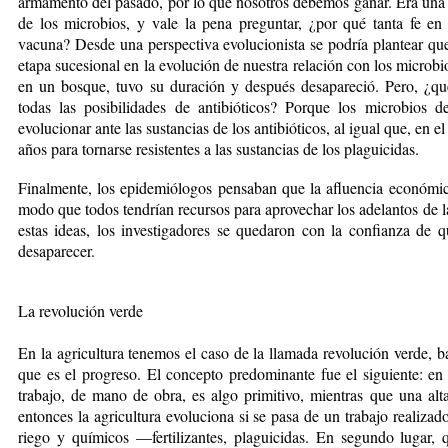
armamento del pasado, por lo que nosotros debemos ganar. Era una 
de los microbios, y vale la pena preguntar, ¿por qué tanta fe en 
vacuna? Desde una perspectiva evolucionista se podría plantear qu
etapa sucesional en la evolución de nuestra relación con los microbio
en un bosque, tuvo su duración y después desapareció. Pero, ¿
todas las posibilidades de antibióticos? Porque los microbios
evolucionar ante las sustancias de los antibióticos, al igual que, en e
años para tornarse resistentes a las sustancias de los plaguicidas.
Finalmente, los epidemiólogos pensaban que la afluencia económic
modo que todos tendrían recursos para aprovechar los adelantos de l
estas ideas, los investigadores se quedaron con la confianza de q
desaparecer.
La revolución verde
En la agricultura tenemos el caso de la llamada revolución verde, b
que es el progreso. El concepto predominante fue el siguiente: en
trabajo, de mano de obra, es algo primitivo, mientras que una alt
entonces la agricultura evoluciona si se pasa de un trabajo realiza
riego y químicos —fertilizantes, plaguicidas. En segundo lugar,