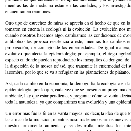
mientras las de medicina están en las ciudades, y los investigado
encuentran en reuniones.
Otro tipo de estrechez de miras se aprecia en el hecho de que en la
tomaron en cuenta la ecología ni la evolución. La evolución nos m
cuando nosotros hacemos algo, cambiamos las condiciones de evolu
antibiótico les provoca resistencia a éste, mientras los cambios e
propagación, de contagio de las enfermedades. De igual manera
evolutivo que afecta la epidemiología; por ejemplo, el riego agrícol
espacio en donde pueden reproducirse los mosquitos de dengue, de ma
la dispersión de la mosca tsé tsé, que transmite la enfermedad del
la sombra, por lo que se va a refugiar en las plantaciones de plátano
Así, cada cambio en la economía, la demografía, la eco­lo­gía o en 
epi­de­mio­logía, por lo que, cada vez que se presente un programa 
ambiente, hay que estar pendiente, y preguntar cómo se verán afectad
toda la naturaleza, ya que compartimos una evolución y una epidemi
Un error más fue la fe en la varita mágica, es decir, la idea de que
las armas de la mutación, mientras nosotros tenemos ar­mas nuevas, a
nuestro armamento aumenta y se desarrolla, mientras los mi