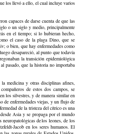
 los llevó a ello, el cual incluye varios
fueron capaces de darse cuenta de que las
siglo o un siglo y medio, principalmente
ás en el tiempo; si lo hubieran hecho,
 como el caso de la plaga Dino, que se
 xiv; o bien, que hay enfermedades como
y luego desapareció, al punto que todavía
regonaban la transición epidemiológica
al pasado, que la historia no importaba
 la medicina y otras disciplinas afines,
on compañeros de estos dos campos, se
 los silvestres, y de manera similar en
o de enfermedades viejas, y un flujo de
ermedad de la tristeza del cítrico es una
ne desde Asia y se propaga por el mundo
 neuropatológicas de los leones, de los
tzfeldt-Jacob en los seres humanos. El
en las zonas rurales de Estados Unidos,