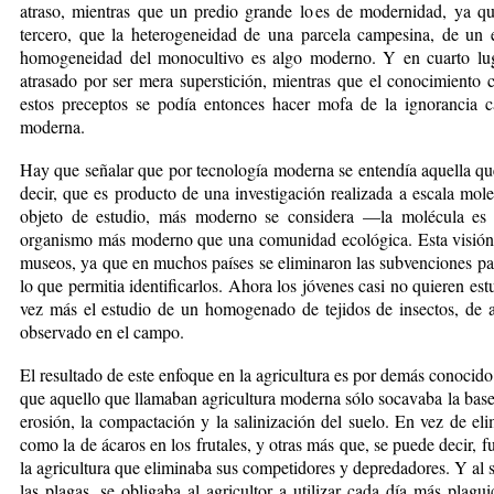
atraso, mientras que un predio grande lo es de modernidad, ya qu
tercero, que la heterogeneidad de una parcela campesina, de un ej
homogeneidad del monocultivo es algo moderno. Y en cuarto luga
atrasado por ser mera superstición, mientras que el conocimiento 
estos preceptos se podía entonces hacer mofa de la ignorancia c
moderna.
Hay que señalar que por tecnología moderna se entendía aquella que 
decir, que es producto de una investigación realizada a escala mol
objeto de estudio, más moderno se considera —la molécula es
organismo más moderno que una comunidad ecológica. Esta visión h
museos, ya que en muchos países se eliminaron las subvenciones par
lo que permitia identificarlos. Ahora los jóvenes casi no quieren est
vez más el estudio de un homogenado de tejidos de insectos, de 
observado en el campo.
El resultado de este enfoque en la agricultura es por demás conocido
que aquello que llamaban agricultura moderna sólo socavaba la base 
erosión, la compactación y la salinización del suelo. En vez de eli
como la de ácaros en los frutales, y otras más que, se puede decir,
la agricultura que eliminaba sus competidores y depredadores. Y al 
las plagas, se obligaba al agricultor a utilizar cada día más plagu