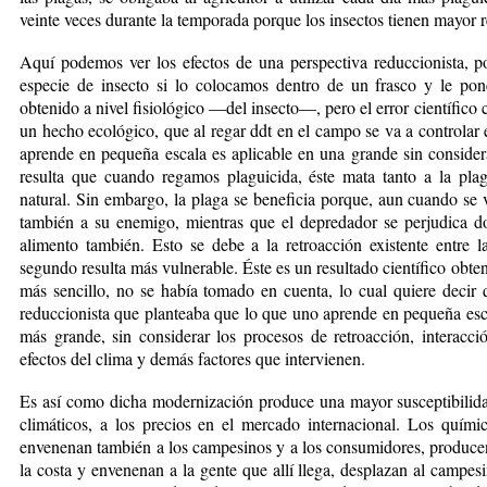
veinte veces durante la temporada porque los insectos tienen mayor r
Aquí podemos ver los efectos de una perspectiva reduccionista, po
especie de insecto si lo colocamos dentro de un frasco y le pon
obtenido a nivel fisiológico —del insecto—, pero el error científico 
un hecho ecológico, que al regar ddt en el campo se va a controlar 
aprende en pequeña escala es aplicable en una grande sin consider
resulta que cuando regamos plaguicida, éste mata tanto a la pl
natural. Sin embargo, la plaga se beneficia porque, aun cuando se v
también a su enemigo, mientras que el depredador se perjudica d
alimento también. Esto se debe a la retroacción existente entre l
segundo resulta más vulnerable. Éste es un resultado científico obte
más sencillo, no se había tomado en cuenta, lo cual quiere decir 
reduccionista que planteaba que lo que uno aprende en pequeña esc
más grande, sin considerar los procesos de retroacción, interacc
efectos del clima y demás factores que intervienen.
Es así como dicha modernización produce una mayor susceptibilidad
climáticos, a los precios en el mercado internacional. Los químic
envenenan también a los campesinos y a los consumidores, producen 
la costa y envenenan a la gente que allí llega, desplazan al campes