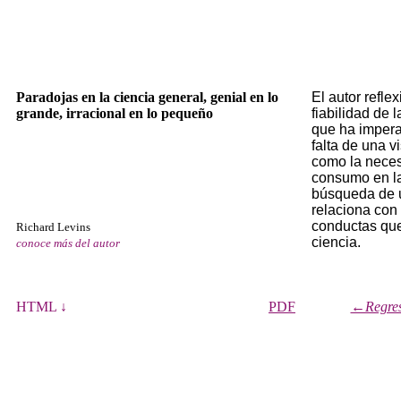
Paradojas en la ciencia general, genial en lo
El autor refle
grande, irracional en lo pequeño
fiabilidad de l
que ha imperad
falta de una vi
como la neces
consumo en la
búsqueda de u
relaciona con 
conductas que
Richard Levins
ciencia.
conoce más del autor
HTML ↓
PDF
←Regresa