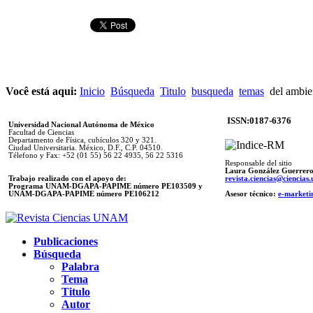
Você está aqui:
Inicio
Búsqueda
Titulo
busqueda
temas
del ambie
ISSN:0187-6376
Universidad Nacional Autónoma de México
Facultad de Ciencias
Departamento de Física, cubículos 320 y 321.
Ciudad Universitaria. México, D.F., C.P. 04510.
Télefono y Fax: +52 (01 55) 56 22 4935, 56 22 5316
Responsable del sitio
Laura González Guerrer
Trabajo realizado con el apoyo de:
revista.ciencias@ciencia
Programa UNAM-DGAPA-PAPIME número PE103509 y
UNAM-DGAPA-PAPIME
número PE106212
Asesor técnico:
e-marketi
Publicaciones
Búsqueda
Palabra
Tema
Titulo
Autor