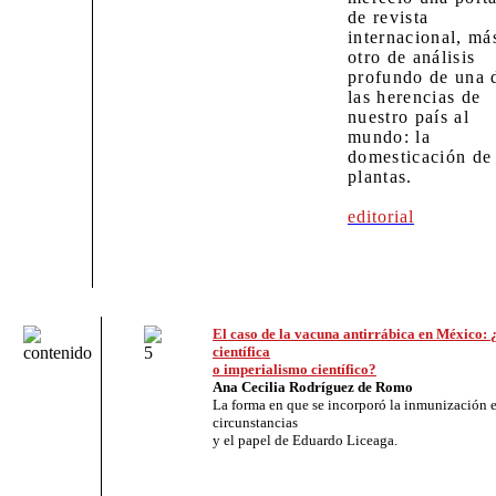
de revista
internacional, má
otro de análisis
profundo de una 
las herencias de
nuestro país al
mundo: la
domesticación de
plantas.
editorial
El caso de la vacuna antirrábica en México: 
científica
o imperialismo científico?
Ana Cecilia Rodríguez de Romo
La forma en que se incorporó la inmunización en
circunstancias
y el papel de Eduardo Liceaga.