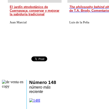
El jardín etnobotánico de
The philosophy behind ph
Cuernavaca: conservar y mejorar
de T.A. Brody. Comentari
la sabiduría tradicional
Juan Marcial
Luis de la Peña
Número 148
número más
reciente