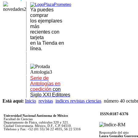
Ya puedes
comprar
los
ejemplares
más
recientes
con
tarjeta
en la Tienda en
línea.
Serie de
Antologías en
coedición
con
Siglo XXI Editores
Está aquí:
Inicio
revistas
indices revistas ciencias
número 40 octubr
ISSN:0187-6376
Universidad Nacional Autónoma de México
Facultad de Ciencias
Departamento de Física, cubículos 320 y 321.
Ciudad Universitaria. México, D.F., C.P. 04510.
Télefono y Fax: +52 (01 55) 56 22 4935, 56 22 5316
Responsable del sitio
Laura González Guerrer