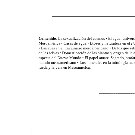
____________________________________
Contenido
: La sexualización del cosmos
•
El agua: univers
Mesoamérica
•
Casas de agua
•
Dioses y naturaleza en el
P
•
Las aves en el imaginario mesoamericano
•
De los que sa
de las selvas
•
Domesticación de las plantas y origen de la
especia del Nuevo Mundo
•
El papel amate. Sagrado, profa
mundo mesoamericano
•
Los minerales en la mitología me
rueda y la vela en Mesoamérica.
_________________