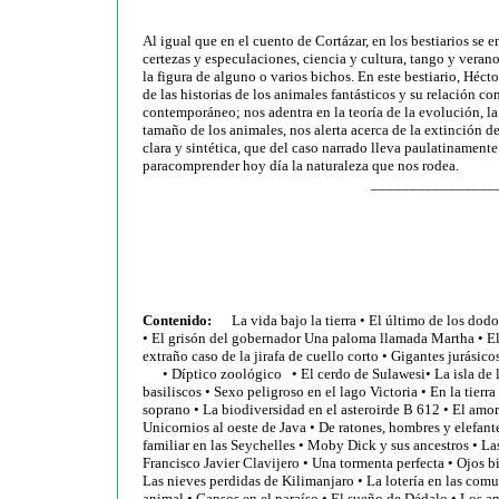
Al igual que en el cuento de Cortázar, en los bestiarios se en
certezas y especulaciones, ciencia y cultura, tango y vera
la figura de alguno o varios bichos. En este bestiario, Héctor
de las historias de los animales fantásticos y su relación c
contemporáneo; nos adentra en la teoría de la evolución, la
tamaño de los animales, nos alerta acerca de la extinción de
clara y sintética, que del caso narrado lleva paulatinament
para
comprender hoy día la naturaleza que nos rodea.
________________
Contenido:
La vida bajo la tierra • El último de los dod
•
El grisón del gobernador Una paloma llamada Martha
•
El
extraño caso de la jirafa de cuello corto
•
Gigantes jurásico
•
Díptico zoológico
•
El cerdo de Sulawesi
•
La isla de 
basiliscos
•
Sexo peligroso en el lago Victoria
•
En la tierra
soprano
•
La biodiversidad en el asteroirde B 612
•
El amor 
Unicornios al oeste de Java
•
De ratones, hombres y elefant
familiar en las Seychelles
•
Moby Dick y sus ancestros
•
Las
Francisco Javier Clavijero
•
Una tormenta perfecta
•
Ojos bi
Las nieves perdidas de Kilimanjaro
•
La lotería en las com
animal
•
Gansos en el paraíso
•
El sueño de Dédalo
•
Los a