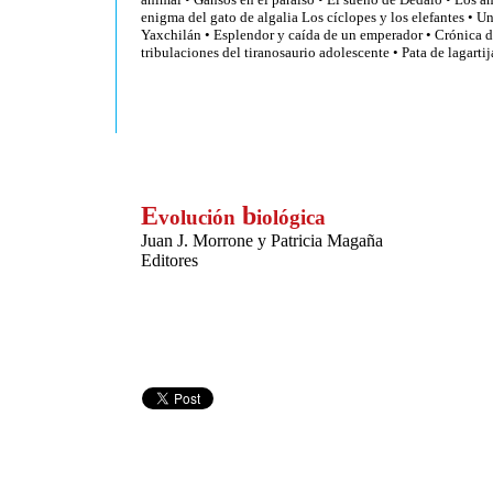
enigma del gato de algalia Los cíclopes y los elefantes
•
Un
Yaxchilán
•
Esplendor y caída de un emperador
•
Crónica d
tribulaciones del tiranosaurio adolescente
•
Pata de lagartij
E
b
volución
iológica
Juan J. Morrone y Patricia Magaña
Editores