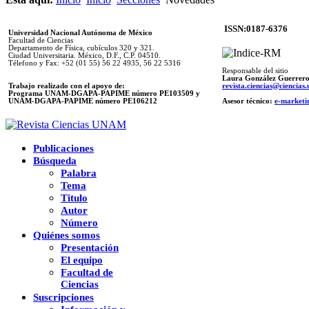
ISSN:0187-6376
Universidad Nacional Autónoma de México
Facultad de Ciencias
Departamento de Física, cubículos 320 y 321.
Ciudad Universitaria. México, D.F., C.P. 04510.
Télefono y Fax: +52 (01 55) 56 22 4935, 56 22 5316
Responsable del sitio
Laura González Guerrer
Trabajo realizado con el apoyo de:
revista.ciencias@ciencia
Programa UNAM-DGAPA-PAPIME número PE103509 y
UNAM-DGAPA-PAPIME
número PE106212
Asesor técnico:
e-marketi
Publicaciones
Búsqueda
Palabra
Tema
Titulo
Autor
Número
Quiénes somos
Presentación
El equipo
Facultad de
Ciencias
Suscripciones