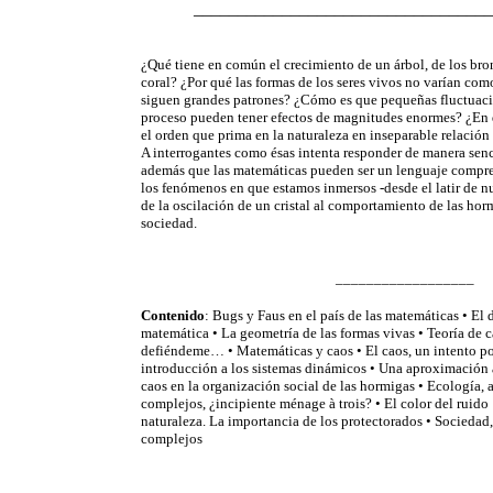
____________________________________
¿Qué tiene en común el crecimiento de un árbol, de los br
coral? ¿Por qué las formas de los seres vivos no varían co
siguen grandes patrones? ¿Cómo es que pequeñas fluctuac
proceso pueden tener efectos de magnitudes enormes? ¿E
el orden que prima en la naturaleza en inseparable relació
A interrogantes como ésas intenta responder de manera senci
además que las matemáticas pueden ser un lenguaje compren
los fenómenos en que estamos inmersos -desde el latir de n
de la oscilación de un cristal al comportamiento de las ho
sociedad.
__________________
Contenido
: Bugs y Faus en el país de las matemáticas •
El 
matemática
•
La geometría de las formas vivas
•
Teoría de c
defiéndeme…
•
Matemáticas y caos
•
El caos, un intento po
introducción a los sistemas dinámicos
•
Una aproximación a
caos en la organización social de las hormigas
•
Ecología, 
complejos, ¿incipiente ménage à trois?
•
El color de
naturaleza. La importancia de los protectorados
•
Sociedad, 
complejos