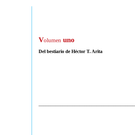
V
uno
olumen
Del bestiario de Héctor T. Arita
________________________________________