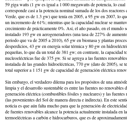
59 giga watts (1 gw es igual a 1 000 megawatts de potencia, lo cual
corresponde casi a la potencia nominal sumada de los dos reactores
Verde, que es de 1.3 gw) que tenía en 2005, a 95 gw en 2007, lo que
un incremento de 61%; mientras que la capacidad nuclear se mantuv
crecimiento de prácticamente 0%. Así, el año pasado, en el mundo s
instalado 193 gw en aerogeneradores (una tasa de 227% de aumento
periodo que va de 2005 a 2010), 65 gw en biomasa y plantas proces
desperdicios, 43 gw en energía solar térmica y 80 gw en hidroeléctr
pequeñas, lo que da un total de 381 gw; en contraste, la capacidad to
nucleoeléctricas fue de 375 gw. Si se agrega a las fuentes renovables
instalada de las grandes hidroeléctricas, 770 gw (dato de 2005), se t
total superior a 1 151 gw de capacidad de generación eléctrica renov
Sin embargo, el verdadero dilema para los propósitos de una atmósf
limpia y el desarrollo sustentable es entre las fuentes no renovables 
generación eléctrica (combustibles fósiles y nucleares) y las fuentes
(las provenientes del Sol de manera directa e indirecta). En este sent
noticia es que aún falta mucho para que la generación de electricid
de fuentes renovables alcance la potencia actualmente instalada en la
termoeléctricas a carbón e hidrocarburos, que es de aproximadamen