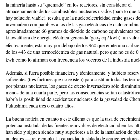
la minería hasta su “quemado” en los reactores, sin considerar el
almacenamiento de los combustibles nucleares usados (para lo que t
hay solución viable), resulta que la nucleoelectricidad emite gases de
invernadero comparables a los de las gasoeléctricas de ciclo combina
aproximadamente 66 gramos de dióxido de carbono equivalentes po
kilowatthora de energía eléctrica generada (gco
eq./ kwh), un valor
2
efectivamente, está muy por debajo de los 960 que emite una carboel
de los 443 de una termoeléctrica de gas natural, pero que no es de 0
kwh como lo afirman con frecuencia los voceros de la industria nucl
Además, si fuera posible financiera y técnicamente, y hubiera reserv
suficientes (tres factores que no existen) para sustituir todas las term
por plantas nucleares, los gases de efecto invernadero sólo disminuir
menos de una cuarta parte, pero las consecuencias serían catastrófic
habría la posibilidad de accidentes nucleares de la gravedad de Cher
Fukushima cada tres o cuatro años.
La buena noticia en cuanto a este dilema es que la tasa de crecimien
potencia instalada de las fuentes renovables de electricidad en los úl
han sido y siguen siendo muy superiores a la de la instalación de pla
nucleares —por ejemplo, la capacidad instalada de aerogeneradores