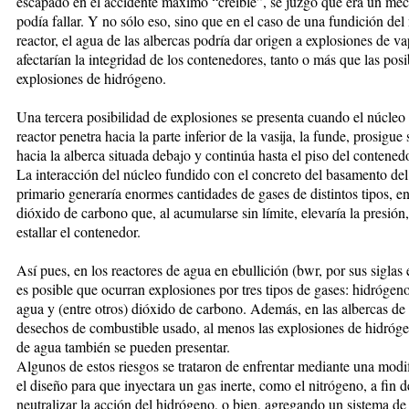
escapado en el accidente máximo “creíble”, se juzgó que era un me
podía fallar. Y no sólo eso, sino que en el caso de una fundición del
reactor, el agua de las albercas podría dar origen a explosiones de va
afectarían la integridad de los contenedores, tanto o más que las posi
explosiones de hidrógeno.
Una tercera posibilidad de explosiones se presenta cuando el núcleo
reactor penetra hacia la parte inferior de la vasija, la funde, prosigu
hacia la alberca situada debajo y continúa hasta el piso del contened
La interacción del núcleo fundido con el concreto del basamento de
primario generaría enormes cantidades de gases de distintos tipos, en
dióxido de carbono que, al acumularse sin límite, elevaría la presión
estallar el contenedor.
Así pues, en los reactores de agua en ebullición (bwr, por sus siglas 
es posible que ocurran explosiones por tres tipos de gases: hidrógen
agua y (entre otros) dióxido de carbono. Además, en las albercas de 
desechos de combustible usado, al menos las explosiones de hidróg
de agua también se pueden presentar.
Algunos de estos riesgos se trataron de enfrentar mediante una modi
el diseño para que inyectara un gas inerte, como el nitrógeno, a fin d
neutralizar la acción del hidrógeno, o bien, agregando un sistema de