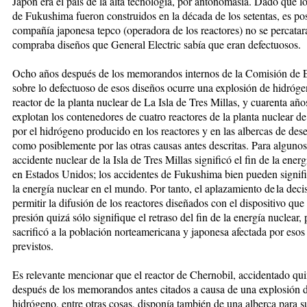
Japón era el país de la alta tecnología, por antonomasia. Dado que lo
de Fukushima fueron construidos en la década de los setentas, es pos
compañía japonesa tepco (operadora de los reactores) no se percatar
compraba diseños que General Electric sabía que eran defectuosos.
Ocho años después de los memorandos internos de la Comisión de 
sobre lo defectuoso de esos diseños ocurre una explosión de hidróg
reactor de la planta nuclear de La Isla de Tres Millas, y cuarenta añ
explotan los contenedores de cuatro reactores de la planta nuclear 
por el hidrógeno producido en los reactores y en las albercas de dese
como posiblemente por las otras causas antes descritas. Para algunos
accidente nuclear de la Isla de Tres Millas significó el fin de la ener
en Estados Unidos; los accidentes de Fukushima bien pueden signific
la energía nuclear en el mundo. Por tanto, el aplazamiento de la deci
permitir la difusión de los reactores diseñados con el dispositivo que
presión quizá sólo signifique el retraso del fin de la energía nuclear, 
sacrificó a la población norteamericana y japonesa afectada por esos
previstos.
Es relevante mencionar que el reactor de Chernobil, accidentado qu
después de los memorandos antes citados a causa de una explosión 
hidrógeno, entre otras cosas, disponía también de una alberca para s