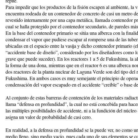
repite.
Para impedir que los productos de la fisión escapen al ambiente, la va
encuentra rodeada de un contenedor de concreto de casi un metro de
revestido internamente por una capa metálica, llamada contenedor pr
cual se halla protegido por el contenedor secundario, de paredes má
En la base del contenedor primario se sitúa una alberca con la finali
condensar el vapor que pudiese escapar al romperse una de las tuber
ubicadas en el espacio entre la vasija y dicho contenedor primario (e
“accidente base de diseño”, considerado por los diseñadores como l
grave que puede suceder). En los reactores 1 a 5 de Fukushima, la al
la forma de una dona, mientras que en el reactor 6 es una alberca no
dos reactores de la planta nuclear de Laguna Verde son del tipo del 
Fukushima. En ambos casos es muy semejante el principio de operac
condensación del vapor escapado en el accidente “creíble” o base de
Al conjunto de estas barreras de contención de los materiales radiacti
llama “defensa en profundidad”, la cual no está concebida para hacer
las múltiples posibilidades de accidente, ni a la fundición del núcle
asigna un valor de probabilidad de casi cero.
En realidad, a la defensa en profundidad se la puede ver, no como u
medio lleno, sino medio vacío, pues cada uno de sus elementos se c