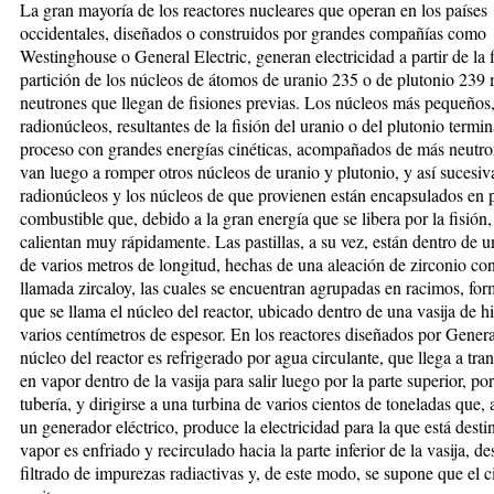
La gran mayoría de los reactores nucleares que operan en los países
occidentales, diseñados o construidos por grandes compañías como
Westinghouse o General Electric, generan electricidad a partir de la f
partición de los núcleos de átomos de uranio 235 o de plutonio 239
neutrones que llegan de fisiones previas. Los núcleos más pequeños
radionúcleos, resultantes de la fisión del uranio o del plutonio termin
proceso con grandes energías cinéticas, acompañados de más neutro
van luego a romper otros núcleos de uranio y plutonio, y así sucesi
radionúcleos y los núcleos de que provienen están encapsulados en p
combustible que, debido a la gran energía que se libera por la fisión,
calientan muy rápidamente. Las pastillas, a su vez, están dentro de un
de varios metros de longitud, hechas de una aleación de zirconio co
llamada zircaloy, las cuales se encuentran agrupadas en racimos, fo
que se llama el núcleo del reactor, ubicado dentro de una vasija de h
varios centímetros de espesor. En los reactores diseñados por General
núcleo del reactor es refrigerado por agua circulante, que llega a tra
en vapor dentro de la vasija para salir luego por la parte superior, po
tubería, y dirigirse a una turbina de varios cientos de toneladas que,
un generador eléctrico, produce la electricidad para la que está desti
vapor es enfriado y recirculado hacia la parte inferior de la vasija, d
filtrado de impurezas radiactivas y, de este modo, se supone que el c