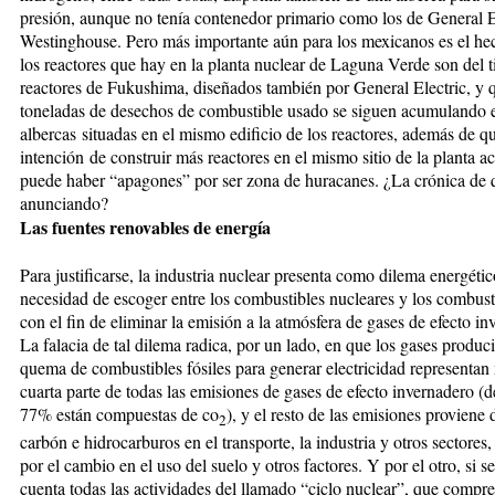
presión, aunque no tenía contenedor primario como los de General E
Westinghouse. Pero más importante aún para los mexicanos es el he
los reactores que hay en la planta nuclear de Laguna Verde son del t
reactores de Fukushima, diseñados también por General Electric, y 
toneladas de desechos de combustible usado se siguen acumulando e
albercas situadas en el mismo edificio de los reactores, además de q
intención de construir más reactores en el mismo sitio de la planta ac
puede haber “apagones” por ser zona de huracanes. ¿La crónica de q
anunciando?
Las fuentes renovables de energía
Para justificarse, la industria nuclear presenta como dilema energétic
necesidad de escoger entre los combustibles nucleares y los combusti
con el fin de eliminar la emisión a la atmósfera de gases de efecto in
La falacia de tal dilema radica, por un lado, en que los gases produc
quema de combustibles fósiles para generar electricidad representan
cuarta parte de todas las emisiones de gases de efecto invernadero (d
77% están compuestas de co
), y el resto de las emisiones proviene 
2
carbón e hidrocarburos en el transporte, la industria y otros sectores
por el cambio en el uso del suelo y otros factores. Y por el otro, si 
cuenta todas las actividades del llamado “ciclo nuclear”, que compr