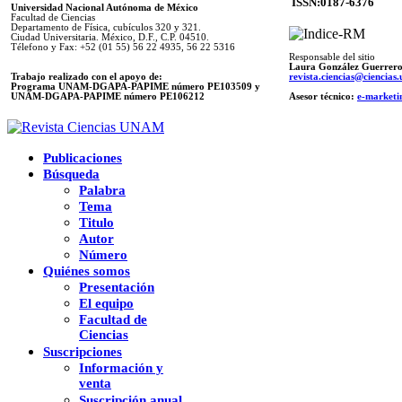
ISSN:0187-6376
Universidad Nacional Autónoma de México
Facultad de Ciencias
Departamento de Física, cubículos 320 y 321.
Ciudad Universitaria. México, D.F., C.P. 04510.
Télefono y Fax: +52 (01 55) 56 22 4935, 56 22 5316
Responsable del sitio
Laura González Guerrer
Trabajo realizado con el apoyo de:
revista.ciencias@ciencia
Programa UNAM-DGAPA-PAPIME número PE103509 y
UNAM-DGAPA-PAPIME
número PE106212
Asesor técnico:
e-marketi
Publicaciones
Búsqueda
Palabra
Tema
Titulo
Autor
Número
Quiénes somos
Presentación
El equipo
Facultad de
Ciencias
Suscripciones
Información y
venta
Suscripción anual