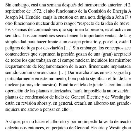
Sin embargo, casi una semana después del memorando anterior, el 2
septiembre de 1972, el alto funcionario de la Comisión de Energía 
Joseph M. Hendrie, zanja la cuestión en una nota dirigida a John F.
otro funcionario nuclear de alto rango: “respecto de la idea de Steve
los sistemas de contenedores que suprimen la presión, es atractiva e
sentidos. Los contenedores secos tienen la importante ventaja de la 
simplicidad para hacer frente a un escape primario y, por ello, están l
peligros de fuga por desviación […] Sin embargo, los conceptos ace
contenedores que suprimen la presión gozan de una (gran) aceptació
de todos los que trabajan en el campo nuclear, incluidos los miembro
Departamento de Reglamentación de la acrs, firmemente implantada 
sentido común convencional […] Dar marcha atrás en esta sagrada po
particularmente en este momento, bien podría significar el fin de la 
nuclear (subrayado nuestro). Pondría en tela de juicio la continuació
operación de las plantas autorizadas, haría imposible la autorización 
plantas de condensador de hielo de General Electric y de Westingh
están en revisión ahora y, en general, crearía un alboroto tan grande
siquiera me atrevo a pensar en ello”.
Así que, por no hacer el alboroto y por no impedir la venta de reacto
defectuosos entonces, en perjuicio de General Electric y Westinghou