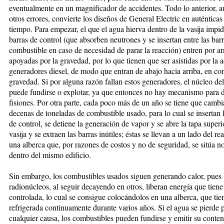
eventualmente en un magnificador de accidentes. Todo lo anterior, 
otros errores, convierte los diseños de General Electric en auténtic
tiempo. Para empezar, el que el agua hierva dentro de la vasija impid
barras de control (que absorben neutrones y se insertan entre las bar
combustible en caso de necesidad de parar la reacción) entren por ar
apoyadas por la gravedad, por lo que tienen que ser asistidas por la 
generadores diesel, de modo que entran de abajo hacia arriba, en con
gravedad. Si por alguna razón fallan estos generadores, el núcleo del
puede fundirse o explotar, ya que entonces no hay mecanismo para d
fisiones. Por otra parte, cada poco más de un año se tiene que cambi
decenas de toneladas de combustible usado, para lo cual se insertan l
de control, se detiene la generación de vapor y se abre la tapa superi
vasija y se extraen las barras inútiles; éstas se llevan a un lado del re
una alberca que, por razones de costos y no de seguridad, se sitúa no
dentro del mismo edificio.
Sin embargo, los combustibles usados siguen generando calor, pues 
radionúcleos, al seguir decayendo en otros, liberan energía que tiene
controlada, lo cual se consigue colocándolos en una alberca, que tie
refrigerada continuamente durante varios años. Si el agua se pierde 
cualquier causa, los combustibles pueden fundirse y emitir su conte