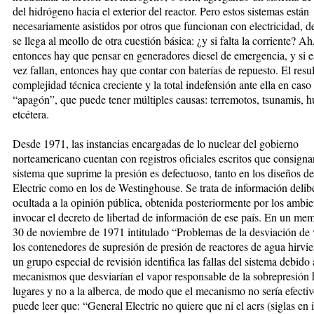
del hidrógeno hacia el exterior del reactor. Pero estos sistemas están
necesariamente asistidos por otros que funcionan con electricidad, 
se llega al meollo de otra cuestión básica: ¿y si falta la corriente? Ah
entonces hay que pensar en generadores diesel de emergencia, y si e
vez fallan, entonces hay que contar con baterías de repuesto. El resu
complejidad técnica creciente y la total indefensión ante ella en caso
“apagón”, que puede tener múltiples causas: terremotos, tsunamis, h
etcétera.
Desde 1971, las instancias encargadas de lo nuclear del gobierno
norteamericano cuentan con registros oficiales escritos que consigna
sistema que suprime la presión es defectuoso, tanto en los diseños d
Electric como en los de Westinghouse. Se trata de información deli
ocultada a la opinión pública, obtenida posteriormente por los ambien
invocar el decreto de libertad de información de ese país. En un me
30 de noviembre de 1971 intitulado “Problemas de la desviación de
los contenedores de supresión de presión de reactores de agua hirvie
un grupo especial de revisión identifica las fallas del sistema debido 
mecanismos que desviarían el vapor responsable de la sobrepresión 
lugares y no a la alberca, de modo que el mecanismo no sería efectiv
puede leer que: “General Electric no quiere que ni el acrs (siglas en 