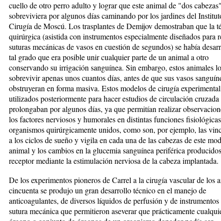
cuello de otro perro adulto y lograr que este animal de "dos cabezas
sobreviviera por algunos días caminando por los jardines del Institut
Cirugía de Moscú. Los trasplantes de Demijov demostraban que la t
quirúrgica (asistida con instrumentos especialmente diseñados para r
suturas mecánicas de vasos en cuestión de segundos) se había desarr
tal grado que era posible unir cualquier parte de un animal a otro
conservando su irrigación sanguínea. Sin embargo, estos animales l
sobrevivir apenas unos cuantos días, antes de que sus vasos sanguín
obstruyeran en forma masiva. Estos modelos de cirugía experimental
utilizados posteriormente para hacer estudios de circulación cruzada
prolongaban por algunos días, ya que permitían realizar observacion
los factores nerviosos y humorales en distintas funciones fisiológica
organismos quirúrgicamente unidos, como son, por ejemplo, las vin
a los ciclos de sueño y vigila en cada una de las cabezas de este mo
animal y los cambios en la glucemia sanguínea periférica producidos
receptor mediante la estimulación nerviosa de la cabeza implantada.
De los experimentos pioneros de Carrel a la cirugía vascular de los 
cincuenta se produjo un gran desarrollo técnico en el manejo de
anticoagulantes, de diversos líquidos de perfusión y de instrumentos
sutura mecánica que permitieron aseverar que prácticamente cualqui