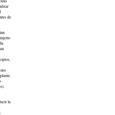
todas
alizar
I
ntes de
ían
injerto
 du
eau
e
cipios,
s
otro
plante.
s
s).
ucir la
s
s