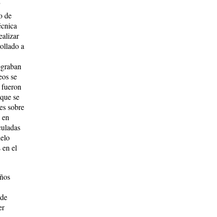
"
o de
écnica
ealizar
ollado a
ograban
eos se
 fueron
 que se
es sobre
s en
culadas
delo
 en el
años
 de
er