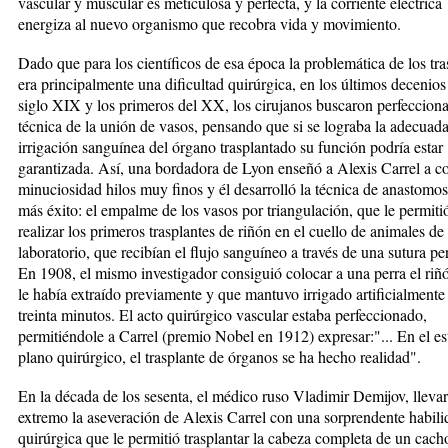
vascular y muscular es meticulosa y perfecta, y la corriente eléctrica
energiza al nuevo organismo que recobra vida y movimiento.
Dado que para los científicos de esa época la problemática de los tra
era principalmente una dificultad quirúrgica, en los últimos decenios
siglo XIX y los primeros del XX, los cirujanos buscaron perfecciona
técnica de la unión de vasos, pensando que si se lograba la adecuad
irrigación sanguínea del órgano trasplantado su función podría estar
garantizada. Así, una bordadora de Lyon enseñó a Alexis Carrel a c
minuciosidad hilos muy finos y él desarrolló la técnica de anastomos
más éxito: el empalme de los vasos por triangulación, que le permiti
realizar los primeros trasplantes de riñón en el cuello de animales de
laboratorio, que recibían el flujo sanguíneo a través de una sutura per
En 1908, el mismo investigador consiguió colocar a una perra el riñ
le había extraído previamente y que mantuvo irrigado artificialmente
treinta minutos. El acto quirúrgico vascular estaba perfeccionado,
permitiéndole a Carrel (premio Nobel en 1912) expresar:"... En el est
plano quirúrgico, el trasplante de órganos se ha hecho realidad".
En la década de los sesenta, el médico ruso Vladimir Demijov, llevar
extremo la aseveración de Alexis Carrel con una sorprendente habili
quirúrgica que le permitió trasplantar la cabeza completa de un cacho