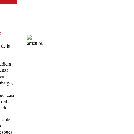
o
 de la
pudiera
gunas
 en
mbargo,
ue, casi
 del
undo.
ica de
o
después