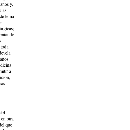
ganos y,
ulas.
ste tema
os
úrgicas;
rentando
s
 toda
devela,
 años,
edicina
mitir a
ación,
más
iel
 en otra
del que