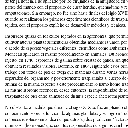
se tenga noticia. Fue aplicado por los cirujanos de la antigüedad en 
partes del mundo con el propósito de curar heridas, quemaduras y re
amputaciones. Sin embargo, no fue sino hasta finales del siglo XVII
cuando se realizaron los primeros experimentos científicos de traspla
tejidos, con el propósito explícito de desarrollar métodos y técnicas.
Inspirados quizás en los éxitos logrados en la agronomía, que permit
cultivar nuevas plantas alimenticias obtenidas mediante la unión por 
o acodo de especies vegetales diferentes, científicos como Duhamel
Monceau aplicaron el mismo procedimiento en animales. Du Monc
injertó, en 1746, espolones de gallina sobre crestas de gallos, sin qu
obtuviera resultados visibles. Boronio, en 1804, siguiendo estos prin
trabajó con trozos de piel de oveja que mantenía durante varias hora
separados del organismo y posteriormente trasplantaba al cuerpo de 
animal de la misma especie; a este procedimiento lo llamó homo-tras
El mismo Boronio reconoció, desde entonces, la imposibilidad de lo
trasplantes de piel entre animales de distinta especie (heterotrasplante
No obstante, a medida que durante el siglo XIX se fue ampliando el
conocimiento sobre la función de algunas glándulas y se logró introd
entonces revolucionaria idea de que estos tejidos producían "factore
químicos" (hormonas) que eran los responsables de algunos cambio