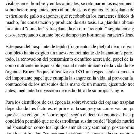
visibles en el hombre y en los animales, se retomaron los experimen
sobre heterotrasplantes, pero ahora de estos órganos. El trasplante d
testículos de gallo a capones, que recobraban los caracteres físicos d
macho, fue constatación y producto de esta tesis. La glándula obten
un animal "donador" y trasplantada en otro "receptor" seguía, en al
casos, secretando durante breve tiempo sus hormonas características.
Este paso del trasplante de tejido (fragmentos de piel) al de un órga
completo había exigido un nuevo conocimiento de la anatomía pero,
todo, la renovación del pensamiento científico acerca del papel de la
como nutriente indispensable para el mantenimiento de la vida de lo
órganos. Brown Sequeard realizó en 1851 una espectacular demostr
del importante papel que cumplía la sangre en la vida, al provocar la
contracción de los músculos de la mano de un muerto, ejecutado tre
antes, mediante la inyección de medio litro de su propia sangre.
Para los científicos de esa época la sobrevivencia del órgano traspla
dependía de tres factores: el primero, la sangre y su conservación, p
que ésta se coagula y "corrompe", según el decir de entonces. Esta 
condición permitió que se desarrollaran sustitutos del "líquido nutric
indispensable" como los líquidos amniótico y seminal y, posteriorme
líquidos artificiales, "soluciones fisiológicas" capaces de proporciona