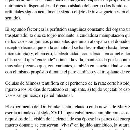
nutrientes indispensables al órgano aislado del cuerpo (los líquidos
artificiales siguen actualmente siendo objeto de investigaciones en 
sentido).
El segundo factor era la perfusión sanguínea constante del órgano u
trasplantado, lo que se logró mediante la cuidadosa manipulación qu
de los vasos sanguíneos principales que unían al órgano del donador
receptor (técnica que en la actualidad se ha desarrollado hasta llegar 
microcirugía) y, el tercero, la electricidad, considerada en aquel ento
chispa vital que "enciende" o inicia la vida, manifestada por la cont
muscular (recurso que, con variantes, también en la actualidad se e
con el mismo propósito durante el paro cardíaco y el trasplante de c
Células de Mimosa tenuiflora en el peritoneo de la rata; corte histoló
injerto a los 30 días de realizado el implante, a) tejido vegetal; b) cáp
vasos sanguíneos; d) pared intestinal.
El experimento del Dr. Frankenstein, relatado en la novela de Mary 
escrita a finales del siglo XVIII, logra cabalmente cumplir con estos 
requisitos de la visión de la ciencia de esa época: las partes del cuer
muerto donante se conservan "vivas" en líquido amniótico, la sutura