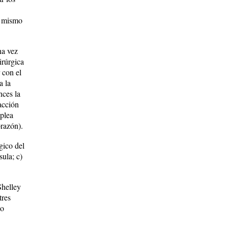
el mismo
na vez
irúrgica
 con el
a la
nces la
racción
mplea
orazón).
gico del
sula; c)
Shelley
tres
po