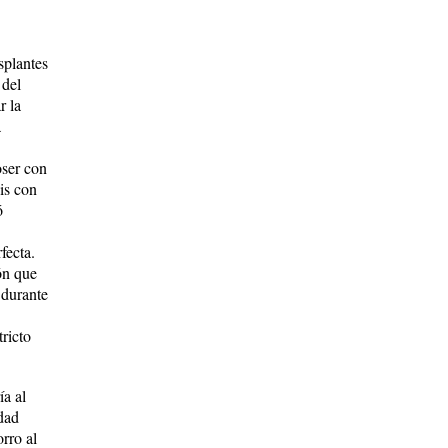
splantes
 del
r la
a
oser con
is con
ó
fecta.
ón que
 durante
ricto
ía al
dad
rro al