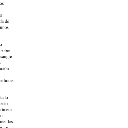
tos
e
el
ida de
gunos
no
 sobre
 sangre
s
ación
ce horas
ntado
uesto
primera
io
nte, los
r los