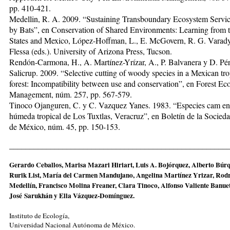
pp. 410-421.
Medellin, R. A. 2009. “Sustaining Transboundary Ecosystem Servi
by Bats”, en Conservation of Shared Environments: Learning from 
States and Mexico, López-Hoffman, L., E. McGovern, R. G. Varady
Flessa (eds.). University of Arizona Press, Tucson.
Rendón-Carmona, H., A. Martínez-Yrízar, A., P. Balvanera y D. Pé
Salicrup. 2009. “Selective cutting of woody species in a Mexican tro
forest: Incompatibility between use and conservation”, en Forest Ec
Management, núm. 257, pp. 567-579.
Tinoco Ojanguren, C. y C. Vazquez Yanes. 1983. “Especies cam en 
húmeda tropical de Los Tuxtlas, Veracruz”, en Boletín de la Socied
de México, núm. 45, pp. 150-153.
_____________________________________________________
Gerardo Ceballos, Marisa Mazari Hiriart, Luis A. Bojórquez, Alberto Búr
Rurik List, María del Carmen Mandujano, Angelina Martínez Yrizar, Rodr
Medellín, Francisco Molina Freaner, Clara Tinoco, Alfonso Valiente Banuet
José Sarukhán y Ella Vázquez-Domínguez.
Instituto de Ecología,
Universidad Nacional Autónoma de México.