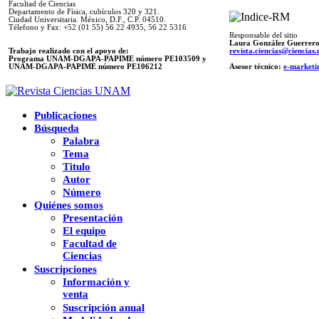
Facultad de Ciencias
Departamento de Física, cubículos 320 y 321.
Ciudad Universitaria. México, D.F., C.P. 04510.
Télefono y Fax: +52 (01 55) 56 22 4935, 56 22 5316
Responsable del sitio
Laura González Guerrer
Trabajo realizado con el apoyo de:
revista.ciencias@ciencia
Programa UNAM-DGAPA-PAPIME número PE103509 y
UNAM-DGAPA-PAPIME
número PE106212
Asesor técnico:
e-marketi
Publicaciones
Búsqueda
Palabra
Tema
Titulo
Autor
Número
Quiénes somos
Presentación
El equipo
Facultad de
Ciencias
Suscripciones
Información y
venta
Suscripción anual