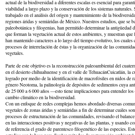
actual de la biodiversidad a diferentes escalas es esencial para garanti
viabilidad a largo plazo y la conservación de los sistemas naturales.
trabajado en el análisis del origen y mantenimiento de la biodiversid
regiones áridas y semiáridas de México. Nuestros estudios, que se b
paleobotánica y filogenias, han permitido determinar la antigüedad de
que forman la vegetación actual de estos ambientes, y muestran que 
han mantenido caracteres a lo largo del tiempo evolutivo, los cuales
procesos de interrelación de éstas y la organización de las comunida
vegetales.
Parte de este objetivo es la reconstrucción paleoambiental del cuatern
en el desierto chihuahuense y en el valle de TehuacánCuicatlán, la c
logrado por medio de la identificación de macrofósiles en nidos de ra
género Neotoma, la palinología de depósitos de sedimentos cuya an
de 25 000 a 6 000 años —esto tiene implicaciones para entender los 
cambio climático en la biodiversidad.
Con un enfoque de redes complejas hemos abordado diversas comu
vegetales de zonas áridas y semiáridas a fin de determinar cuáles son
procesos de estructuración de las comunidades, revisando el balance
en las interacciones positivas y negativas de las plantas, y usando 
de referencia el grado de parentesco filogenético de las especies. Est