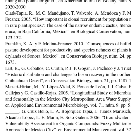
timing and pollinator guild”, en American Journal of Botany, núm. 9
2020-2030.
Clark-Tapia, R., M. C. Mandujano, T. Valverde, A. Mendoza y F. M
Freaner. 2005. “How important is clonal recruitment for population
in rare plant species?: The case of the narrow endemic cactus, Steno
eruca, in Baja California, México”, en Biological Conservation, núm
123-132.
Franklin, K. A. y F. Molina-Freaner. 2010. “Consequences of buffel
pasture development for productivity and species richness of plants i
drylands of Sonora, Mexico”, en Conservation Biology, núm. 24, pp
1673.
List, R., G. Ceballos, C. Curtin, P. J. P. Gogan, J. Pacheco y J. Truet
“Historic distribution and challenges to bison recovery in the norther
Chihuahuan Desert”, en Conservation Biology, núm. 21, pp. 1487-
Mazari-Hiriart, M., Y. López-Vidal, S. Ponce de León, J. J. Calva, F
Callejas y G. Castillo-Rojas. 2005. “Longitudinal Study of Microbia
and Seasonality in the Mexico City Metropolitan Area Water Suppl
en Applied and Environmental Microbiology, vol. 71, núm. 9, pp. 
______, G. Cruz-Bello, L. A. Bojórquez-Tapia, L. Juárez-Marusich
Alcantar-López, L. E. Marín, E. Soto-Galera. 2006. “Groundwater
Vulnerability Assessment for Organic Compounds: Fuzzy Multicrite
Approach for Mexico City”, en Environmental Management, vol. 37