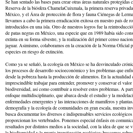
Se han sentado las bases para crear otras áreas naturales protegidas 
Reserva de la biósfera ChamelaCuixmala, la primera reserva privada
México, y el Área de protección de flora y fauna Ciénegas de Lerma
llevamos a cabo la primera erradicación exitosa en nuestro país de r
introducidos en una isla. Otro de nuestros logros fue la reintroducci
de patas negras en México, una especie que en 1989 había sido con
extinta en su forma silvestre, y la realización del primer censo nacion
jaguar. Asimismo, colaboramos en la creación de la Norma Oficial p
especies en riesgo de extinción.
Como ya se señaló, la ecología en México se ha desvinculado cróni
los procesos de desarrollo socioeconómico y los problemas que enfre
desde la pobreza hasta la producción de alimentos. En la actualidad 
imprescindible trabajar para entender, promover y conservar el valor 
biodiversidad, así como contribuir a resolver estos problemas. A part
enfoque multidisciplinario, que abarca desde el estudio y la modelac
enfermedades emergentes y las interacciones de mamíferos y plantas,
demografía y la ecología de comunidades en gran escala, nuestra inv
busca documentar los diversos e indispensables servicios ecológicos
proporcionan los vertebrados. Ponemos especial énfasis en comunica
resultados por distintos medios a la sociedad, con la idea de que se 
la biodiversidad y la propia investigación ecológica; buscamos robus