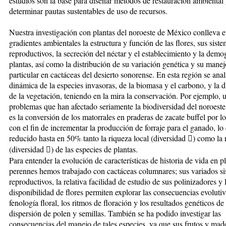
estudios son la base para diseñar métodos de restauración ambiental
determinar pautas sustentables de uso de recursos.
Nuestra investigación con plantas del noroeste de México conlleva e
gradientes ambientales la estructura y función de las flores, sus sist
reproductivos, la secreción del néctar y el establecimiento y la demo
plantas, así como la distribución de su variación genética y su manej
particular en cactáceas del desierto sonorense. En esta región se anal
dinámica de la especies invasoras, de la biomasa y el carbono, y la d
de la vegetación, teniendo en la mira la conservación. Por ejemplo, 
problemas que han afectado seriamente la biodiversidad del noroest
es la conversión de los matorrales en praderas de zacate buffel por l
con el fin de incrementar la producción de forraje para el ganado, lo
reducido hasta en 50% tanto la riqueza local (diversidad ) como la 
(diversidad ) de las especies de plantas.
Para entender la evolución de características de historia de vida en p
perennes hemos trabajado con cactáceas columnares; sus variados s
reproductivos, la relativa facilidad de estudio de sus polinizadores y 
disponibilidad de flores permiten explorar las consecuencias evolutiv
fenología floral, los ritmos de floración y los resultados genéticos de 
dispersión de polen y semillas. También se ha podido investigar las
consecuencias del manejo de tales especies, ya que sus frutos y mad