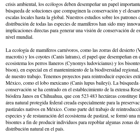
crisis ambiental, los ecólogos deben desempeñar un papel importante
búsqueda de soluciones que compaginen la conservación y el desarr
escalas locales hasta la global. Nuestros estudios sobre los patrones 
distribución de todas las especies de mamíferos han sido muy innov
implicaciones directas para generar una visión de conservación de e
nivel mundial.
La ecología de mamíferos carnívoros, como las zorras del desierto (
macrotis) y los coyotes (Canis latrans), el papel que desempeñan en 
ecosistema los perros llaneros (Cynomys ludovicianus) y los bisonte
bison), en especial en el mantenimiento de la biodiversidad regional,
de nuestro trabajo. Tenemos proyectos para reintroducir especies ext
México, como el lobo mexicano (Canis lupus baileyi). La búsqueda 
conservación se ha centrado en el establecimiento de la extensa Rese
biósfera Janos en Chihuahua, que con 523 483 hectáreas constituye 
área natural protegida federal creada especialmente para la preservac
pastizales nativos en México. Como parte del trabajo de reintroducc
especies y de restauración del ecosistema de pastizal, se formó una
bisontes a fin de producir individuos para repoblar algunas zonas de
distribución natural en el país.