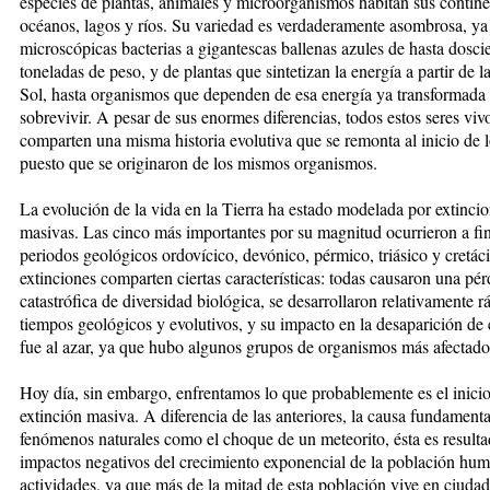
especies de plantas, animales y microorganismos habitan sus continen
océanos, lagos y ríos. Su variedad es verdaderamente asombrosa, ya
microscópicas bacterias a gigantescas ballenas azules de hasta dosci
toneladas de peso, y de plantas que sintetizan la energía a partir de la
Sol, hasta organismos que dependen de esa energía ya transformada
sobrevivir. A pesar de sus enormes diferencias, todos estos seres viv
comparten una misma historia evolutiva que se remonta al inicio de 
puesto que se originaron de los mismos organismos.
La evolución de la vida en la Tierra ha estado modelada por extinci
masivas. Las cinco más importantes por su magnitud ocurrieron a fin
periodos geológicos ordovícico, devónico, pérmico, triásico y cretác
extinciones comparten ciertas características: todas causaron una pér
catastrófica de diversidad biológica, se desarrollaron relativamente r
tiempos geológicos y evolutivos, y su impacto en la desaparición de
fue al azar, ya que hubo algunos grupos de organismos más afectado
Hoy día, sin embargo, enfrentamos lo que probablemente es el inicio
extinción masiva. A diferencia de las anteriores, la causa fundament
fenómenos naturales como el choque de un meteorito, ésta es resulta
impactos negativos del crecimiento exponencial de la población hum
actividades, ya que más de la mitad de esta población vive en ciuda