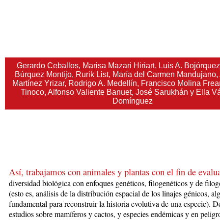
Gerardo Ceballos, Marisa Mazari Hiriart, Luis A. Bojórquez
Búrquez Montijo, Rurik List, María del Carmen Mandujano,
Martínez Yrizar, Rodrigo A. Medellín, Francisco Molina Frea
Tinoco, Alfonso Valiente Banuet, José Sarukhán y Ella V
Domínguez
Así, trabajamos con animales y plantas con el fin de evalua
diversidad
b
iológica
con enfoques genéticos, filogenéticos y de filog
(esto es, análisis de la distribución espacial de los linajes génicos, al
fundamental para reconstruir la historia evolutiva de una especie). D
estudios sobre mamíferos y cactos, y especies endémicas y en peligr