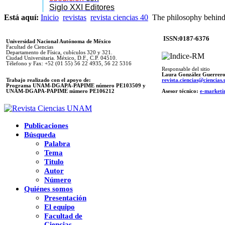
Siglo XXI Editores
Está aquí:
Inicio
revistas
revista ciencias 40
The philosophy behind
ISSN:0187-6376
Universidad Nacional Autónoma de México
Facultad de Ciencias
Departamento de Física, cubículos 320 y 321.
Ciudad Universitaria. México, D.F., C.P. 04510.
Télefono y Fax: +52 (01 55) 56 22 4935, 56 22 5316
Responsable del sitio
Laura González Guerrer
Trabajo realizado con el apoyo de:
revista.ciencias@ciencia
Programa UNAM-DGAPA-PAPIME número PE103509 y
UNAM-DGAPA-PAPIME
número PE106212
Asesor técnico:
e-marketi
Publicaciones
Búsqueda
Palabra
Tema
Titulo
Autor
Número
Quiénes somos
Presentación
El equipo
Facultad de
Ciencias