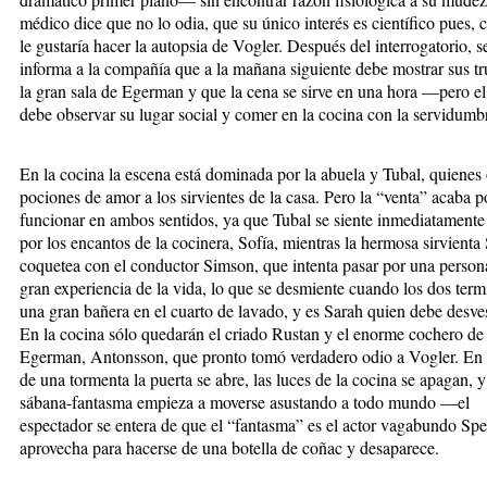
médico dice que no lo odia, que su único interés es científico pues, c
le gustaría hacer la autopsia de Vogler. Después del interrogatorio, s
informa a la compañía que a la mañana siguiente debe mostrar sus t
la gran sala de Egerman y que la cena se sirve en una hora —pero e
debe observar su lugar social y comer en la cocina con la servidumb
En la cocina la escena está dominada por la abuela y Tubal, quienes
pociones de amor a los sirvientes de la casa. Pero la “venta” acaba p
funcionar en ambos sentidos, ya que Tubal se siente inmediatamente
por los encantos de la cocinera, Sofía, mientras la hermosa sirvienta
coquetea con el conductor Simson, que intenta pasar por una person
gran experiencia de la vida, lo que se desmiente cuando los dos ter
una gran bañera en el cuarto de lavado, y es Sarah quien debe desves
En la cocina sólo quedarán el criado Rustan y el enorme cochero de
Egerman, Antonsson, que pronto tomó verdadero odio a Vogler. En
de una tormenta la puerta se abre, las luces de la cocina se apagan, 
sábana-fantasma empieza a moverse asustando a todo mundo —el
espectador se entera de que el “fantasma” es el actor vagabundo Spe
aprovecha para hacerse de una botella de coñac y desaparece.