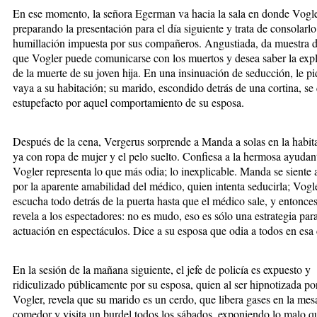
En ese momento, la señora Egerman va hacia la sala en donde Vogle
preparando la presentación para el día siguiente y trata de consolarlo
humillación impuesta por sus compañeros. Angustiada, da muestra d
que Vogler puede comunicarse con los muertos y desea saber la exp
de la muerte de su joven hija. En una insinuación de seducción, le p
vaya a su habitación; su marido, escondido detrás de una cortina, se
estupefacto por aquel comportamiento de su esposa.
Después de la cena, Vergerus sorprende a Manda a solas en la habit
ya con ropa de mujer y el pelo suelto. Confiesa a la hermosa ayudan
Vogler representa lo que más odia; lo inexplicable. Manda se siente 
por la aparente amabilidad del médico, quien intenta seducirla; Vogl
escucha todo detrás de la puerta hasta que el médico sale, y entonces
revela a los espectadores: no es mudo, eso es sólo una estrategia par
actuación en espectáculos. Dice a su esposa que odia a todos en esa 
En la sesión de la mañana siguiente, el jefe de policía es expuesto y
ridiculizado públicamente por su esposa, quien al ser hipnotizada po
Vogler, revela que su marido es un cerdo, que libera gases en la mes
comedor y visita un burdel todos los sábados, exponiendo lo malo q