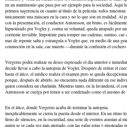
en un matrimonio que pasa por ser ejemplo para la sociedad. Aquí 
primera sugerencia en cuanto al título de la película: todos muestran
únicamente una máscara en la cara y no lo que son en realidad. Al p
con la presentación, el conductor Antonsson, un bruto, es fácilmente
hipnotizado por Vogler y, contra su voluntad, queda atrapado por un
corriente invisible. Impotente para romper sus cadenas, sumiso, cae a
mas de repente salta y estrangula a Vogler que, en medio de una gra
conmoción en la sala, cae muerto —durante la confusión el cochero
Vergerus podrá realizar su deseo expresado el día anterior e inmedi
decide llevar a cabo la autopsia de Vogler. Después de retirar el cue
hasta el ático, el médico realiza el examen pero se queda decepcion
porque, después de abrirlo, no encuentra nada diferente en ese indiv
quien considera un charlatán. Mientras tanto, en la lavandería, el co
Antonsson se cuelga por temor a ser condenado como el asesino de 
En el ático, donde Vergerus acaba de terminar la autopsia,
inexplicablemente se cierra la puerta desde el interior. En un ritmo le
lleno de silencios, en la oscuridad, una serie de eventos asustan al m
quien se ve cada vez más aterrado, con las gafas rotas y pisoteadas p