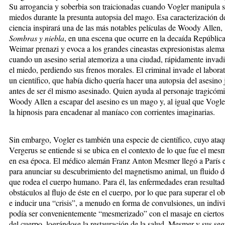
Su arrogancia y soberbia son traicionadas cuando Vogler manipula 
miedos durante la presunta autopsia del mago. Esa caracterización d
ciencia inspirará una de las más notables películas de Woody Allen,
Sombras y niebla
, en una escena que ocurre en la decaída Repúblic
Weimar prenazi y evoca a los grandes cineastas expresionistas alema
cuando un asesino serial atemoriza a una ciudad, rápidamente invad
el miedo, perdiendo sus frenos morales. El criminal invade el labora
un científico, que había dicho quería hacer una autopsia del asesino 
antes de ser él mismo asesinado. Quien ayuda al personaje tragicóm
Woody Allen a escapar del asesino es un mago y, al igual que Vogler,
la hipnosis para encadenar al maníaco con corrientes imaginarias.
Sin embargo, Vogler es también una especie de científico, cuyo ataq
Vergerus se entiende si se ubica en el contexto de lo que fue el me
en esa época. El médico alemán Franz Anton Mesmer llegó a París 
para anunciar su descubrimiento del magnetismo animal, un fluido 
que rodea el cuerpo humano. Para él, las enfermedades eran resultad
obstáculos al flujo de éste en el cuerpo, por lo que para superar el o
e inducir una “crisis”, a menudo en forma de convulsiones, un indiv
podía ser convenientemente “mesmerizado” con el masaje en ciertos
del cuerpo, lográndose la restauración de la salud. Mesmer y sus se