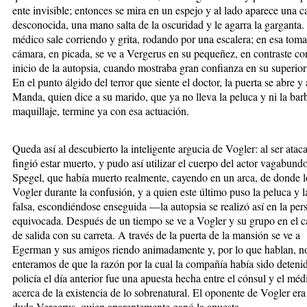
ente invisible; entonces se mira en un espejo y al lado aparece una c
desconocida, una mano salta de la oscuridad y le agarra la garganta.
médico sale corriendo y grita, rodando por una escalera; en esa toma
cámara, en picada, se ve a Vergerus en su pequeñez, en contraste co
inicio de la autopsia, cuando mostraba gran confianza en su superior
En el punto álgido del terror que siente el doctor, la puerta se abre y
Manda, quien dice a su marido, que ya no lleva la peluca y ni la bar
maquillaje, termine ya con esa actuación.
Queda así al descubierto la inteligente argucia de Vogler: al ser atac
fingió estar muerto, y pudo así utilizar el cuerpo del actor vagabund
Spegel, que había muerto realmente, cayendo en un arca, de donde l
Vogler durante la confusión, y a quien este último puso la peluca y l
falsa, escondiéndose enseguida —la autopsia se realizó así en la per
equivocada. Después de un tiempo se ve a Vogler y su grupo en el 
de salida con su carreta. A través de la puerta de la mansión se ve a
Egerman y sus amigos riendo animadamente y, por lo que hablan, n
enteramos de que la razón por la cual la compañía había sido detenid
policía el día anterior fue una apuesta hecha entre el cónsul y el méd
acerca de la existencia de lo sobrenatural. El oponente de Vogler era
duda Vergerus, quien aparentemente ganó la apuesta.