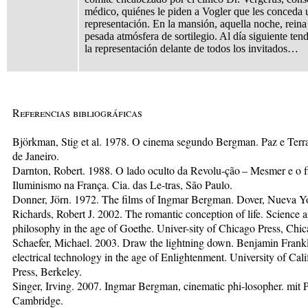
médico, quiénes le piden a Vogler que les conceda 
representación. En la mansión, aquella noche, reina
pesada atmósfera de sortilegio. Al día siguiente tend
la representación delante de todos los invitados…
Referencias bibliográficas
Björkman, Stig et al. 1978. O cinema segundo Bergman. Paz e Terr
de Janeiro.
Darnton, Robert. 1988. O lado oculto da Revolu-ção – Mesmer e o f
Iluminismo na França. Cia. das Le-tras, São Paulo.
Donner, Jörn. 1972. The films of Ingmar Bergman. Dover, Nueva Y
Richards, Robert J. 2002. The romantic conception of life. Science 
philosophy in the age of Goethe. Univer-sity of Chicago Press, Chic
Schaefer, Michael. 2003. Draw the lightning down. Benjamin Frank
electrical technology in the age of Enlightenment. University of Cali
Press, Berkeley.
Singer, Irving. 2007. Ingmar Bergman, cinematic phi-losopher. mit P
Cambridge.