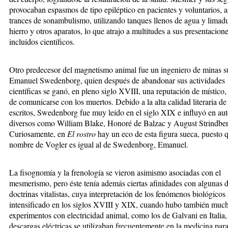
provocaban espasmos de tipo epiléptico en pacientes y voluntarios, 
trances de sonambulismo, utilizando tanques llenos de agua y limad
hierro y otros aparatos, lo que atrajo a multitudes a sus presentacione
incluidos científicos.
Otro predecesor del magnetismo animal fue un ingeniero de minas s
Emanuel Swedenborg, quien después de abandonar sus actividades
científicas se ganó, en pleno siglo XVIII, una reputación de místico,
de comunicarse con los muertos. Debido a la alta calidad literaria de
escritos, Swedenborg fue muy leído en el siglo XIX e influyó en aut
diversos como William Blake, Honoré de Balzac y August Strindber
Curiosamente, en
El rostro
hay un eco de esta figura sueca, puesto q
nombre de Vogler es igual al de Swedenborg, Emanuel.
La fisognomía y la frenología se vieron asimismo asociadas con el
mesmerismo, pero éste tenía además ciertas afinidades con algunas d
doctrinas vitalistas, cuya interpretación de los fenómenos biológicos
intensificado en los siglos XVIII y XIX, cuando hubo también muc
experimentos con electricidad animal, como los de Galvani en Italia, 
descargas eléctricas se utilizaban frecuentemente en la medicina par