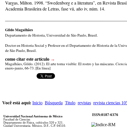
Vargas, Milton. 1998. “Swedenborg e a literatura”, en Revista Brasil
Academia Brasileira de Letras, fase vii, año iv, núm. 14.
_____________________________________________________
Gildo Magalhães
Departamento de Historia, Universidad de São Paulo, Brasil.
Doctor en Historia Social y Profesor en el Departamento de Historia de la Univ
de São Paulo, Brasil.
como citar este artículo
→
Magalhâes, Gildo
. (2012). El arte torna visible: El rostro y las máscaras.
Cienci
enero-junio, 66-73. [En línea]
Você está aqui:
Inicio
Búsqueda
Titulo
revistas
revista ciencias 1
ISSN:0187-6376
Universidad Nacional Autónoma de México
Facultad de Ciencias
Departamento de Física, cubículos 320 y 321.
Ciudad Universitaria. México, D.F., C.P. 04510.