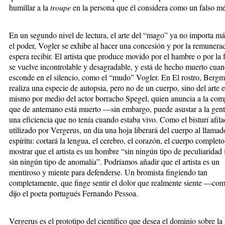
humillar a la
troupe
en la persona que él considera como un falso m
En un segundo nivel de lectura, el arte del “mago” ya no importa má
el poder, Vogler se exhibe al hacer una concesión y por la remunera
espera recibir. El artista que produce movido por el hambre o por la 
se vuelve incontrolable y desagradable, y está de hecho muerto cuan
esconde en el silencio, como el “mudo” Vogler. En El rostro, Berg
realiza una especie de autopsia, pero no de un cuerpo, sino del arte e
mismo por medio del actor borracho Spegel, quien anuncia a la com
que de antemano está muerto —sin embargo, puede asustar a la gen
una eficiencia que no tenía cuando estaba vivo. Como el bisturí afil
utilizado por Vergerus, un día una hoja liberará del cuerpo al llamad
espíritu: cortará la lengua, el cerebro, el corazón, el cuerpo completo
mostrar que el artista es un hombre “sin ningún tipo de peculiaridad f
sin ningún tipo de anomalía”. Podríamos añadir que el artista es un
mentiroso y miente para defenderse. Un bromista fingiendo tan
completamente, que finge sentir el dolor que realmente siente —com
dijo el poeta portugués Fernando Pessoa.
Vergerus es el prototipo del científico que desea el dominio sobre la