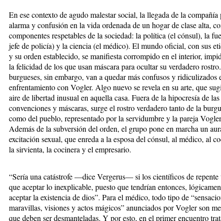
En ese contexto de agudo malestar social, la llegada de la compañía
alarma y confusión en la vida ordenada de un hogar de clase alta, co
componentes respetables de la sociedad: la política (el cónsul), la fue
jefe de policía) y la ciencia (el médico). El mundo oficial, con sus et
y su orden establecido, se manifiesta corrompido en el interior, impi
la felicidad de los que usan máscara para ocultar su verdadero rostro
burgueses, sin embargo, van a quedar más confusos y ridiculizados 
enfrentamiento con Vogler. Algo nuevo se revela en su arte, que sug
aire de libertad inusual en aquella casa. Fuera de la hipocresía de las
convenciones y máscaras, surge el rostro verdadero tanto de la burgu
como del pueblo, representado por la servidumbre y la pareja Vogler
Además de la subversión del orden, el grupo pone en marcha un aur
excitación sexual, que enreda a la esposa del cónsul, al médico, al c
la sirvienta, la cocinera y el empresario.
“Sería una catástrofe —dice Vergerus— si los científicos de repente 
que aceptar lo inexplicable, puesto que tendrían entonces, lógicamen
aceptar la existencia de dios”. Para el médico, todo tipo de “sensacio
maravillas, visiones y actos mágicos” anunciados por Vogler son me
que deben ser desmanteladas. Y por esto, en el primer encuentro trat