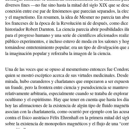
diversos fines —no fue sino hasta la mitad del siglo XIX que se desc
conexión entre ese par de fenómenos que parecían separados, la elec
y el magnetismo. En resumen, la idea de Mesmer no parecía tan abs
los franceses de la época de la Revolución ni de después, como dice 
historiador Robert Darnton. La ciencia parecía abrir posibilidades il
para el progreso humano y una serie de científicos aficionados reali
público experimentos, e incluso estuvo de moda en los salones y hog
tornándose entretenimiento popular; era un tipo de divulgación que 
la imaginación popular y reforzaba la imagen de la ciencia.
Una de las voces que se opuso al mesmerismo entonces fue Condorc
quien se mostró escéptico acerca de sus virtudes medicinales. Desde
mirada, hubo curanderos y charlatanes que empezaron a ser expues
un fraude, pero la frontera entre ciencia y pseudociencia se mantuvo
relativamente arbitraria, especialmente cuando se trataba de explorar 
ocultismo y el espiritismo. Hay que tener en cuenta que hasta los día
hoy las afirmaciones de la existencia de algún tipo de fluido magnéti
asocian con la charlatanería, como ocurrió por ejemplo con las acus
contra el físico austríaco Félix Ehrenhaft en la primera mitad del si
sobre la existencia de monopolios magnéticos y el flujo de una “corr