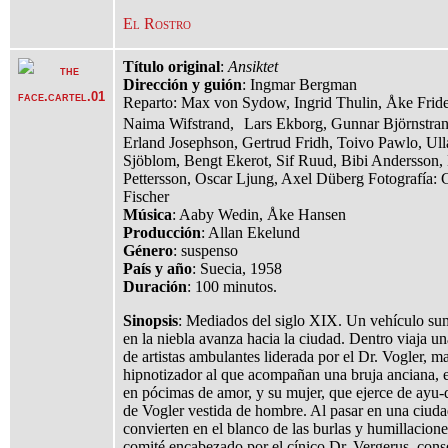
El Rostro
Título original
:
Ansiktet
Dirección y guión
: Ingmar Bergman
Reparto: Max von Sydow, Ingrid Thulin, Åke Fride
Naima Wifstrand, Lars Ekborg, Gunnar Björnstran
Erland Josephson, Gertrud Fridh, Toivo Pawlo, Ull
Sjöblom, Bengt Ekerot, Sif Ruud, Bibi Andersson, 
Pettersson, Oscar Ljung, Axel Düberg Fotografía:
Fischer
Música
: Aaby Wedin, Åke Hansen
Producción
: Allan Ekelund
Género
: suspenso
País y año
: Suecia, 1958
Duración
: 100 minutos.
Sinopsis
: Mediados del siglo XIX. Un vehículo su
en la niebla avanza hacia la ciudad. Dentro viaja un
de artistas ambulantes liderada por el Dr. Vogler, m
hipnotizador al que acompañan una bruja anciana, 
en pócimas de amor, y su mujer, que ejerce de ayu-
de Vogler vestida de hombre. Al pasar en una ciuda
convierten en el blanco de las burlas y humillacion
comité encabezado por el cínico Dr. Vergerus, cons