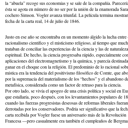
la “abuela” recoge sus economías y se sale de la compañía. Parecerí
ésta se agota en número de no ser por la unión de la enamorada Sara
cochero Simson. Vogler avanza triunfal. La película termina mostra
fecha de la carta real, 14 de julio de 1846.
Justo en ese año se encontraba en un momento álgido la lucha entre 
racionalismo científico y el misticismo religioso, al tiempo que muc
trataban de conciliar las experiencias de la ciencia y las de naturalez
espiritual. De hecho, la ciencia progresaba rápido, especialmente con
aplicaciones del electromagnetismo y la química, y parecía destinada
ganar en el choque con la religión. El predominio de lo racional sobr
mística era la tendencia del positivismo filosófico de Comte, que ab
por la supremacía del materialismo de los “hechos” y el abandono de
metafísica, considerada como un factor de retraso para la ciencia.
Por otro lado, se vivía el apogeo de una crisis política y social en Eu
que estallaría, poco después, con los levantamientos populares de 1
cuando las fuerzas progresistas deseosas de reformas liberales fueran
derrotadas por los conservadores. Podría ser significativo que la fech
carta recibida por Vogler fuese un aniversario más de la Revolución
Francesa —pero casualmente era también el cumpleaños de Bergma