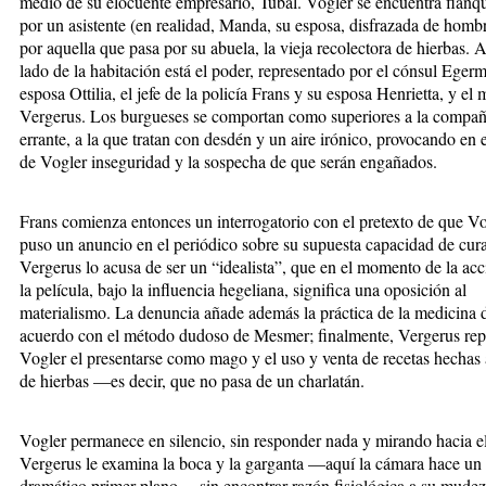
medio de su elocuente empresario, Tubal. Vogler se encuentra flan
por un asistente (en realidad, Manda, su esposa, disfrazada de homb
por aquella que pasa por su abuela, la vieja recolectora de hierbas. A
lado de la habitación está el poder, representado por el cónsul Eger
esposa Ottilia, el jefe de la policía Frans y su esposa Henrietta, y el
Vergerus. Los burgueses se comportan como superiores a la compañ
errante, a la que tratan con desdén y un aire irónico, provocando en 
de Vogler inseguridad y la sospecha de que serán engañados.
Frans comienza entonces un interrogatorio con el pretexto de que V
puso un anuncio en el periódico sobre su supuesta capacidad de cur
Vergerus lo acusa de ser un “idealista”, que en el momento de la ac
la película, bajo la influencia hegeliana, significa una oposición al
materialismo. La denuncia añade además la práctica de la medicina 
acuerdo con el método dudoso de Mesmer; finalmente, Vergerus rep
Vogler el presentarse como mago y el uso y venta de recetas hechas 
de hierbas —es decir, que no pasa de un charlatán.
Vogler permanece en silencio, sin responder nada y mirando hacia el
Vergerus le examina la boca y la garganta —aquí la cámara hace un
dramático primer plano— sin encontrar razón fisiológica a su mudez