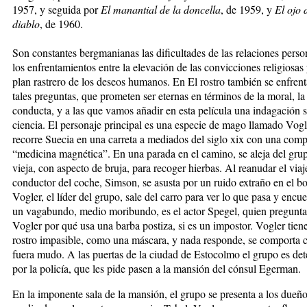
1957, y seguida por
El manantial de la doncella
, de 1959, y
El ojo 
diablo
, de 1960.
Son constantes bergmanianas l
as dificultades de las relaciones perso
los enfrentamientos entre la elevación de las convicciones religiosas 
plan rastrero de los deseos humanos. En El rostro también se enfrent
tales preguntas, que prometen ser eternas en términos de la moral, la 
conducta, y a las que vamos añadir en esta película una indagación s
ciencia.
El personaje principal es una especie de mago llamado Vogl
recorre Suecia en una carreta a mediados del siglo xix con una com
“medicina magnética”. En una parada en el camino, se aleja del gru
vieja, con aspecto de bruja, para recoger hierbas. Al reanudar el viaje
conductor del coche, Simson, se asusta por un ruido extraño en el b
Vogler, el líder del grupo, sale del carro para ver lo que pasa y encue
un vagabundo, medio moribundo, es el actor Spegel, quien pregunta
Vogler por qué usa una barba postiza, si es un impostor. Vogler tien
rostro impasible, como una máscara, y nada responde, se comporta 
fuera mudo. A las puertas de la ciudad de Estocolmo el grupo es de
por la policía, que les pide pasen a la mansión del cónsul Egerman.
En la imponente sala de la mansión, el grupo se presenta a los dueñ