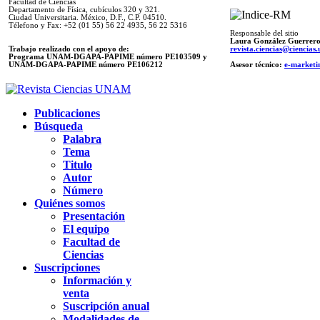
Facultad de Ciencias
Departamento de Física, cubículos 320 y 321.
Ciudad Universitaria. México, D.F., C.P. 04510.
Télefono y Fax: +52 (01 55) 56 22 4935, 56 22 5316
Responsable del sitio
Laura González Guerrer
Trabajo realizado con el apoyo de:
revista.ciencias@ciencia
Programa UNAM-DGAPA-PAPIME número PE103509 y
UNAM-DGAPA-PAPIME
número PE106212
Asesor técnico:
e-marketi
Publicaciones
Búsqueda
Palabra
Tema
Titulo
Autor
Número
Quiénes somos
Presentación
El equipo
Facultad de
Ciencias
Suscripciones
Información y
venta
Suscripción anual
Modalidades de