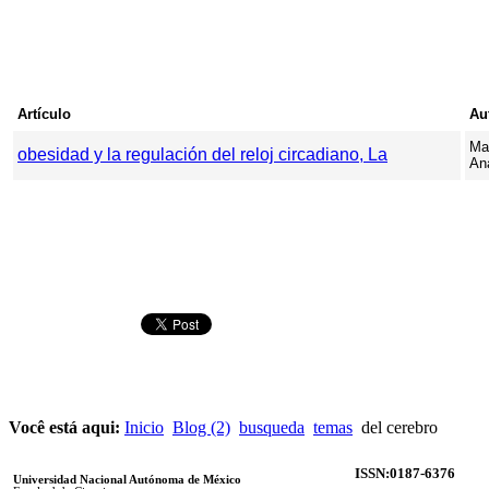
Artículo
Au
Ma
obesidad y la regulación del reloj circadiano, La
An
Você está aqui:
Inicio
Blog (2)
busqueda
temas
del cerebro
ISSN:0187-6376
Universidad Nacional Autónoma de México