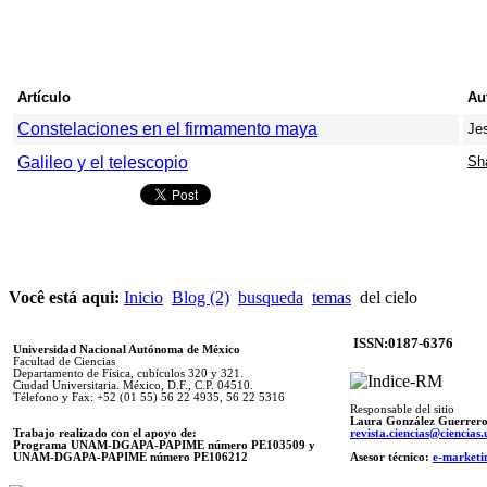
Artículo
Au
Constelaciones en el firmamento maya
Je
Galileo y el telescopio
Sh
Você está aqui:
Inicio
Blog (2)
busqueda
temas
del cielo
ISSN:0187-6376
Universidad Nacional Autónoma de México
Facultad de Ciencias
Departamento de Física, cubículos 320 y 321.
Ciudad Universitaria. México, D.F., C.P. 04510.
Télefono y Fax: +52 (01 55) 56 22 4935, 56 22 5316
Responsable del sitio
Laura González Guerrer
Trabajo realizado con el apoyo de:
revista.ciencias@ciencia
Programa UNAM-DGAPA-PAPIME número PE103509 y
UNAM-DGAPA-PAPIME
número PE106212
Asesor técnico:
e-marketi