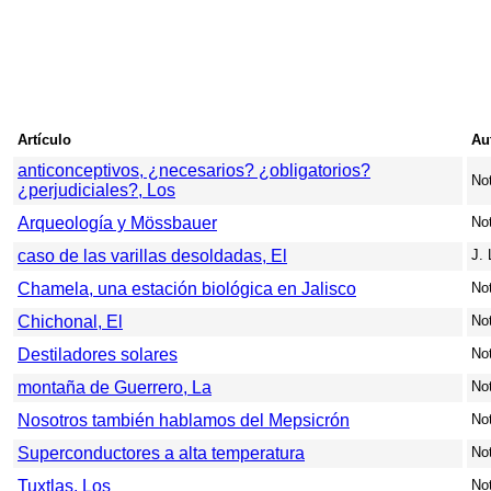
Artículo
Au
anticonceptivos, ¿necesarios? ¿obligatorios?
Not
¿perjudiciales?, Los
Arqueología y Mössbauer
Not
caso de las varillas desoldadas, El
J. 
Chamela, una estación biológica en Jalisco
Not
Chichonal, El
Not
Destiladores solares
Not
montaña de Guerrero, La
Not
Nosotros también hablamos del Mepsicrón
Not
Superconductores a alta temperatura
Not
Tuxtlas, Los
Not