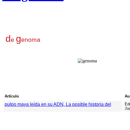
d
g
e
enoma
Artículo
Au
pulpo maya leída en su ADN, La posible historia del
Ed
Ju