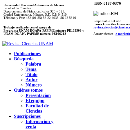
ISSN:0187-6376
Universidad Nacional Autónoma de México
Facultad de Ciencias
Departamento de Física, cubículos 320 y 321.
Ciudad Universitaria. México, D.F., C.P. 04510.
Télefono y Fax: +52 (01 55) 56 22 4935, 56 22 5316
Responsable del sitio
Laura González Guerrer
Trabajo realizado con el apoyo de:
revista.ciencias@ciencia
Programa UNAM-DGAPA-PAPIME número PE103509 y
UNAM-DGAPA-PAPIME
número PE106212
Asesor técnico:
e-marketi
Publicaciones
Búsqueda
Palabra
Tema
Titulo
Autor
Número
Quiénes somos
Presentación
El equipo
Facultad de
Ciencias
Suscripciones
Información y
venta