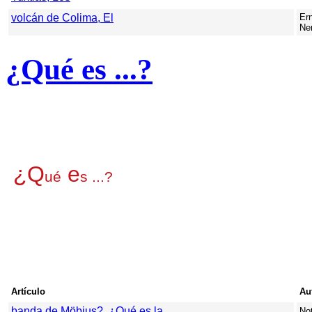
volcán de Colima, El
Er
Ne
¿Qué es ...?
¿Q
e
ué
s ...?
Artículo
Au
banda de Möbius?, ¿Qué es la
Not