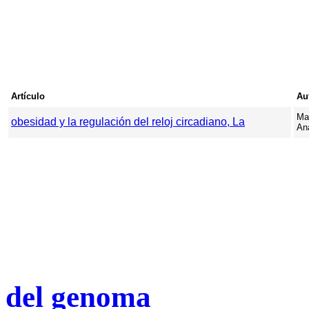
Artículo
Au
Ma
obesidad y la regulación del reloj circadiano, La
An
del genoma