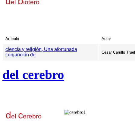
d
b
el
iotero
Artículo
Autor
ciencia y religión, Una afortunada
César Carrillo True
conjunción de
del cerebro
d
c
el
erebro