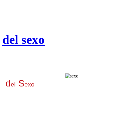
del sexo
d
S
el
exo