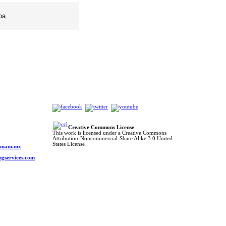
ba
Creative Commons License
This work is licensed under a Creative Commons
Attribution-Noncommercial-Share Alike 3.0 United
o
States License
s.unam.mx
ngservices.com