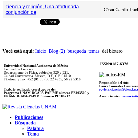
ciencia y religión, Una afortunada
César Carrillo True
conjunción de
Você está aqui:
Inicio
Blog (2)
busqueda
temas
del biotero
ISSN:0187-6376
Universidad Nacional Autónoma de México
Facultad de Ciencias
Departamento de Física, cubículos 320 y 321.
Ciudad Universitaria. México, D.F., C.P. 04510.
Télefono y Fax: +52 (01 55) 56 22 4935, 56 22 5316
Responsable del sitio
Laura González Guerrer
Trabajo realizado con el apoyo de:
revista.ciencias@ciencia
Programa UNAM-DGAPA-PAPIME número PE103509 y
UNAM-DGAPA-PAPIME
número PE106212
Asesor técnico:
e-marketi
Publicaciones
Búsqueda
Palabra
Tema