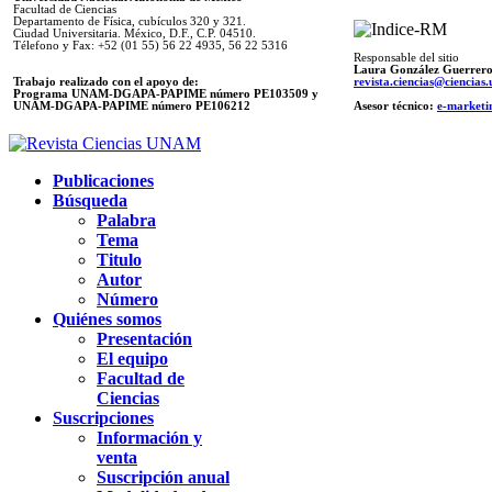
Facultad de Ciencias
Departamento de Física, cubículos 320 y 321.
Ciudad Universitaria. México, D.F., C.P. 04510.
Télefono y Fax: +52 (01 55) 56 22 4935, 56 22 5316
Responsable del sitio
Laura González Guerrer
Trabajo realizado con el apoyo de:
revista.ciencias@ciencia
Programa UNAM-DGAPA-PAPIME número PE103509 y
UNAM-DGAPA-PAPIME
número PE106212
Asesor técnico:
e-marketi
Publicaciones
Búsqueda
Palabra
Tema
Titulo
Autor
Número
Quiénes somos
Presentación
El equipo
Facultad de
Ciencias
Suscripciones
Información y
venta
Suscripción anual