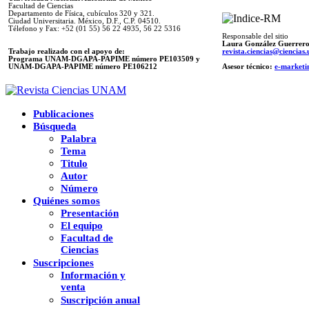
Facultad de Ciencias
Departamento de Física, cubículos 320 y 321.
Ciudad Universitaria. México, D.F., C.P. 04510.
Télefono y Fax: +52 (01 55) 56 22 4935, 56 22 5316
Responsable del sitio
Laura González Guerrer
Trabajo realizado con el apoyo de:
revista.ciencias@ciencia
Programa UNAM-DGAPA-PAPIME número PE103509 y
UNAM-DGAPA-PAPIME
número PE106212
Asesor técnico:
e-marketi
Publicaciones
Búsqueda
Palabra
Tema
Titulo
Autor
Número
Quiénes somos
Presentación
El equipo
Facultad de
Ciencias
Suscripciones
Información y
venta
Suscripción anual