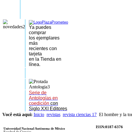
Ya puedes
comprar
los
ejemplares
más
recientes
con
tarjeta
en la Tienda en
línea.
Serie de
Antologías en
coedición
con
Siglo XXI Editores
Você está aqui:
Inicio
revistas
revista ciencias 17
El hombre y la to
ISSN:0187-6376
Universidad Nacional Autónoma de México
Facultad de Ciencias