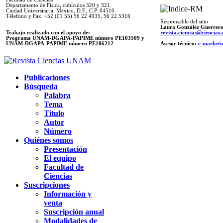
Departamento de Física, cubículos 320 y 321.
Ciudad Universitaria. México, D.F., C.P. 04510.
Télefono y Fax: +52 (01 55) 56 22 4935, 56 22 5316
Responsable del sitio
Laura González Guerrer
Trabajo realizado con el apoyo de:
revista.ciencias@ciencia
Programa UNAM-DGAPA-PAPIME número PE103509 y
UNAM-DGAPA-PAPIME
número PE106212
Asesor técnico:
e-marketi
Publicaciones
Búsqueda
Palabra
Tema
Titulo
Autor
Número
Quiénes somos
Presentación
El equipo
Facultad de
Ciencias
Suscripciones
Información y
venta
Suscripción anual
Modalidades de