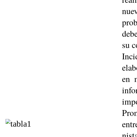
nuev
pro
debe
su c
Inc
elab
en m
inf
impo
Pro
entr
nis