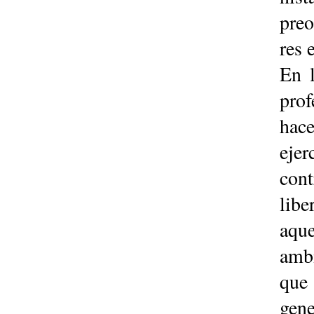
preo
res 
En l
prof
hac
ejer
con­
libe
aque
ambi
que
gene