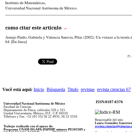
Instituto de Matemáticas,
Universidad Nacional Autónoma de México.
_____________________________________________________
como citar este artículo
→
Araujo Pardo, Gabriela
y Valencia Saravia, Pilar. (2002). Un vistazo a la teoría 
64. [En línea]
←
Você está aqui:
Inicio
Búsqueda
Titulo
revistas
revista ciencias 67
ISSN:0187-6376
Universidad Nacional Autónoma de México
Facultad de Ciencias
Departamento de Física, cubículos 320 y 321.
Ciudad Universitaria. México, D.F., C.P. 04510.
Télefono y Fax: +52 (01 55) 56 22 4935, 56 22 5316
Responsable del sitio
Laura González Guerrer
Trabajo realizado con el apoyo de:
revista.ciencias@ciencia
Programa UNAM-DGAPA-PAPIME número PE103509 y