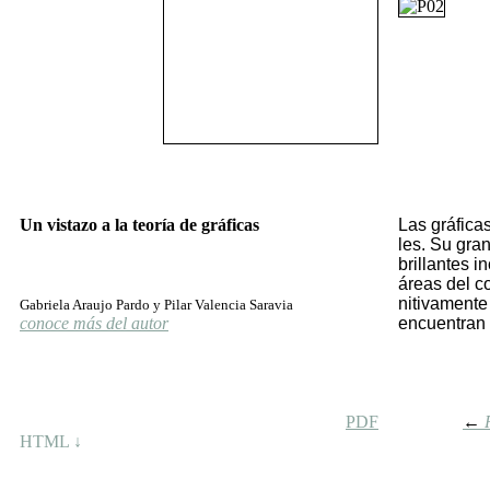
Un vistazo a la teoría de gráficas
Las grá­fi­ca
les. Su gran 
bri­llan­tes 
áreas del co­
ni­ti­va­men­t
Gabriela Araujo Pardo y Pilar Valencia Saravia
conoce más del autor
en­cuen­tran 
PDF
←
HTML ↓