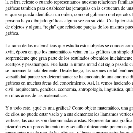
la esfera celeste o cuando representamos nuestras relaciones famili
gráficas también para establecer las jerarquías en la estructura de 
el que se pueda identificar un orden, como el gobierno o el ejército.
persona haya dibujado gráficas alguna vez en su vida. Cualquier sis
de objetos y alguna “regla” que relacione parejas de los mismos pu
gráfica.
La rama de las matemáticas que estudia estos objetos se conoce como 
xviii, época en que los matemáticos veían en las gráficas un simple d
sorprendente que gran parte de los resultados obtenidos inicialmente 
acertijos y pasatiempos. Fue hasta la última mitad del siglo pasado cu
se incrementó notablemente. Desde luego, las razones de tal fenóm
versatilidad parece ser determinante: se ha encontrado una enorme di
gráficas en muchas áreas del conocimiento. Así, la vemos haciendo a
civil, arquitectura, genética, economía, antropología, lingüística, qu
en otras áreas de las matemáticas.
Y a todo esto, ¿qué es una gráfica? Como objeto matemático, una grá
de ellos no puede estar vacío y a sus elementos les llamamos vértices
vértices, las cuales son denominadas aristas. Representar una gráfic
pizarrón es un procedimiento muy sencillo: únicamente ponemos pun
representar a cada uno de los vértices, y líneas o curvas entre las que