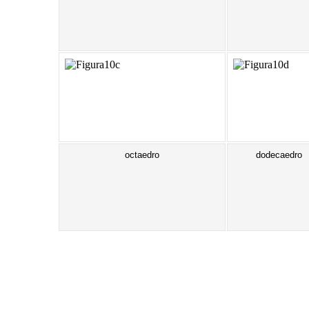
octaedro
dodecaedro