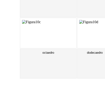
octaedro
dodecaedro