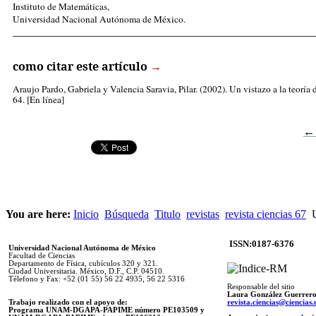
Instituto de Matemáticas,
Universidad Nacional Autónoma de México.
_____________________________________________________
como citar este artículo
→
Araujo Pardo, Gabriela
y Valencia Saravia, Pilar. (2002). Un vistazo a la teoría 
64. [En línea]
←
You are here:
Inicio
Búsqueda
Titulo
revistas
revista ciencias 67
U
ISSN:0187-6376
Universidad Nacional Autónoma de México
Facultad de Ciencias
Departamento de Física, cubículos 320 y 321.
Ciudad Universitaria. México, D.F., C.P. 04510.
Télefono y Fax: +52 (01 55) 56 22 4935, 56 22 5316
Responsable del sitio
Laura González Guerrer
Trabajo realizado con el apoyo de:
revista.ciencias@ciencia
Programa UNAM-DGAPA-PAPIME número PE103509 y