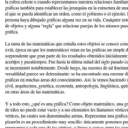
la esfera celeste o cuando representamos nuestras relaciones famili
gráficas también para establecer las jerarquías en la estructura de 
el que se pueda identificar un orden, como el gobierno o el ejército.
persona haya dibujado gráficas alguna vez en su vida. Cualquier sis
de objetos y alguna “regla” que relacione parejas de los mismos pu
gráfica.
La rama de las matemáticas que estudia estos objetos se conoce como 
xviii, época en que los matemáticos veían en las gráficas un simple d
sorprendente que gran parte de los resultados obtenidos inicialmente 
acertijos y pasatiempos. Fue hasta la última mitad del siglo pasado cu
se incrementó notablemente. Desde luego, las razones de tal fenóm
versatilidad parece ser determinante: se ha encontrado una enorme di
gráficas en muchas áreas del conocimiento. Así, la vemos haciendo a
civil, arquitectura, genética, economía, antropología, lingüística, qu
en otras áreas de las matemáticas.
Y a todo esto, ¿qué es una gráfica? Como objeto matemático, una grá
de ellos no puede estar vacío y a sus elementos les llamamos vértices
vértices, las cuales son denominadas aristas. Representar una gráfic
pizarrón es un procedimiento muy sencillo: únicamente ponemos pun
representar a cada uno de los vértices, y líneas o curvas entre las que