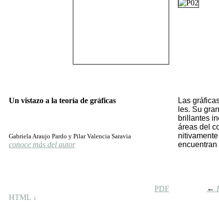
Un vistazo a la teoría de gráficas
Las grá­fi­ca
les. Su gran 
bri­llan­tes 
áreas del co­
ni­ti­va­men­t
Gabriela Araujo Pardo y Pilar Valencia Saravia
conoce más del autor
en­cuen­tran 
PDF
←
HTML ↓