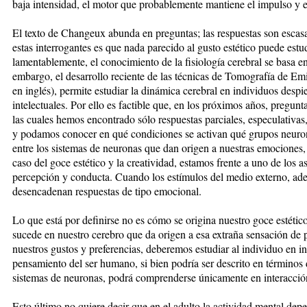
baja intensidad, el motor que probablemente mantiene el impulso y el
El texto de Changeux abunda en preguntas; las respuestas son escas
estas interrogantes es que nada parecido al gusto estético puede estud
lamentablemente, el conocimiento de la fisiología cerebral se basa e
embargo, el desarrollo reciente de las técnicas de Tomografía de Emis
en inglés), permite estudiar la dinámica cerebral en individuos despie
intelectuales. Por ello es factible que, en los próximos años, pregu
las cuales hemos encontrado sólo respuestas parciales, especulativas
y podamos conocer en qué condiciones se activan qué grupos neuron
entre los sistemas de neuronas que dan origen a nuestras emociones, 
caso del goce estético y la creatividad, estamos frente a uno de los a
percepción y conducta. Cuando los estímulos del medio externo, ade
desencadenan respuestas de tipo emocional.
Lo que está por definirse no es cómo se origina nuestro goce estétic
sucede en nuestro cerebro que da origen a esa extraña sensación de 
nuestros gustos y preferencias, deberemos estudiar al individuo en i
pensamiento del ser humano, si bien podría ser descrito en términos d
sistemas de neuronas, podrá comprenderse únicamente en interacció
Esto último no quiere decir que en el adulto la actividad mental dep