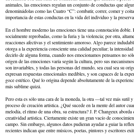
animales, las emociones regulan un conjunto de conductas que algu
denominádolas como las Cuatro “C”: combatir, correr, comer y coitar. 
importancia de estas conductas en la vida del individuo y la preserva
En el hombre moderno las emociones tiene una connotación doble. P
socialmente reprobadas, como la furia y la violencia; por otra, altame
reacciones afectivas y el sentimiento amoroso. Algo parece indudable
otorga a la experiencia consciente una calidad peculiar; la intensidad
decirlo de alguna forma, cuando nos emocionamos pensamos no sólo 
origen de las emociones varía según la cultura, pero sus mecanismos
son invariables, y todas las personas del mundo, sea cual sea su origen
expresan respuestas emocionales medibles, y son capaces de la exper
goce estético. Qué lo origina depende absolutamente de la ex­pe­rienci
más sublime quizá.
Pero esta es sólo una cara de la moneda, la otra —tal vez más sutil 
proceso de creación artística. ¿Qué sucede en la mente del autor cu
melodía, el ritmo de una obra, su estructura? J. P. Changeux aborda 
creatividad artística. Ciertamente existe un gran vacío de conocimie
campo. Sin embargo, algunos datos pudieran ayudar a guiar la reflex
recientes indican que entre músicos, poetas, pintores y escritores exi