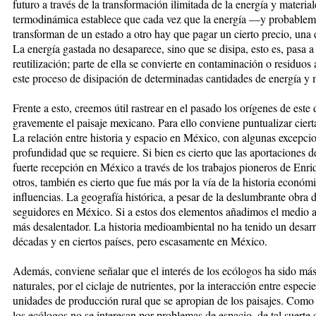
futuro a través de la transformación ilimitada de la energía y materia
termodinámica establece que cada vez que la energía —y probablem
transforman de un estado a otro hay que pagar un cierto precio, una 
La energía gastada no desaparece, sino que se disipa, esto es, pasa a
reutilización; parte de ella se convierte en contaminación o residu
este proceso de disipación de determinadas cantidades de energía y m
Frente a esto, creemos útil rastrear en el pasado los orígenes de est
gravemente el paisaje mexicano. Para ello conviene puntualizar ciert
La relación entre historia y espacio en México, con algunas excepci
profundidad que se requiere. Si bien es cierto que las aportaciones de
fuerte recepción en México a través de los trabajos pioneros de En
otros, también es cierto que fue más por la vía de la historia económ
influencias. La geografía histórica, a pesar de la deslumbrante obra
seguidores en México. Si a estos dos elementos añadimos el medio a
más desalentador. La historia medioambiental no ha tenido un desarrol
décadas y en ciertos países, pero escasamente en México.
Además, conviene señalar que el interés de los ecólogos ha sido más p
naturales, por el ciclaje de nutrientes, por la interacción entre espec
unidades de producción rural que se apropian de los paisajes. Como
los ecólogos no se interesan por problemas de espacio, de tal suerte