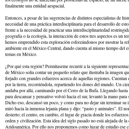
finalmente una entidad aespacial.
Entonces, a pesar de las sugerencias de distintos especialistas de hi
necesidad de una práctica interdisciplinaria para el desarrollo de es
frente a la necesidad de practicar una interdisciplinariedad restringi
geografía o la ecología, la interacción de estos tres aspectos es un 
hemos emprendido esta exploración esforzándonos por mostrar la rela
ambiente en el México Central, dando cuenta al mismo tiempo del es
temas en México.
¿Por qué esta región? Permítaseme recurrir a la siguiente representac
de México solía contar un pequeño relato que ilustraba la imagen qu
forjado con grandes esfuerzos acerca de aquellas regiones. Cuentan 
por la tierra, recorriéndola, repartiendo los dones del mundo. Un cie
andaba por allá, caminando por el Cerro de la Bufa. Llegando hasta la
para descansar y pensativo volvió hacia el sur, levantó la mano para 
Dicho eso, descansó un poco, y como para no dejar sin terminar su ta
miró hacia la inmensa lejanía plana y dijo: “pasto y animales”. El nor
desierto; el centro, en cambio, el lugar de gracia donde los esfuerzos 
orden y civilización. Esta idea del siglo pasado no está alejada de l
Aridoamérica. Por ello nos proponemos como lugar de estudio ese c