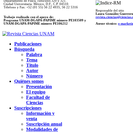
Departamento de Física, cubículos 320 y 321.
Ciudad Universitaria. México, D.F., C.P. 04510.
Télefono y Fax: +52 (01 55) 56 22 4935, 56 22 5316
Responsable del sitio
Laura González Guerrer
Trabajo realizado con el apoyo de:
revista.ciencias@ciencia
Programa UNAM-DGAPA-PAPIME número PE103509 y
UNAM-DGAPA-PAPIME
número PE106212
Asesor técnico:
e-marketi
Publicaciones
Búsqueda
Palabra
Tema
Titulo
Autor
Número
Quiénes somos
Presentación
El equipo
Facultad de
Ciencias
Suscripciones
Información y
venta
Suscripción anual
Modalidades de