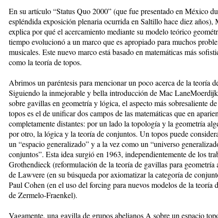
En su artículo “Status Quo 2000” (que fue presentado en México du
espléndida exposición plenaria ocurrida en Saltillo hace diez años),
explica por qué el acercamiento mediante su modelo teórico geométr
tiempo evolucionó a un marco que es apropiado para muchos probl
musicales. Este nuevo marco está basado en matemáticas más sofisti
como la teoría de topos.
Abrimos un paréntesis para mencionar un poco acerca de la teoría d
Siguiendo la inmejorable y bella introducción de Mac LaneMoerdijk 
sobre gavillas en geometría y lógica, el aspecto más sobresaliente de 
topos es el de unificar dos campos de las matemáticas que en aparie
completamente distantes: por un lado la topología y la geometría alg
por otro, la lógica y la teoría de conjuntos. Un topos puede conside
un “espacio generalizado” y a la vez como un “universo generalizad
conjuntos”. Esta idea surgió en 1963, independientemente de los tra
Grothendieck (reformulación de la teoría de gavillas para geometría 
de Lawvere (en su búsqueda por axiomatizar la categoría de conjunt
Paul Cohen (en el uso del forcing para nuevos modelos de la teoría 
de Zermelo-Fraenkel).
Vagamente, una gavilla de grupos abelianos A sobre un espacio top