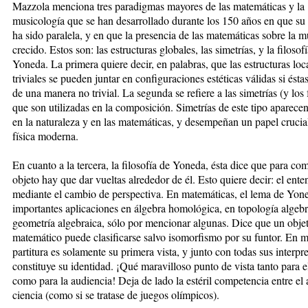
Mazzola menciona tres paradigmas mayores de las matemáticas y la
musicología que se han desarrollado durante los 150 años en que su
ha sido paralela, y en que la presencia de las matemáticas sobre la m
crecido. Estos son: las estructuras globales, las simetrías, y la filosof
Yoneda. La primera quiere decir, en palabras, que las estructuras lo
triviales se pueden juntar en configuraciones estéticas válidas si ésta
de una manera no trivial. La segunda se refiere a las simetrías (y los 
que son utilizadas en la composición. Simetrías de este tipo aparece
en la naturaleza y en las matemáticas, y desempeñan un papel crucial
física moderna.
En cuanto a la tercera, la filosofía de Yoneda, ésta dice que para c
objeto hay que dar vueltas alrededor de él. Esto quiere decir: el ent
mediante el cambio de perspectiva. En matemáticas, el lema de Yone
importantes aplicaciones en álgebra homológica, en topología algebr
geometría algebraica, sólo por mencionar algunas. Dice que un obje
matemático puede clasificarse salvo isomorfismo por su funtor. En m
partitura es solamente su primera vista, y junto con todas sus interpr
constituye su identidad. ¡Qué maravilloso punto de vista tanto para el
como para la audiencia! Deja de lado la estéril competencia entre el a
ciencia (como si se tratase de juegos olímpicos).