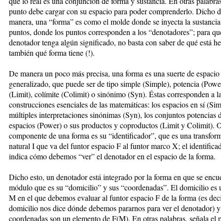
que lo real es una conjunción de forma y sustancia. En otras palabra
punto debe cargar con su espacio para poder comprenderlo. Dicho d
manera, una “forma” es como el molde donde se inyecta la sustancia
puntos, donde los puntos corresponden a los “denotadores”; para qu
denotador tenga algún significado, no basta con saber de qué está h
también qué forma tiene (!).
De manera un poco más precisa, una forma es una suerte de espacio
generalizado, que puede ser de tipo simple (Simple), potencia (Power
(Limit), colímite (Colimit) o sinónimo (Syn). Éstas corresponden a l
construcciones esenciales de las matemáticas: los espacios en sí (Sim
múltiples interpretaciones sinónimas (Syn), los conjuntos potencias 
espacios (Power) o sus productos y coproductos (Limit y Colimit). 
componente de una forma es su “identificador”, que es una transfor
natural I que va del funtor espacio F al funtor marco X; el identifica
indica cómo debemos “ver” el denotador en el espacio de la forma.
Dicho esto, un denotador está integrado por la forma en que se encu
módulo que es su “domicilio” y sus “coordenadas”. El domicilio es
M en el que debemos evaluar al funtor espacio F de la forma (es deci
domicilio nos dice dónde debemos pararnos para ver el denotador) y
coordenadas son un elemento de F(M). En otras palabras, señala el 