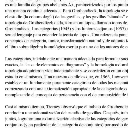
es una familia de grupos abelianos Ax, parametrizados por los punt
una manera continua adecuada. Para Grothendieck, la topología se c
el estudio (la cohomología) de las gavillas, y las gavillas “situadas” 
topología de Grothendieck dada, forman un topos, llamado topos de
Grothendieck. Las categorías (1945) y los funtores adjuntos (1957) e
son el lenguaje para entender la teoría de topos. Una referencia para 
conceptos de categoría, funtor, transformación natural y de adjunto i
el libro sobre álgebra homológica escrito por uno de los autores de es
Las categorías, inicialmente una manera adecuada para formular suc
exactas, la “caza de elementos en diagramas” y la homología axiomát
topología adquirieron vida independiente y se convirtieron en un ob
estudio en sí mismas. Una muestra de ello es que, en 1963, Lawvere
establecer un fundamento puramente categórico de todas las matemát
comenzando con una axiomatización apropiada de la categoría de co
reemplazando el concepto de pertenencia con el de composición de 
Casi al mismo tiempo, Tierney observó que el trabajo de Grothendi
conducir a una axiomatización del estudio de gavillas. Después, tra
juntos, lograron una axiomatización efectiva de las categorías de gav
conjuntos (y en particular de la categoría de conjuntos) por medio d