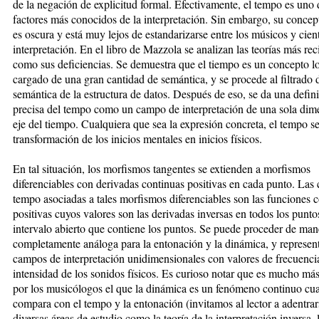
de la negación de explicitud formal. Efectivamente, el tempo es uno 
factores más conocidos de la interpretación. Sin embargo, su concep
es oscura y está muy lejos de estandarizarse entre los músicos y cient
interpretación. En el libro de Mazzola se analizan las teorías más reci
como sus deficiencias. Se demuestra que el tiempo es un concepto l
cargado de una gran cantidad de semántica, y se procede al filtrado 
semántica de la estructura de datos. Después de eso, se da una defin
precisa del tempo como un campo de interpretación de una sola dim
eje del tiempo. Cualquiera que sea la expresión concreta, el tempo se 
transformación de los inicios mentales en inicios físicos.
En tal situación, los morfismos tangentes se extienden a morfismos
diferenciables con derivadas continuas positivas en cada punto. Las 
tempo asociadas a tales morfismos diferenciables son las funciones 
positivas cuyos valores son las derivadas inversas en todos los punto
intervalo abierto que contiene los puntos. Se puede proceder de man
completamente análoga para la entonación y la dinámica, y represen
campos de interpretación unidimensionales con valores de frecuenci
intensidad de los sonidos físicos. Es curioso notar que es mucho má
por los musicólogos el que la dinámica es un fenómeno continuo cu
compara con el tempo y la entonación (invitamos al lector a adentrar
diversas áreas de estudio como la teoría de la interpretación inversa, 