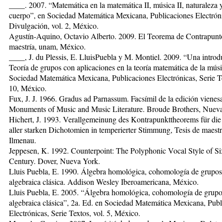
____. 2007. “Matemática en la matemática II, música II, naturaleza 
cuerpo”, en Sociedad Matemática Mexicana, Publicaciones Electróni
Divulgación, vol. 2, México.
Agustín-Aquino, Octavio Alberto. 2009. El Teorema de Contrapunto
maestría, unam, México.
____, J. du Plessis, E. LluisPuebla y M. Montiel. 2009. “Una introd
Teoría de grupos con aplicaciones en la teoría matemática de la músi
Sociedad Matemática Mexicana, Publicaciones Electrónicas, Serie Te
10, México.
Fux, J. J. 1966. Gradus ad Parnassum. Facsímil de la edición vienes
Monuments of Music and Music Literature. Broude Brothers, Nuev
Hichert, J. 1993. Verallgemeinung des Kontrapunkttheorems für die
aller starken Dichotomien in temperierter Stimmung, Tesis de maestrí
Ilmenau.
Jeppesen, K. 1992. Counterpoint: The Polyphonic Vocal Style of Si
Century. Dover, Nueva York.
Lluis Puebla, E. 1990. Álgebra homológica, cohomología de grupo
algebraica clásica. Addison Wesley Iberoamericana, México.
Lluis Puebla, E. 2005. “Álgebra homológica, cohomología de grupo
algebraica clásica”, 2a. Ed. en Sociedad Matemática Mexicana, Publ
Electrónicas, Serie Textos, vol. 5, México.