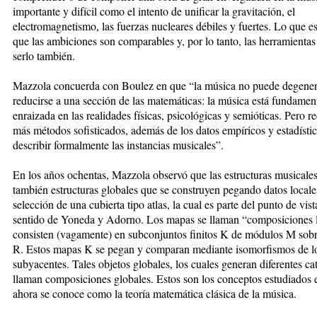
importante y difícil como el intento de unificar la gravitación, el
electromagnetismo, las fuerzas nucleares débiles y fuertes. Lo que e
que las ambiciones son comparables y, por lo tanto, las herramienta
serlo también.
Mazzola concuerda con Boulez en que “la música no puede degener
reducirse a una sección de las matemáticas: la música está fundame
enraizada en las realidades físicas, psicológicas y semióticas. Pero 
más métodos sofisticados, además de los datos empíricos y estadísti
describir formalmente las instancias musicales”.
En los años ochentas, Mazzola observó que las estructuras musicale
también estructuras globales que se construyen pegando datos locales
selección de una cubierta tipo atlas, la cual es parte del punto de vist
sentido de Yoneda y Adorno. Los mapas se llaman “composiciones l
consisten (vagamente) en subconjuntos finitos K de módulos M sobr
R. Estos mapas K se pegan y comparan mediante isomorfismos de l
subyacentes. Tales objetos globales, los cuales generan diferentes cat
llaman composiciones globales. Estos son los conceptos estudiados 
ahora se conoce como la teoría matemática clásica de la música.