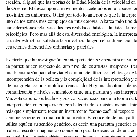
escalón, al igual que las teorías de la Edad Media de la velocidad en 
de Oresme. Él descomponía movimientos acelerados en una sucesió
movimientos uniformes. Quizá por todo lo anterior es que la interpre
uno de los temas más complejos en musicología. Abarca todo tipo d
consideraciones relativas a las tres realidades básicas: la física, la me
psicológica. Pero más allá de esta diversidad ontológica, la interpret
carácter estructural sofisticado e involucra la geometría diferencial, l
ecuaciones diferenciales ordinarias y parciales.
Es cierto que la investigación en interpretación se encuentra en su fas
en particular con respecto del alto nivel de los artistas intérpretes. Pe
una buena razón para abreviar el camino científico con el riesgo de l
incomprensión de la belleza y la complejidad de la interpretación y 
alguna grieta, como simplificar demasiado. Hay una dicotomía de re
comunicación y niveles semánticos entre una partitura y sus interpre
Mazzola expone los hechos y sus consecuencias para una teoría de l
interpretación en comparación con la teoría de la música mental. Inte
más que simplemente tocar un instrumento “como cae”; al respecto,
siempre se refieren a una partitura interior. El concepto de una partit
utiliza aquí en su sentido genérico, es decir, una partitura genérica e
material escrito, imaginado o concebido para la ejecución de una c
musical. En la música clásica europea o japonesa, por ejemplo, una p