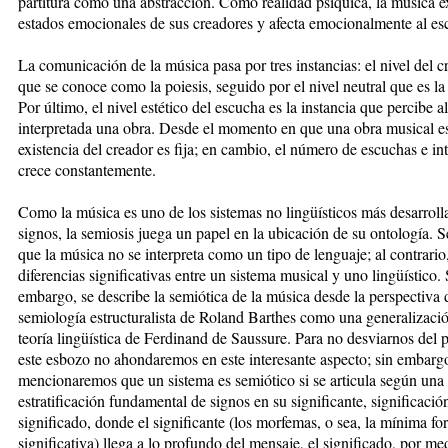
partitura como una abstracción. Como realidad psíquica, la música e
estados emocionales de sus creadores y afecta emocionalmente al es
La comunicación de la música pasa por tres instancias: el nivel del cr
que se conoce como la poiesis, seguido por el nivel neutral que es la 
Por último, el nivel estético del escucha es la instancia que percibe al
interpretada una obra. Desde el momento en que una obra musical es
existencia del creador es fija; en cambio, el número de escuchas e int
crece constantemente.
Como la música es uno de los sistemas no lingüísticos más desarroll
signos, la semiosis juega un papel en la ubicación de su ontología. S
que la música no se interpreta como un tipo de lenguaje; al contrario
diferencias significativas entre un sistema musical y uno lingüístico. 
embargo, se describe la semiótica de la música desde la perspectiva 
semiología estructuralista de Roland Barthes como una generalizació
teoría lingüística de Ferdinand de Saussure. Para no desviarnos del 
este esbozo no ahondaremos en este interesante aspecto; sin embarg
mencionaremos que un sistema es semiótico si se articula según una
estratificación fundamental de signos en su significante, significació
significado, donde el significante (los morfemas, o sea, la mínima f
significativa) llega a lo profundo del mensaje, el significado, por me