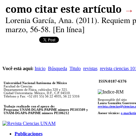
como citar este artículo
→
Lorenia García, Ana.
(2011). Requiem po
marzo, 56-58. [En línea]
Você está aqui:
Inicio
Búsqueda
Titulo
revistas
revista ciencias 10
ISSN:0187-6376
Universidad Nacional Autónoma de México
Facultad de Ciencias
Departamento de Física, cubículos 320 y 321.
Ciudad Universitaria. México, D.F., C.P. 04510.
Télefono y Fax: +52 (01 55) 56 22 4935, 56 22 5316
Responsable del sitio
Laura González Guerrer
Trabajo realizado con el apoyo de:
revista.ciencias@ciencia
Programa UNAM-DGAPA-PAPIME número PE103509 y
UNAM-DGAPA-PAPIME
número PE106212
Asesor técnico:
e-marketi
Publicaciones