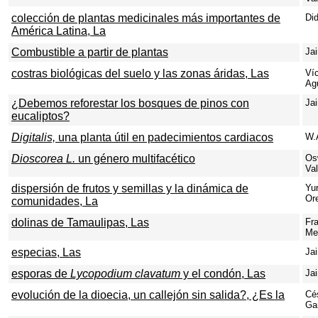
colección de plantas medicinales más importantes de
Did
América Latina, La
Combustible a partir de plantas
Ja
costras biológicas del suelo y las zonas áridas, Las
Víc
Agu
¿Debemos reforestar los bosques de pinos con
Ja
eucaliptos?
Digitalis,
una planta útil en padecimientos cardiacos
W.
Dioscorea L.
un género multifacético
Os
Va
dispersión de frutos y semillas y la dinámica de
Yu
Or
comunidades, La
dolinas de Tamaulipas, Las
Fr
Me
especias, Las
Ja
esporas de
Lycopodium clavatum
y el condón, Las
Ja
evolución de la dioecia, un callejón sin salida?, ¿Es la
Cé
Ga