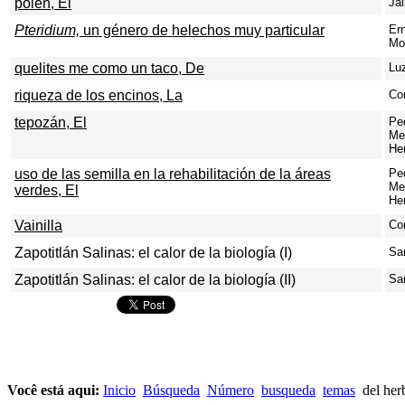
polen, El
Ja
Pteridium,
un género de helechos muy particular
Er
Mo
quelites me como un taco, De
Lu
riqueza de los encinos, La
Co
tepozán, El
Pe
Me
He
uso de las semilla en la rehabilitación de la áreas
Pe
Me
verdes, El
He
Vainilla
Co
Zapotitlán Salinas: el calor de la biología (I)
Sa
Zapotitlán Salinas: el calor de la biología (II)
Sa
Você está aqui:
Inicio
Búsqueda
Número
busqueda
temas
del her