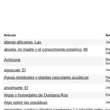
Artículo
Au
abejas africanas, Las
Ja
abuela, mi madre y el conocimiento empírico, Mi
Ma
Sa
Achicoria
Ma
Go
aguacate, El
Ja
Aguas residuales y plantas vasculares acuáticas
Ag
Flo
ahuehuete, El
Ja
Algas y humedales de Quintana Roo
Eb
Algo sobre las orquídeas
Ja
amarantos, cactus y plantas carnívoras, La relación entre
Iv