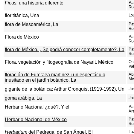
Ficus,
una historia diferente
Pa
Ru
flor titánica, Una
Lo
flora de Mesoamérica, La
Pa
Ru
Flora de México
Pa
Ru
flora de México. ¿Se podrá conocer completamente?, La
Pa
Ru
Flora, vegetación y fitogeografía de Nayarit, México
Os
Va
floración de Furcraea martinezii un espectáculo
Abi
Me
inusitado en el jardín botánico, La
gigante de la botánica: Arthur Cronquist (1919-1992), Un
Jos
goma arábiga, La
Ja
Herbario Nacional ¿qué?, Y el
Pat
Ar
Herbario Nacional de México
Pa
Ru
Herbarium
del Pedregal de San Ángel, El
Lu