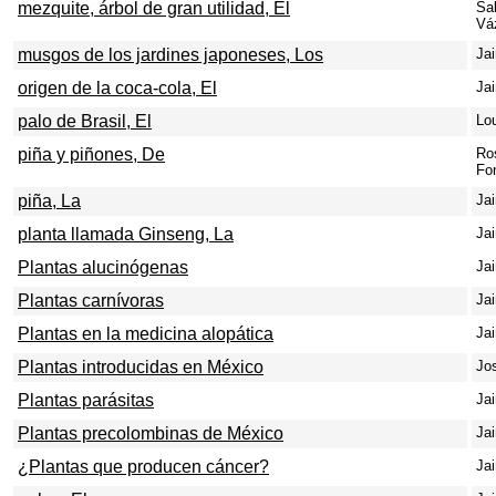
mezquite, árbol de gran utilidad, El
Sa
Vá
musgos de los jardines japoneses, Los
Ja
origen de la coca-cola, El
Ja
palo de Brasil, El
Lo
piña y piñones, De
Ro
Fo
piña, La
Ja
planta llamada Ginseng, La
Ja
Plantas alucinógenas
Ja
Plantas carnívoras
Ja
Plantas en la medicina alopática
Ja
Plantas introducidas en México
Jos
Plantas parásitas
Ja
Plantas precolombinas de México
Ja
¿Plantas que producen cáncer?
Ja