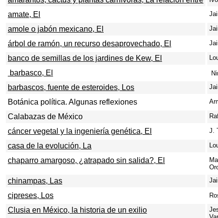
amate, El
Ja
amole o jabón mexicano, El
Ja
árbol de ramón, un recurso desaprovechado, El
Ja
banco de semillas de los jardines de Kew, El
Lo
barbasco, El
Ni
barbascos, fuente de esteroides, Los
Ja
Botánica política. Algunas reflexiones
Ar
Calabazas de México
Ra
cáncer vegetal y la ingeniería genética, El
J.
casa de la evolución, La
Lo
chaparro amargoso, ¿atrapado sin salida?, El
Ma
Or
chinampas, Las
Ja
cipreses, Los
Ro
Clusia en México, la historia de un exilio
Je
Va