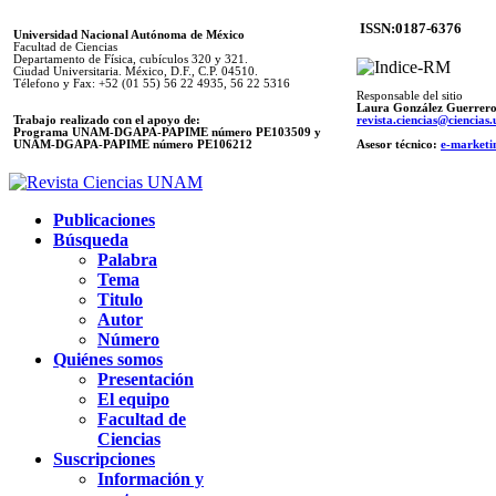
ISSN:0187-6376
Universidad Nacional Autónoma de México
Facultad de Ciencias
Departamento de Física, cubículos 320 y 321.
Ciudad Universitaria. México, D.F., C.P. 04510.
Télefono y Fax: +52 (01 55) 56 22 4935, 56 22 5316
Responsable del sitio
Laura González Guerrer
Trabajo realizado con el apoyo de:
revista.ciencias@ciencia
Programa UNAM-DGAPA-PAPIME número PE103509 y
UNAM-DGAPA-PAPIME
número PE106212
Asesor técnico:
e-marketi
Publicaciones
Búsqueda
Palabra
Tema
Titulo
Autor
Número
Quiénes somos
Presentación
El equipo
Facultad de
Ciencias
Suscripciones
Información y