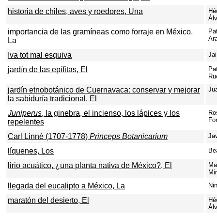
historia de chiles, aves y roedores, Una
Hé
Ál
importancia de las gramíneas como forraje en México,
Pat
Ar
La
Iva tot mal esquiva
Ja
jardín de las epífitas, El
Pa
Ru
jardín etnobotánico de Cuernavaca: conservar y mejorar
Ju
la sabiduría tradicional, El
Juniperus
, la ginebra, el incienso, los lápices y los
Ro
Fo
repelentes
Carl Linné (1707-1778)
Princeps Botanicarium
Jav
líquenes, Los
Bea
lirio acuático, ¿una planta nativa de México?, El
Ma
Mi
llegada del eucalipto a México, La
Ni
maratón del desierto, El
Hé
Ál