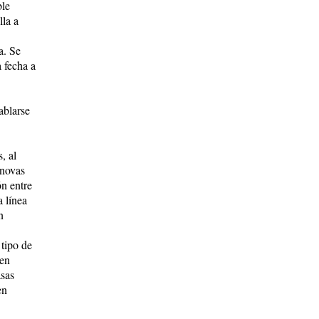
ble
lla a
a. Se
a fecha a
ablarse
, al
rnovas
ón entre
 línea
n
tipo de
cen
asas
en