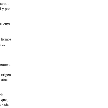
tercio
I y por
II cuya
a, hemos
s de
pernova
n origen
 otras
ría
 que,
a cada