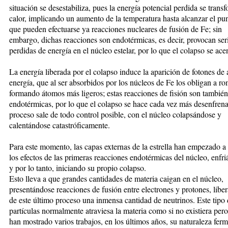
situación se desestabiliza, pues la energía potencial perdida se trans
calor, implicando un aumento de la temperatura hasta alcanzar el pu
que pueden efectuarse ya reacciones nucleares de fusión de Fe; sin
embargo, dichas reacciones son endotérmicas, es decir, provocan ser
perdidas de energía en el núcleo estelar, por lo que el colapso se ace
La energía liberada por el colapso induce la aparición de fotones de 
energía, que al ser absorbidos por los núcleos de Fe los obligan a r
formando átomos más ligeros; estas reacciones de fisión son también
endotérmicas, por lo que el colapso se hace cada vez más desenfren
proceso sale de todo control posible, con el núcleo colapsándose y
calentándose catastróficamente.
Para este momento, las capas externas de la estrella han empezado a 
los efectos de las primeras reacciones endotérmicas del núcleo, enfr
y por lo tanto, iniciando su propio colapso.
Esto lleva a que grandes cantidades de materia caigan en el núcleo,
presentándose reacciones de fusión entre electrones y protones, libe
de este último proceso una inmensa cantidad de neutrinos. Este tipo
partículas normalmente atraviesa la materia como si no existiera per
han mostrado varios trabajos, en los últimos años, su naturaleza fer