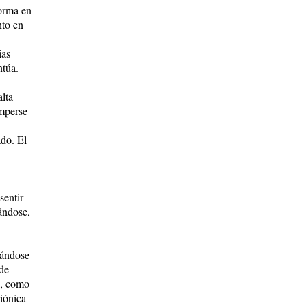
forma en
nto en
ias
ntúa.
alta
omperse
ado. El
sentir
iándose,
rándose
 de
o, como
miónica