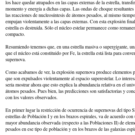
los hace quedar atrapados en las capas externas de la estrella, transfi
momento y energía a dichas capas. Las ondas de choque resultantes
las reacciones de nucleosíntesis de átomos pesados, al mismo tiemp
empujan violentamente a las capas externas. Con esta explosión final
estrella es destruida. Sólo el núcleo estelar permanece como remane
compacto.
Resumiendo tenemos que, en una estrella masiva o supergigante, un
que el núcleo está constituido por Fe, la estrella está lista para conver
supernova.
Como acabamos de ver, la explosión supernova produce elementos 
que son expulsados violentamente al espacio superestelar. Lo interes
sería mostrar ahora que esto explica la abundancia relativa en el univ
átomos pesados. Pues bien, las predicciones son satisfactorias y co
con los valores observados.
En primer lugar la restricción de ocurrencia de supernovas del tipo 
estrellas de Población I y en los brazos espirales, va de acuerdo con
mayor abundancia observada (respecto a las Poblaciones II) de elem
pesados en ese tipo de población y en los brazos de las galaxias espi