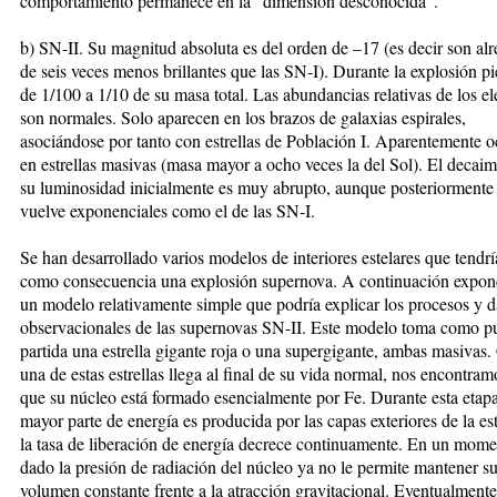
comportamiento permanece en la “dimensión desconocida”.
b) SN-II. Su magnitud absoluta es del orden de –17 (es decir son al
de seis veces menos brillantes que las SN-I). Durante la explosión p
de 1/100 a 1/10 de su masa total. Las abundancias relativas de los e
son normales. Solo aparecen en los brazos de galaxias espirales,
asociándose por tanto con estrellas de Población I. Aparentemente o
en estrellas masivas (masa mayor a ocho veces la del Sol). El decaim
su luminosidad inicialmente es muy abrupto, aunque posteriormente
vuelve exponenciales como el de las SN-I.
Se han desarrollado varios modelos de interiores estelares que tendr
como consecuencia una explosión supernova. A continuación expo
un modelo relativamente simple que podría explicar los procesos y d
observacionales de las supernovas SN-II. Este modelo toma como p
partida una estrella gigante roja o una supergigante, ambas masivas
una de estas estrellas llega al final de su vida normal, nos encontra
que su núcleo está formado esencialmente por Fe. Durante esta etapa
mayor parte de energía es producida por las capas exteriores de la est
la tasa de liberación de energía decrece continuamente. En un mom
dado la presión de radiación del núcleo ya no le permite mantener s
volumen constante frente a la atracción gravitacional. Eventualmente