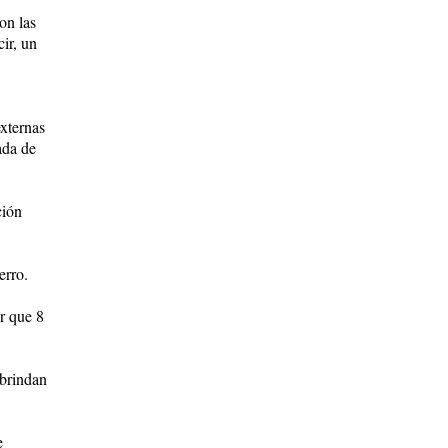
on las
ir, un
xternas
ada de
ción
erro.
r que 8
 brindan
e