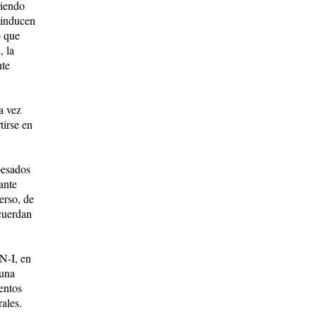
riendo
 inducen
o que
, la
nte
a vez
tirse en
pesados
ante
erso, de
ncuerdan
SN-I, en
 una
entos
rales.