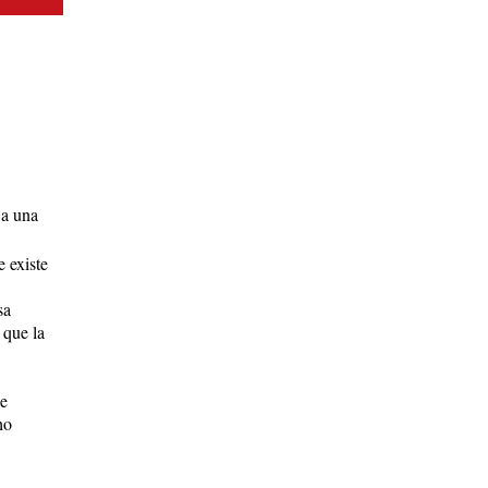
 a una
 existe
sa
 que la
ue
ho