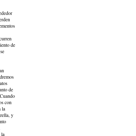
rededor
ierden
lementos
curren
iento de
 se
ían
ndremos
atos
unto de
. Cuando
mos con
 la
rella, y
ento
u
 la