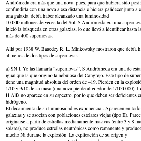
Andrómeda era más que una nova, pues, para que hubiera sido posi
confundirla con una nova a esa distancia e hiciera palidecer junto a e
una galaxia, debía haber alcanzado una luminosidad
10 000 millones de veces la del Sol. S Andrómeda era una supernov
inició la búsqueda en otras galaxias, lo que llevó a identificar hasta l
más de 400 supernovas.
Allá por 1938 W. Baaedey R. L. Minkowsky mostraron que debía h
al menos de dos tipos de supernovas:
a) SN I. Yo las llamaría “supernovas”, S Andrómeda era una de estas
igual que la que originó la nebulosa del Cangrejo. Este tipo de supe
tiene una magnitud absoluta del orden de –19. Pierden en la explosi
1/10 y 9/10 de su masa (una nova pierde alrededor de 1/100 000). La
H Alfa no aparece en su espectro, por lo que deben ser deficientes e
hidrógeno.
El decaimiento de su luminosidad es exponencial. Aparecen en todo 
galaxias y se asocian con poblaciones estelares viejas (tipo II). Pare
originarse a partir de estrellas medianamente masivas (entre 3 y 8 m
solares), no produce estrellas neutrónicas como remanente y produc
mucho Ni durante la explosión. La explicación de su origen y