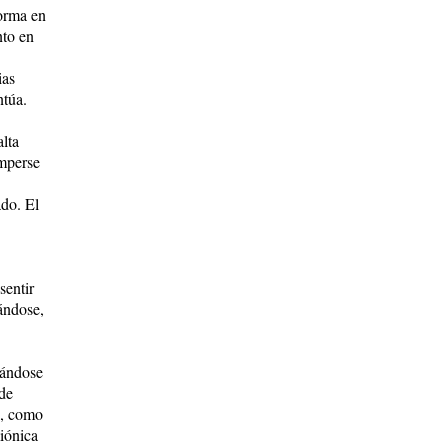
forma en
nto en
ias
ntúa.
alta
omperse
ado. El
sentir
iándose,
rándose
 de
o, como
miónica