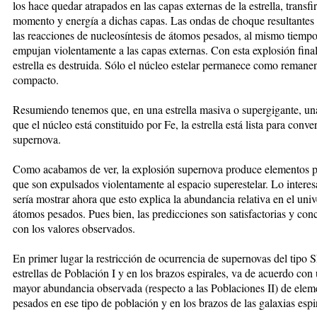
los hace quedar atrapados en las capas externas de la estrella, transfi
momento y energía a dichas capas. Las ondas de choque resultantes
las reacciones de nucleosíntesis de átomos pesados, al mismo tiemp
empujan violentamente a las capas externas. Con esta explosión final
estrella es destruida. Sólo el núcleo estelar permanece como remane
compacto.
Resumiendo tenemos que, en una estrella masiva o supergigante, un
que el núcleo está constituido por Fe, la estrella está lista para conver
supernova.
Como acabamos de ver, la explosión supernova produce elementos 
que son expulsados violentamente al espacio superestelar. Lo interes
sería mostrar ahora que esto explica la abundancia relativa en el univ
átomos pesados. Pues bien, las predicciones son satisfactorias y co
con los valores observados.
En primer lugar la restricción de ocurrencia de supernovas del tipo 
estrellas de Población I y en los brazos espirales, va de acuerdo con
mayor abundancia observada (respecto a las Poblaciones II) de elem
pesados en ese tipo de población y en los brazos de las galaxias espi