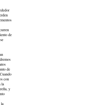
rededor
ierden
lementos
curren
iento de
 se
ían
ndremos
atos
unto de
. Cuando
mos con
 la
rella, y
ento
u
 la