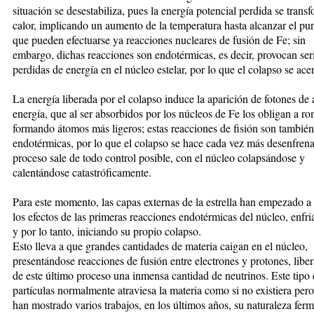
situación se desestabiliza, pues la energía potencial perdida se trans
calor, implicando un aumento de la temperatura hasta alcanzar el pu
que pueden efectuarse ya reacciones nucleares de fusión de Fe; sin
embargo, dichas reacciones son endotérmicas, es decir, provocan ser
perdidas de energía en el núcleo estelar, por lo que el colapso se ace
La energía liberada por el colapso induce la aparición de fotones de 
energía, que al ser absorbidos por los núcleos de Fe los obligan a r
formando átomos más ligeros; estas reacciones de fisión son también
endotérmicas, por lo que el colapso se hace cada vez más desenfren
proceso sale de todo control posible, con el núcleo colapsándose y
calentándose catastróficamente.
Para este momento, las capas externas de la estrella han empezado a 
los efectos de las primeras reacciones endotérmicas del núcleo, enfr
y por lo tanto, iniciando su propio colapso.
Esto lleva a que grandes cantidades de materia caigan en el núcleo,
presentándose reacciones de fusión entre electrones y protones, libe
de este último proceso una inmensa cantidad de neutrinos. Este tipo
partículas normalmente atraviesa la materia como si no existiera per
han mostrado varios trabajos, en los últimos años, su naturaleza fer