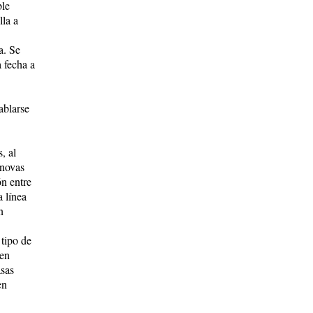
ble
lla a
a. Se
a fecha a
ablarse
, al
rnovas
ón entre
 línea
n
tipo de
cen
asas
en