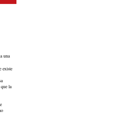
 a una
 existe
sa
 que la
ue
ho