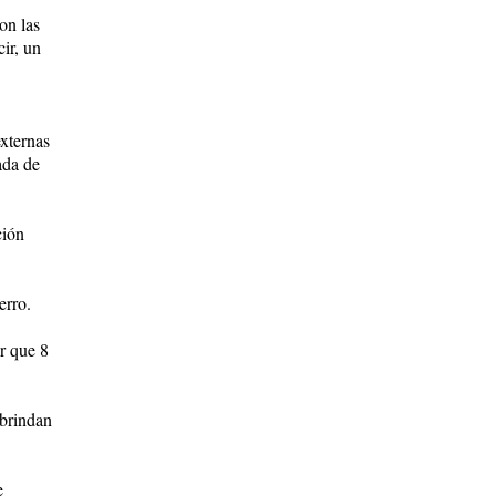
on las
ir, un
xternas
ada de
ción
erro.
r que 8
 brindan
e