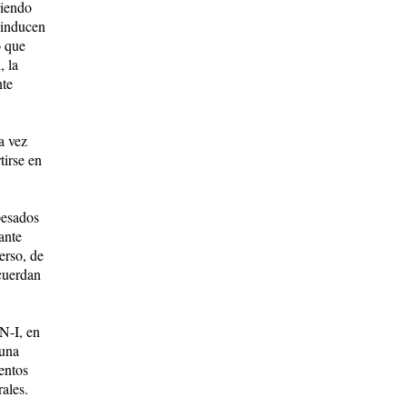
riendo
 inducen
o que
, la
nte
a vez
tirse en
pesados
ante
erso, de
ncuerdan
SN-I, en
 una
entos
rales.