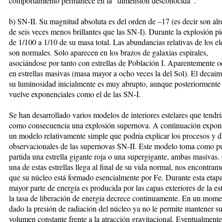
comportamiento permanece en la “dimensión desconocida”.
b) SN-II. Su magnitud absoluta es del orden de –17 (es decir son al
de seis veces menos brillantes que las SN-I). Durante la explosión p
de 1/100 a 1/10 de su masa total. Las abundancias relativas de los e
son normales. Solo aparecen en los brazos de galaxias espirales,
asociándose por tanto con estrellas de Población I. Aparentemente o
en estrellas masivas (masa mayor a ocho veces la del Sol). El decaim
su luminosidad inicialmente es muy abrupto, aunque posteriormente
vuelve exponenciales como el de las SN-I.
Se han desarrollado varios modelos de interiores estelares que tendr
como consecuencia una explosión supernova. A continuación expo
un modelo relativamente simple que podría explicar los procesos y d
observacionales de las supernovas SN-II. Este modelo toma como p
partida una estrella gigante roja o una supergigante, ambas masivas
una de estas estrellas llega al final de su vida normal, nos encontra
que su núcleo está formado esencialmente por Fe. Durante esta etapa
mayor parte de energía es producida por las capas exteriores de la est
la tasa de liberación de energía decrece continuamente. En un mom
dado la presión de radiación del núcleo ya no le permite mantener s
volumen constante frente a la atracción gravitacional. Eventualmente