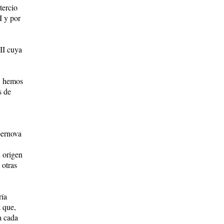
tercio
I y por
II cuya
a, hemos
s de
pernova
n origen
 otras
ría
 que,
a cada