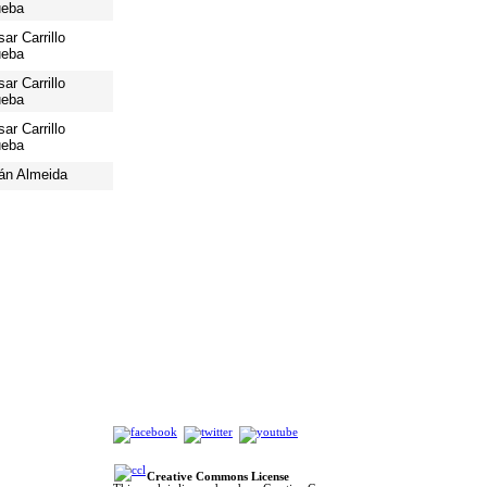
ueba
ar Carrillo
ueba
ar Carrillo
ueba
ar Carrillo
ueba
án Almeida
Creative Commons License