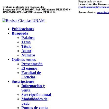
Responsable del sitio
Laura González Guerrer
Trabajo realizado con el apoyo de:
revista.ciencias@ciencia
Programa UNAM-DGAPA-PAPIME número PE103509 y
UNAM-DGAPA-PAPIME
número PE106212
Asesor técnico:
e-marketi
Publicaciones
Búsqueda
Palabra
Tema
Titulo
Autor
Número
Quiénes somos
Presentación
El equipo
Facultad de
Ciencias
Suscripciones
Información y
venta
Suscripción anual
Modalidades de
pago
Puntos de venta