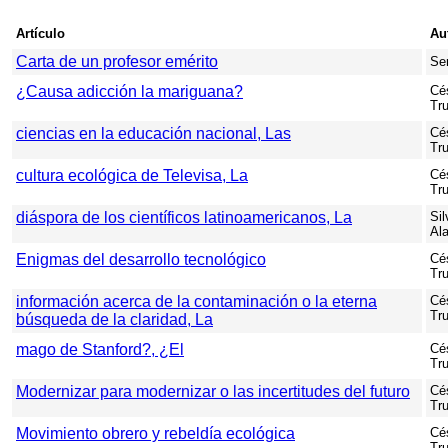
Artículo
Au
Carta de un profesor emérito
Se
¿Causa adicción la mariguana?
Cés
Tr
ciencias en la educación nacional, Las
Cés
Tr
cultura ecológica de Televisa, La
Cés
Tr
diáspora de los científicos latinoamericanos, La
Sil
Ala
Enigmas del desarrollo tecnológico
Cés
Tr
información acerca de la contaminación o la eterna
Cés
Tr
búsqueda de la claridad, La
mago de Stanford?, ¿El
Cés
Tr
Modernizar para modernizar o las incertitudes del futuro
Cés
Tr
Movimiento obrero y rebeldía ecológica
Cés
Tr