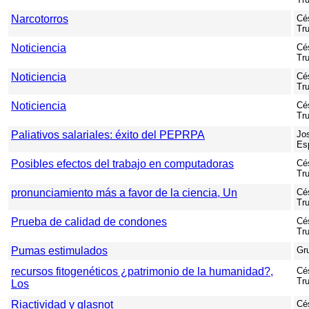
Narcotorros
Cés
Tr
Noticiencia
Cés
Tr
Noticiencia
Cés
Tr
Noticiencia
Cés
Tr
Paliativos salariales: éxito del PEPRPA
Jo
Es
Posibles efectos del trabajo en computadoras
Cés
Tr
pronunciamiento más a favor de la ciencia, Un
Cés
Tr
Prueba de calidad de condones
Cés
Tr
Pumas estimulados
Gr
recursos fitogenéticos ¿patrimonio de la humanidad?,
Cés
Tr
Los
Riactividad y glasnot
Cés