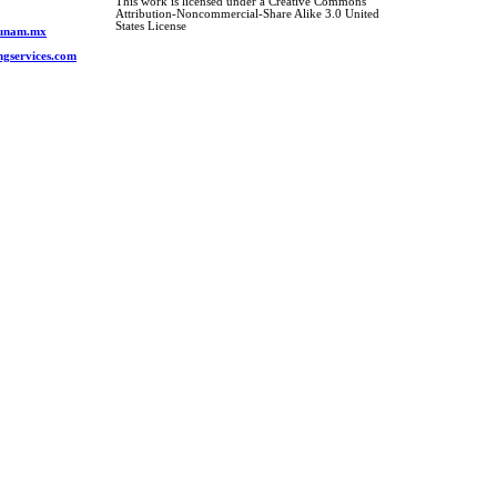
This work is licensed under a Creative Commons
Attribution-Noncommercial-Share Alike 3.0 United
o
States License
s.unam.mx
ngservices.com