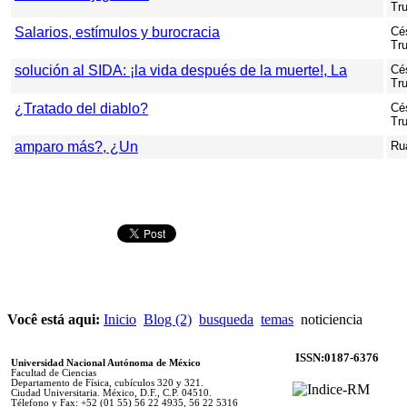
Tr
Salarios, estímulos y burocracia
Cés
Tr
solución al SIDA: ¡la vida después de la muerte!, La
Cés
Tr
¿Tratado del diablo?
Cés
Tr
amparo más?, ¿Un
Ru
Você está aqui:
Inicio
Blog (2)
busqueda
temas
noticiencia
ISSN:0187-6376
Universidad Nacional Autónoma de México
Facultad de Ciencias
Departamento de Física, cubículos 320 y 321.
Ciudad Universitaria. México, D.F., C.P. 04510.
Télefono y Fax: +52 (01 55) 56 22 4935, 56 22 5316