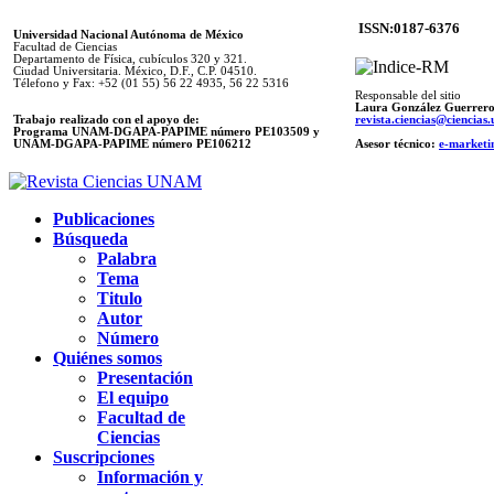
ISSN:0187-6376
Universidad Nacional Autónoma de México
Facultad de Ciencias
Departamento de Física, cubículos 320 y 321.
Ciudad Universitaria. México, D.F., C.P. 04510.
Télefono y Fax: +52 (01 55) 56 22 4935, 56 22 5316
Responsable del sitio
Laura González Guerrer
Trabajo realizado con el apoyo de:
revista.ciencias@ciencia
Programa UNAM-DGAPA-PAPIME número PE103509 y
UNAM-DGAPA-PAPIME
número PE106212
Asesor técnico:
e-marketi
Publicaciones
Búsqueda
Palabra
Tema
Titulo
Autor
Número
Quiénes somos
Presentación
El equipo
Facultad de
Ciencias
Suscripciones
Información y