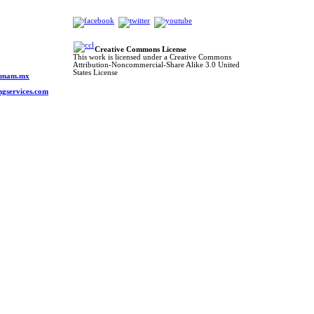
Creative Commons License
This work is licensed under a Creative Commons
Attribution-Noncommercial-Share Alike 3.0 United
o
States License
s.unam.mx
ngservices.com