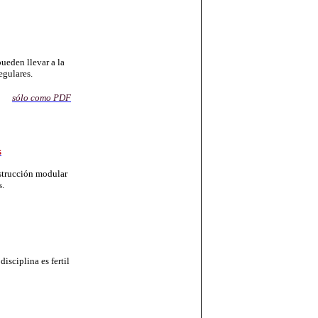
eden llevar a la
egulares.
sólo como PDF
s
strucción modular
s.
isciplina es fertil