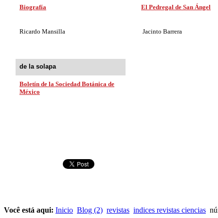
Biografía
El Pedregal de San Ángel
Ricardo Mansilla
Jacinto Barrera
de la solapa
Boletín de la Sociedad Botánica de
México
Você está aqui:
Inicio
Blog (2)
revistas
indices revistas ciencias
núm