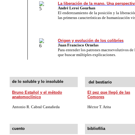
La liberación de la mano. Una perspecti
André Leroi Gourhan
El enderezamiento de la posición y la liberaci
las primeras características de humanización vis
Origen y evolución de los colibríes
Juan Francisco Ornelas
Para entender los patrones macroevolutivos de l
que buscar múltiples explicaciones.
de lo soluble y lo insoluble
del bestiario
Bruno Estañol y el método
El pez que llegó de las
anatomoclínico
Comores
Antonio
R.
Cabral Castañeda
Héctor T. Arita
cuento
bibliofilia