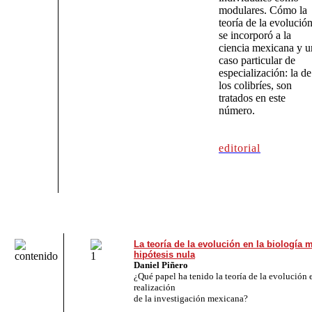
modulares. Cómo la
teoría de la evolució
se incorporó a la
ciencia mexicana y u
caso particular de
especialización: la de
los colibríes, son
tratados en este
número.
editorial
La teoría de la evolución en la biología 
hipótesis nula
Daniel Piñero
¿Qué papel ha tenido la teoría de la evolución 
realización
de la investigación mexicana?