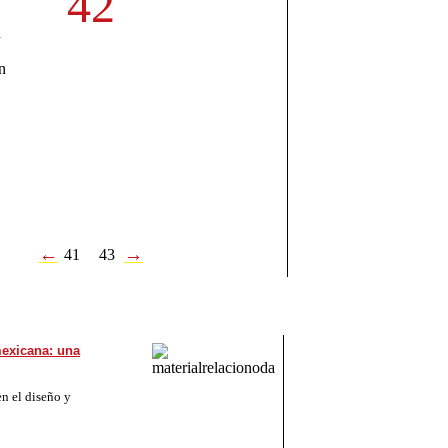
42
n
n
←
→
41
43
mexicana: una
en el diseño y