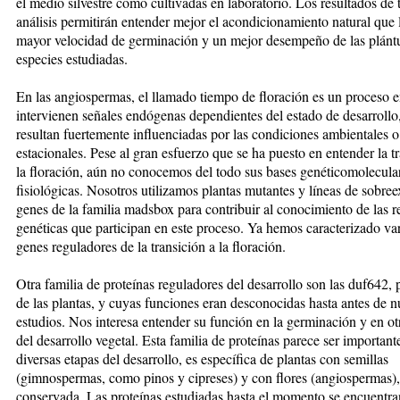
el medio silvestre como cultivadas en laboratorio. Los resultados de 
análisis permitirán entender mejor el acondicionamiento natural que 
mayor velocidad de germinación y un mejor desempeño de las plántu
especies estudiadas.
En las angiospermas, el llamado tiempo de floración es un proceso e
intervienen señales endógenas dependientes del estado de desarrollo
resultan fuertemente influenciadas por las condiciones ambientales o
estacionales. Pese al gran esfuerzo que se ha puesto en entender la t
la floración, aún no conocemos del todo sus bases genéticomolecula
fisiológicas. Nosotros utilizamos plantas mutantes y líneas de sobre
genes de la familia madsbox para contribuir al conocimiento de las r
genéticas que participan en este proceso. Ya hemos caracterizado va
genes reguladores de la transición a la floración.
Otra familia de proteínas reguladores del desarrollo son las duf642, 
de las plantas, y cuyas funciones eran desconocidas hasta antes de n
estudios. Nos interesa entender su función en la germinación y en ot
del desarrollo vegetal. Esta familia de proteínas parece ser important
diversas etapas del desarrollo, es específica de plantas con semillas
(gimnospermas, como pinos y cipreses) y con flores (angiospermas)
conservada. Las proteínas estudiadas hasta el momento se encuentra