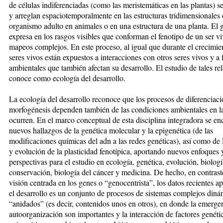
de células indiferenciadas (como las meristemáticas en las plantas) s
y arreglan espaciotemporalmente en las estructuras tridimensionales
organismo adulto en animales o en una estructura de una planta. El 
expresa en los rasgos visibles que conforman el fenotipo de un ser v
mapeos complejos. En este proceso, al igual que durante el crecimien
seres vivos están expuestos a interacciones con otros seres vivos y a 
ambientales que también afectan su desarrollo. El estudio de tales re
conoce como ecología del desarrollo.
La ecología del desarrollo reconoce que los procesos de diferenciaci
morfogénesis dependen también de las condiciones ambientales en la
ocurren. En el marco conceptual de esta disciplina integradora se en
nuevos hallazgos de la genética molecular y la epigenética (de las
modificaciones químicas del adn a las redes genéticas), así como de 
y evolución de la plasticidad fenotípica, aportando nuevos enfoques 
perspectivas para el estudio en ecología, genética, evolución, biologí
conservación, biología del cáncer y medicina. De hecho, en contrast
visión centrada en los genes o “genocentrista”, los datos recientes a
el desarrollo es un conjunto de procesos de sistemas complejos diná
“anidados” (es decir, contenidos unos en otros), en donde la emergen
autoorganización son importantes y la interacción de factores genéti