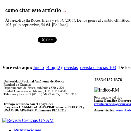
como citar este artículo
→
Álvarez-Buylla Roces, Elena
y
et. al
. (2011). De los genes al cambio climático.
103, julio-septiembre, 54-64. [En línea]
Você está aqui:
Inicio
Blog (2)
revistas
revista ciencias 103
De los 
ISSN:0187-6376
Universidad Nacional Autónoma de México
Facultad de Ciencias
Departamento de Física, cubículos 320 y 321.
Ciudad Universitaria. México, D.F., C.P. 04510.
Télefono y Fax: +52 (01 55) 56 22 4935, 56 22 5316
Responsable del sitio
Laura González Guerrer
Trabajo realizado con el apoyo de:
revista.ciencias@ciencia
Programa UNAM-DGAPA-PAPIME número PE103509 y
UNAM-DGAPA-PAPIME
número PE106212
Asesor técnico:
e-marketi
Publicaciones