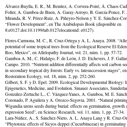
Álvarez-Buylla, E. R., M. Benítez, A. Corvera-Poiré, Á. Chaos Cado
Folter, A. Gamboa de Buen, A. Garay-Arroyo, B. García-Ponce, F. 
Miranda, R. V. Pérez-Ruiz, A. Piñeyro-Nelson y Y. E. Sánchez-Corr
“Flower Development”, en The Arabidopsis Book (disponible en
8:e0127.doi:10.1199/tab.0127elocation
id: e0127).
Flores-Carmona, M. C., R. Cruz-Ortega y A. L. Anaya. 2008. “Alle
potential of some tropical trees from the Ecological Reserve El Ede
Roo, Mexico”, en Allelopathy Journal, vol. 21, núm. 1, pp. 57-72.
Gamboa A. M., C. Hidalgo, F. de León, J. D. Etchevers, J. F. Gallar
Campo. 2010. “Nutrient addition differentially affects soil carbon se
in secondary tropical dry forests: Early vs. latesuccession stages”, en
Restoration Ecology, vol. 18, núm. 2, pp. 252-260.
Gilbert, S. F. y D. Epel. 2009. Ecological Developmental Biology: I
Epigenetics, Medicine, and Evolution. Sinauer Associates, Sunderla
González-Zertuche L., C. Vázquez-Yanes, A. Gamboa, M. E. Sánch
Coronado, P. Aguilera y A. Orozco-Segovia. 2001. “Natural primin
Wigandia urens seeds during burial: effects on germination, growth 
expression Seed”, en Science Research, vol. 11, núm. 1, pp. 27-34.
Lara-Núñez, A., S. Sánchez-Nieto, A. L. Anaya Lang y R. Cruz-Or
“Phytotoxic effects of Sicyos deppei (Cucurbitaceae) in germinating