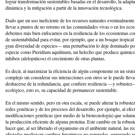
lograr transformación sustentables basadas en el desarrollo, la adapt
dinámica y la mitigación a partir de la innovación tecnológica.
Dado que un uso ineficiente de los recursos naturales eventualment
llevar a puntos de no retorno en las comunidades vivas o en los ecos
debemos más bien enfocarnos en la resiliencia de los ecosistemas co
de sustentabilidad para evitar, por ejemplo, que a un bosque tropic
gran diversidad de especies— una perturbación lo deje dominado po
especie como Pteridium aquilinum, un helecho que produce químic
inhiben (alelopáticos) el crecimiento de otras plantas.
Es decir, al maximizar la eficiencia de algún componente en un sist
complejo sin considerar sus interacciones con otros se le puede lleva
deshacerse de la redundancia, que confiere resiliencia —y robustez
ecológico, esto es, su capacidad de permanecer sustentable.
En el mismo sentido, pero en otra escala, se puede alterar la robustez
redes genéticas y de los procesos del desarrollo, por ejemplo, al efec
modificaciones genéticas (por medio de la biotecnología) que solam
la producción eficiente de alguna proteína. Este cambio en la robus
hacer que, al ser liberado el organismo en el ambiente natural, las re
afectadas produzcan cambios fenotípicos no esperados, generando a