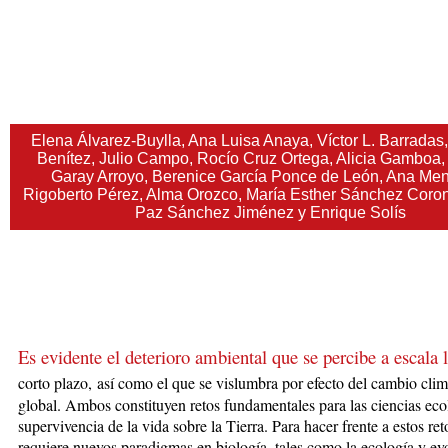
Elena Álvarez-Buylla, Ana Luisa Anaya, Víctor L. Barradas
Benítez, Julio Campo, Rocío Cruz Ortega, Alicia Gamboa,
Garay Arroyo, Berenice García Ponce de León, Ana Me
Rigoberto Pérez, Alma Orozco, María Esther Sánchez Coro
Paz Sánchez Jiménez y Enrique Solís
Es evidente el deterioro ambiental que se percibe a escala l
corto plazo
,
así como el que se vislumbra por efecto del cambio clim
global. Ambos constituyen retos fundamentales para las ciencias eco
supervivencia de la vida sobre la Tierra. Para hacer frente a estos ret
requiere nuevos paradigmas en biología, tales como la ecología y ev