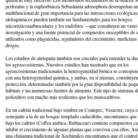
perforatus y la euphorbiácea Sebastiania adenophora desempeñan u
multifuncional de gran importancia para las interacciones ecológicas
aleloquímicos pueden también ser fundamentales para los hongos
micorrízicoaarbusculares y los endófitos —que constituyen un vast
investigación y una fuente potencial de compuestos susceptibles de s
utilizados como plaguicidas, reguladores del crecimiento, medicinas 
drogas.
Los estudios de alelopatía también son cruciales para entender la di
los agroecosistemas. Nuestros estudios han mostrado que en los
agroecosistemas tradicionales la heterogeneidad biótica se correspon
con una heterogeneidad química, y ambas, en sí mismas, constituye
protección, determinadas también por la gran disponibilidad de peq
hábitats y las numerosas fuentes de alimento. Este tipo de sistemas d
policultivo son mucho más resilientes que los monocultivos.
En un cafetal tradicional bajo sombra en Coatepec, Veracruz, cuya e
semejante a la de un bosque templado caducifolio, encontramos que 
bajo los cafetos (Coffea arabica, Rubiaceae) contiene compuestos c
inhibir el crecimiento de algunas plantas que conviven con ellos. A
una chinampa tradicional de Xochimilco encontramos que el control 