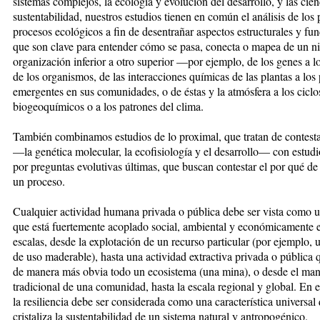
sistemas complejos, la ecología y evolución del desarrollo, y las cien
sustentabilidad, nuestros estudios tienen en común el análisis de los 
procesos ecológicos a fin de desentrañar aspectos estructurales y fu
que son clave para entender cómo se pasa, conecta o mapea de un ni
organización inferior a otro superior —por ejemplo, de los genes a l
de los organismos, de las interacciones químicas de las plantas a los
emergentes en sus comunidades, o de éstas y la atmósfera a los ciclo
biogeoquímicos o a los patrones del clima.
También combinamos estudios de lo proximal, que tratan de contest
—la genética molecular, la ecofisiología y el desarrollo— con estud
por preguntas evolutivas últimas, que buscan contestar el por qué de
un proceso.
Cualquier actividad humana privada o pública debe ser vista como u
que está fuertemente acoplado social, ambiental y económicamente e
escalas, desde la explotación de un recurso particular (por ejemplo, 
de uso maderable), hasta una actividad extractiva privada o pública
de manera más obvia todo un ecosistema (una mina), o desde el ma
tradicional de una comunidad, hasta la escala regional y global. En e
la resiliencia debe ser considerada como una característica universal
cristaliza la sustentabilidad de un sistema natural y antropogénico.