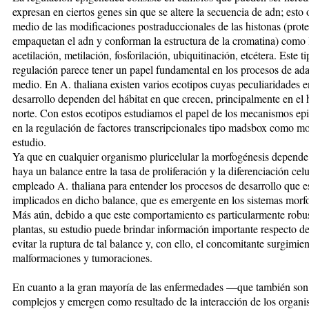
expresan en ciertos genes sin que se altere la secuencia de adn; esto 
medio de las modificaciones postraduccionales de las histonas (prot
empaquetan el adn y conforman la estructura de la cromatina) como 
acetilación, metilación, fosforilación, ubiquitinación, etcétera. Este t
regulación parece tener un papel fundamental en los procesos de ada
medio. En A. thaliana existen varios ecotipos cuyas peculiaridades e
desarrollo dependen del hábitat en que crecen, principalmente en el 
norte. Con estos ecotipos estudiamos el papel de los mecanismos ep
en la regulación de factores transcripcionales tipo madsbox como m
estudio.
Ya que en cualquier organismo pluricelular la morfogénesis depende
haya un balance entre la tasa de proliferación y la diferenciación cel
empleado A. thaliana para entender los procesos de desarrollo que e
implicados en dicho balance, que es emergente en los sistemas morf
Más aún, debido a que este comportamiento es particularmente robus
plantas, su estudio puede brindar información importante respecto 
evitar la ruptura de tal balance y, con ello, el concomitante surgimie
malformaciones y tumoraciones.
En cuanto a la gran mayoría de las enfermedades —que también son
complejos y emergen como resultado de la interacción de los organi