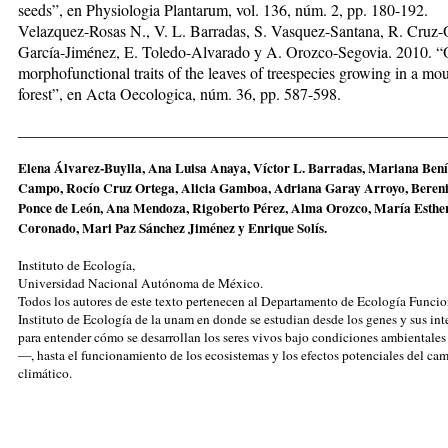
seeds”, en Physiologia Plantarum, vol. 136, núm. 2, pp. 180-192.
Velazquez-Rosas N., V. L. Barradas, S. Vasquez-Santana, R. Cruz-O
García-Jiménez, E. Toledo-Alvarado y A. Orozco-Segovia. 2010. “
morphofunctional traits of the leaves of treespecies growing in a mo
forest”, en Acta Oecologica, núm. 36, pp. 587-598.
_____________________________________________________
Elena Álvarez-Buylla, Ana Luisa Anaya, Víctor L. Barradas, Mariana Benít
Campo, Rocío Cruz Ortega, Alicia Gamboa, Adriana Garay Arroyo, Bereni
Ponce de León, Ana Mendoza, Rigoberto Pérez, Alma Orozco, María Esthe
Coronado, Mari Paz Sánchez Jiménez y Enrique Solís.
Instituto de Ecología,
Universidad Nacional Autónoma de México.
Todos los autores de este texto pertenecen al Departamento de Ecología Funcio
Instituto de Ecología de la unam en donde se estudian desde los genes y sus in
para entender cómo se desarrollan los seres vivos bajo condiciones ambientales
—, hasta el funcionamiento de los ecosistemas y los efectos potenciales del ca
climático.