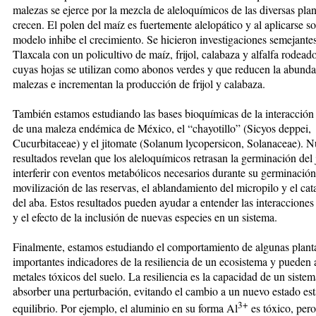
malezas se ejerce por la mezcla de aleloquímicos de las diversas plan
crecen. El polen del maíz es fuertemente alelopático y al aplicarse s
modelo inhibe el crecimiento. Se hicieron investigaciones semejante
Tlaxcala con un policultivo de maíz, frijol, calabaza y alfalfa rodead
cuyas hojas se utilizan como abonos verdes y que reducen la abunda
malezas e incrementan la producción de frijol y calabaza.
También estamos estudiando las bases bioquímicas de la interacción 
de una maleza endémica de México, el “chayotillo” (Sicyos deppei,
Cucurbitaceae) y el jitomate (Solanum lycopersicon, Solanaceae). N
resultados revelan que los aleloquímicos retrasan la germinación del 
interferir con eventos metabólicos necesarios durante su germinació
movilización de las reservas, el ablandamiento del micropilo y el ca
del aba. Estos resultados pueden ayudar a entender las interacciones
y el efecto de la inclusión de nuevas especies en un sistema.
Finalmente, estamos estudiando el comportamiento de algunas plant
importantes indicadores de la resiliencia de un ecosistema y pueden
metales tóxicos del suelo. La resiliencia es la capacidad de un siste
absorber una perturbación, evitando el cambio a un nuevo estado est
3+
equilibrio. Por ejemplo, el aluminio en su forma Al
es tóxico, pero