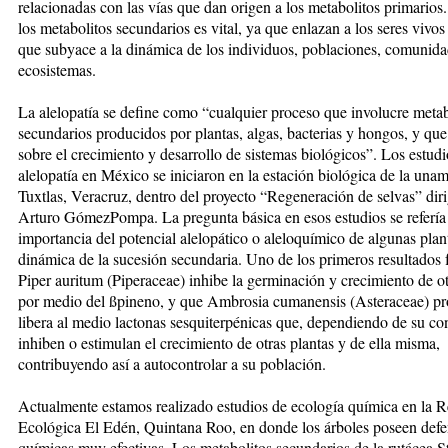
relacionadas con las vías que dan origen a los metabolitos primarios.
los metabolitos secundarios es vital, ya que enlazan a los seres vivos
que subyace a la dinámica de los individuos, poblaciones, comunida
ecosistemas.
La alelopatía se define como “cualquier proceso que involucre metab
secundarios producidos por plantas, algas, bacterias y hongos, y que
sobre el crecimiento y desarrollo de sistemas biológicos”. Los estudi
alelopatía en México se iniciaron en la estación biológica de la unam
Tuxtlas, Veracruz, dentro del proyecto “Regeneración de selvas” dir
Arturo GómezPompa. La pregunta básica en esos estudios se refería 
importancia del potencial alelopático o aleloquímico de algunas plan
dinámica de la sucesión secundaria. Uno de los primeros resultados 
Piper auritum (Piperaceae) inhibe la germinación y crecimiento de ot
por medio del ßpineno, y que Ambrosia cumanensis (Asteraceae) p
libera al medio lactonas sesquiterpénicas que, dependiendo de su co
inhiben o estimulan el crecimiento de otras plantas y de ella misma,
contribuyendo así a autocontrolar a su población.
Actualmente estamos realizado estudios de ecología química en la R
Ecológica El Edén, Quintana Roo, en donde los árboles poseen defe
químicas muy efectivas. Los metabolitos secundarios de la rutácea S