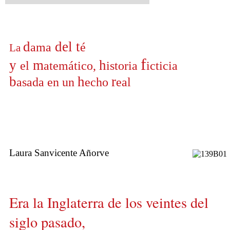
d
del t
ama
é
La
f
y
m
h
el
atemático
,
istoria
icticia
b
h
r
asada en un
echo
eal
Laura Sanvicente Añorve
Era la Inglaterra de los veintes del
siglo pasado,