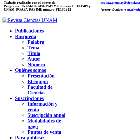
Trabajo realizado con el apoyo de:
revista.ciencias@ciencia
Programa UNAM-DGAPA-PAPIME número PE103509 y
UNAM-DGAPA-PAPIME
número PE106212
Asesor técnico:
e-marketi
Publicaciones
Búsqueda
Palabra
Tema
Titulo
Autor
Número
Quiénes somos
Presentación
El equipo
Facultad de
Ciencias
Suscripciones
Información y
venta
Suscripción anual
Modalidades de
pago
Puntos de venta
Para publicar