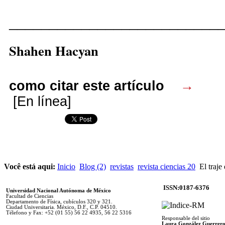
__________________________
Shahen Hacyan
como citar este artículo
→
[En línea]
Você está aqui:
Inicio
Blog (2)
revistas
revista ciencias 20
El traje 
ISSN:0187-6376
Universidad Nacional Autónoma de México
Facultad de Ciencias
Departamento de Física, cubículos 320 y 321.
Ciudad Universitaria. México, D.F., C.P. 04510.
Télefono y Fax: +52 (01 55) 56 22 4935, 56 22 5316
Responsable del sitio
Laura González Guerrer