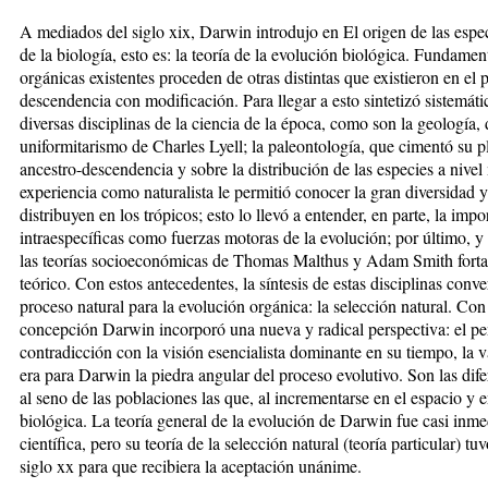
A mediados del siglo xix, Darwin introdujo en El origen de las espe
de la biología, esto es: la teoría de la evolución biológica. Fundam
orgánicas existentes proceden de otras distintas que existieron en e
descendencia con modificación. Para llegar a esto sintetizó sistemá
diversas disciplinas de la ciencia de la época, como son la geología,
uniformitarismo de Charles Lyell; la paleontología, que cimentó su p
ancestro-descendencia y sobre la distribución de las especies a nive
experiencia como naturalista le permitió conocer la gran diversidad
distribuyen en los trópicos; esto lo llevó a entender, en parte, la impo
intraespecíficas como fuerzas motoras de la evolución; por último, y
las teorías socioeconómicas de Thomas Malthus y Adam Smith forta
teórico. Con estos antecedentes, la síntesis de estas disciplinas con
proceso natural para la evolución orgánica: la selección natural. Con
concepción Darwin incorporó una nueva y radical perspectiva: el p
contradicción con la visión esencialista dominante en su tiempo, la var
era para Darwin la piedra angular del proceso evolutivo. Son las dife
al seno de las poblaciones las que, al incrementarse en el espacio y e
biológica. La teoría general de la evolución de Darwin fue casi in
científica, pero su teoría de la selección natural (teoría particular) tu
siglo xx para que recibiera la aceptación unánime.