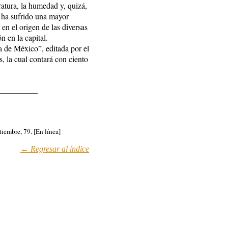
ratura, la humedad y, quizá,
e ha sufrido una mayor
 en el origen de las diversas
n en la capital.
a de México”, editada por el
s, la cual contará con ciento
__________
tiembre, 79. [En línea]
← Regresar al índic
e