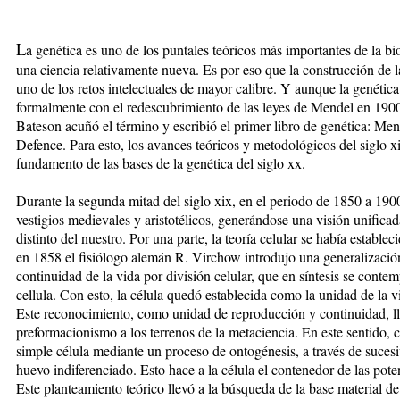
L
a genética es uno de los puntales teóricos más importantes de la 
una ciencia relativamente nueva. Es por eso que la construcción de la
uno de los retos intelectuales de mayor calibre. Y aunque la genética 
formalmente con el redescubrimiento de las leyes de Mendel en 1900
Bateson acuñó el término y escribió el primer libro de genética: Men
Defence. Para esto, los avances teóricos y metodológicos del siglo x
fundamento de las bases de la genética del siglo xx.
Durante la segunda mitad del siglo xix, en el periodo de 1850 a 1900
vestigios medievales y aristotélicos, generándose una visión unific
distinto del nuestro. Por una parte, la teoría celular se había establec
en 1858 el fisiólogo alemán R. Virchow introdujo una generalización 
continuidad de la vida por división celular, que en síntesis se contem
cellula. Con esto, la célula quedó establecida como la unidad de la 
Este reconocimiento, como unidad de reproducción y continuidad, ll
preformacionismo a los terrenos de la metaciencia. En este sentido, 
simple célula mediante un proceso de ontogénesis, a través de suces
huevo indiferenciado. Esto hace a la célula el contenedor de las pot
Este planteamiento teórico llevó a la búsqueda de la base material de