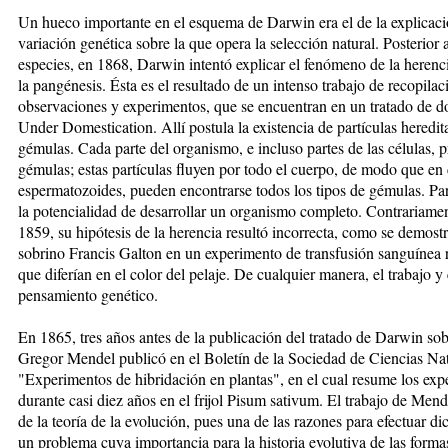
Un hueco importante en el esquema de Darwin era el de la explicaci
variación genética sobre la que opera la selección natural. Posterior 
especies, en 1868, Darwin intentó explicar el fenómeno de la herencia
la pangénesis. Ésta es el resultado de un intenso trabajo de recopila
observaciones y experimentos, que se encuentran en un tratado de 
Under Domestication. Allí postula la existencia de partículas heredi
gémulas. Cada parte del organismo, e incluso partes de las células, 
gémulas; estas partículas fluyen por todo el cuerpo, de modo que en
espermatozoides, pueden encontrarse todos los tipos de gémulas. Para
la potencialidad de desarrollar un organismo completo. Contrariament
1859, su hipótesis de la herencia resultó incorrecta, como se demostr
sobrino Francis Galton en un experimento de transfusión sanguínea r
que diferían en el color del pelaje. De cualquier manera, el trabajo
pensamiento genético.
En 1865, tres años antes de la publicación del tratado de Darwin sob
Gregor Mendel publicó en el Boletín de la Sociedad de Ciencias Nat
"Experimentos de hibridación en plantas", en el cual resume los exp
durante casi diez años en el frijol Pisum sativum. El trabajo de Me
de la teoría de la evolución, pues una de las razones para efectuar di
un problema cuya importancia para la historia evolutiva de las form