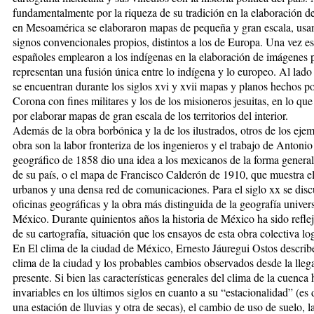
fundamentalmente por la riqueza de su tradición en la elaboración d
en Mesoamérica se elaboraron mapas de pequeña y gran escala, usand
signos convencionales propios, distintos a los de Europa. Una vez e
españoles emplearon a los indígenas en la elaboración de imágenes pa
representan una fusión única entre lo indígena y lo europeo. Al lado
se encuentran durante los siglos xvi y xvii mapas y planos hechos po
Corona con fines militares y los de los misioneros jesuitas, en lo que
por elaborar mapas de gran escala de los territorios del interior.
Además de la obra borbónica y la de los ilustrados, otros de los eje
obra son la labor fronteriza de los ingenieros y el trabajo de Anton
geográfico de 1858 dio una idea a los mexicanos de la forma genera
de su país, o el mapa de Francisco Calderón de 1910, que muestra el
urbanos y una densa red de comunicaciones. Para el siglo xx se disc
oficinas geográficas y la obra más distinguida de la geografía univers
México. Durante quinientos años la historia de México ha sido reflej
de su cartografía, situación que los ensayos de esta obra colectiva lo
En El clima de la ciudad de México, Ernesto Jáuregui Ostos describe
clima de la ciudad y los probables cambios observados desde la llega
presente. Si bien las características generales del clima de la cuenc
invariables en los últimos siglos en cuanto a su “estacionalidad” (es
una estación de lluvias y otra de secas), el cambio de uso de suelo, l