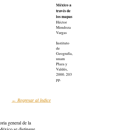
México a
través de
los mapas
Héctor
Mendoza
Vargas
Instituto
de
Geografía,
unam
Plaza y
Valdés,
2000. 203
pp.
← Regresar al índic
e
oria general de la
 México se distingue