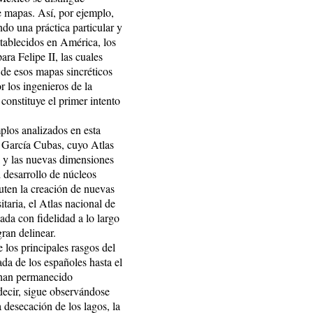
e mapas. Así, por ejemplo,
o una práctica particular y
stablecidos en América, los
ra Felipe II, las cuales
 de esos mapas sincréticos
r los ingenieros de la
 constituye el primer intento
mplos analizados en esta
io García Cubas, cuyo Atlas
l y las nuevas dimensiones
 desarrollo de núcleos
uten la creación de nuevas
itaria, el Atlas nacional de
ada con fidelidad a lo largo
gran delinear.
 los principales rasgos del
da de los españoles hasta el
a han permanecido
 decir, sigue observándose
a desecación de los lagos, la