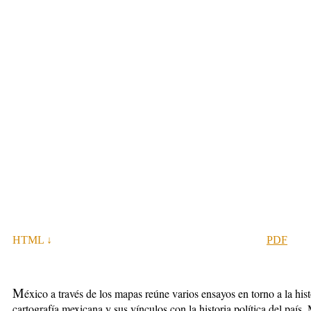
HTML ↓
PDF
M
éxico a través de los mapas reúne varios ensayos en torno a la hist
cartografía mexicana y sus vínculos con la historia política del país.