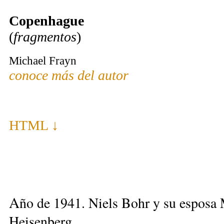
Copenhague
(
fragmentos
)
Michael Frayn
conoce más del autor
HT
ML ↓
A
ño de 1941. Niels Bohr y su esposa 
Heisenberg.