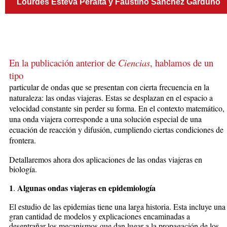
Lourdes Esteva Peralta y Faustino Sánchez Garduño
En la publicación anterior de
Ciencias
, hablamos de un
tipo
particular de ondas que se presentan con cierta frecuencia en la
naturaleza: las ondas viajeras. Estas se desplazan en el espacio a
velocidad constante sin perder su forma. En el contexto matemático,
una onda viajera corresponde a una solución especial de una
ecuación de reacción y difusión, cumpliendo ciertas condiciones de
frontera.
Detallaremos ahora dos aplicaciones de las ondas viajeras en
biología.
1
Algunas ondas viajeras en epidemiología
.
El estudio de las epidemias tiene una larga historia. Esta incluye una
gran cantidad de modelos y explicaciones encaminadas a
desentrañar los mecanismos que dan lugar a la propagación de los