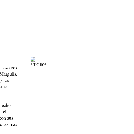
s Lovelock
Margulis,
y los
ismo
 hecho
l el
con sus
de las más