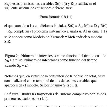
Bajo estas premisas, las variables S(t), I(t) y R(t) satisfacen el
siguiente sistema de ecuaciones diferenciales:
Entra fórmula 03(1.1)
el que, aunado a las condiciones iniciales, S(0) = S
, I(0) = I0 y R(0
0
= R
, completan el problema matemático a analizar. Al sistema (1.1)
0
se le conoce como Modelo de Kermack y McKendrick o modelo
SIR.
Figura 2a. Número de infecciosos como función del tiempo cuando
S
> a/r. 2b. Número de infecciosos como función del tiempo
0
cuando S
= a/r.
0
Notamos que, en virtud de la constancia de la población total, basta
con analizar el curso temporal de dos de las tres variables que
aparecen en el modelo. Seleccionamos S(t) e I(t).
La figura 1 ilustra las trayectorias del sistema compuesto por las dos
primeras ecuaciones de (1.1).