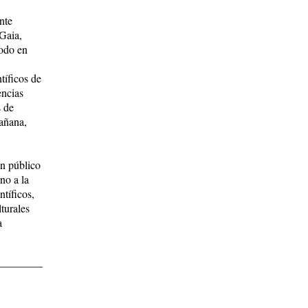
nte
 Gaia,
modo en
tíficos de
encias
s de
añana,
un público
no a la
ntíficos,
lturales
a
________