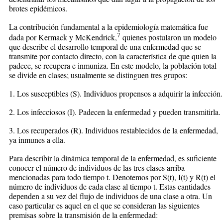
brotes epidémicos.
La contribución fundamental a la epidemiología matemática fue
7
dada por Kermack y McKendrick,
quienes postularon un modelo
que describe el desarrollo temporal de una enfermedad que se
transmite por contacto directo, con la característica de que quien la
padece, se recupera e inmuniza. En este modelo, la población total
se divide en clases; usualmente se distinguen tres grupos:
1. Los susceptibles (S). Individuos propensos a adquirir la infección.
2. Los infecciosos (I). Padecen la enfermedad y pueden transmitirla.
3. Los recuperados (R). Individuos restablecidos de la enfermedad,
ya inmunes a ella.
Para describir la dinámica temporal de la enfermedad, es suficiente
conocer el número de individuos de las tres clases arriba
mencionadas para todo tiempo t. Denotemos por S(t), I(t) y R(t) el
número de individuos de cada clase al tiempo t. Estas cantidades
dependen a su vez del flujo de individuos de una clase a otra. Un
caso particular es aquel en el que se consideran las siguientes
premisas sobre la transmisión de la enfermedad: