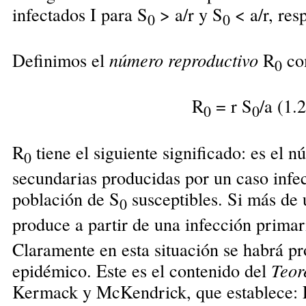
infectados I para S
> a/r y S
< a/r, res
0
0
Definimos el
número reproductivo
R
com
0
R
= r S
/a (1.2
0
0
R
tiene el siguiente significado: es el 
0
secundarias producidas por un caso infe
población de S
susceptibles. Si más de 
0
produce a partir de una infección primar
Claramente en esta situación se habrá p
epidémico. Este es el contenido del
Teor
Kermack y McKendrick, que establece: 