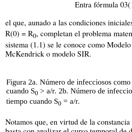
Entra fórmula 03(
el que, aunado a las condiciones iniciale
R(0) = R
, completan el problema matem
0
sistema (1.1) se le conoce como Model
McKendrick o modelo SIR.
Figura 2a. Número de infecciosos como 
cuando S
> a/r. 2b. Número de infecci
0
tiempo cuando S
= a/r.
0
Notamos que, en virtud de la constancia 
basta con analizar el curso temporal de d