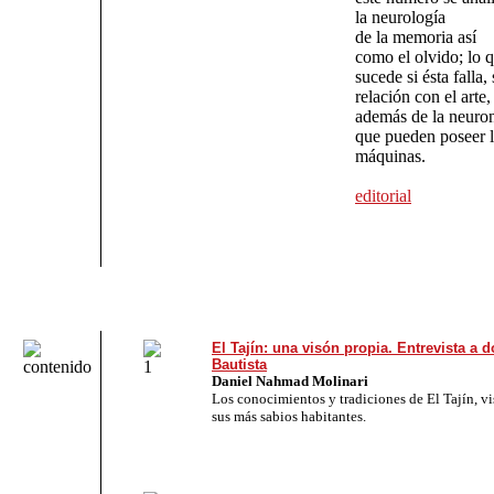
la neurología
de la memoria así
como el olvido; lo 
sucede si ésta falla,
relación con el arte,
además de la neuro
que pueden poseer l
máquinas.
editorial
El Tajín: una visón propia. Entrevista a 
Bautista
Daniel Nahmad Molinari
Los conocimientos y tradiciones de El Tajín, vi
sus más sabios habitantes.