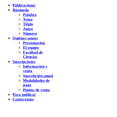
Publicaciones
Búsqueda
Palabra
Tema
Titulo
Autor
Número
Quiénes somos
Presentación
El equipo
Facultad de
Ciencias
Suscripciones
Información y
venta
Suscripción anual
Modalidades de
pago
Puntos de venta
Para publicar
Contáctanos