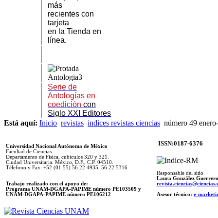
más
recientes
con
tarjeta
en la Tienda en
línea.
Serie de
Antologías en
coedición
con
Siglo XXI Editores
Está aquí:
Inicio
revistas
indices revistas ciencias
número 49 enero
ISSN:0187-6376
Universidad Nacional Autónoma de México
Facultad de Ciencias
Departamento de Física, cubículos 320 y 321.
Ciudad Universitaria. México, D.F., C.P. 04510.
Télefono y Fax: +52 (01 55) 56 22 4935, 56 22 5316
Responsable del sitio
Laura González Guerrer
Trabajo realizado con el apoyo de:
revista.ciencias@ciencia
Programa UNAM-DGAPA-PAPIME número PE103509 y
UNAM-DGAPA-PAPIME
número PE106212
Asesor técnico:
e-marketi