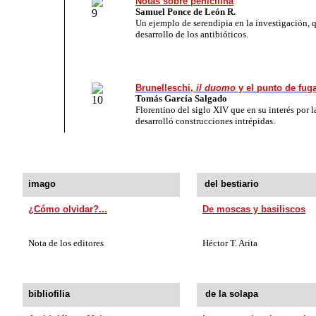
Notas sobre penicilina
Samuel Ponce de León R.
Un ejemplo de serendipia en la investigación, q
desarrollo de los antibióticos.
Brunelleschi,
il duomo
y el punto de fug
Tomás García Salgado
Florentino del siglo XIV que en su interés por l
desarrolló construcciones intrépidas.
imago
del bestiario
¿Cómo olvidar?...
De moscas y basiliscos
Nota de los editores
Héctor T. Arita
bibliofilia
de la solapa