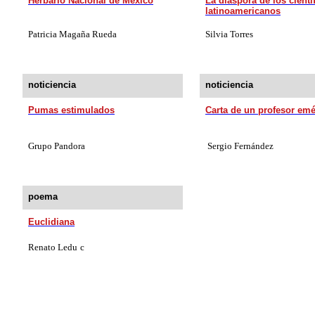
Herbario Nacional de México
La diáspora de los cientí
latinoamericanos
Patricia Magaña Rueda
Silvia Torres
noticiencia
noticiencia
Pumas estimulados
Carta de un profesor emé
Grupo Pandora
Sergio Fernández
poema
Euclidiana
Renato Ledu
c