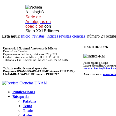
Serie de
Antologías en
coedición
con
Siglo XXI Editores
Está aquí:
Inicio
revistas
indices revistas ciencias
número 24 octub
ISSN:0187-6376
Universidad Nacional Autónoma de México
Facultad de Ciencias
Departamento de Física, cubículos 320 y 321.
Ciudad Universitaria. México, D.F., C.P. 04510.
Télefono y Fax: +52 (01 55) 56 22 4935, 56 22 5316
Responsable del sitio
Laura González Guerrer
Trabajo realizado con el apoyo de:
revista.ciencias@ciencia
Programa UNAM-DGAPA-PAPIME número PE103509 y
UNAM-DGAPA-PAPIME
número PE106212
Asesor técnico:
e-marketi
Publicaciones
Búsqueda
Palabra
Tema
Titulo
Autor