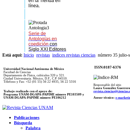
en la Tienda en
línea.
Serie de
Antologías en
coedición
con
Siglo XXI Editores
Está aquí:
Inicio
revistas
indices revistas ciencias
número 35 julio-
ISSN:0187-6376
Universidad Nacional Autónoma de México
Facultad de Ciencias
Departamento de Física, cubículos 320 y 321.
Ciudad Universitaria. México, D.F., C.P. 04510.
Télefono y Fax: +52 (01 55) 56 22 4935, 56 22 5316
Responsable del sitio
Laura González Guerrer
Trabajo realizado con el apoyo de:
revista.ciencias@ciencia
Programa UNAM-DGAPA-PAPIME número PE103509 y
UNAM-DGAPA-PAPIME
número PE106212
Asesor técnico:
e-marketi
Publicaciones
Búsqueda
Palabra