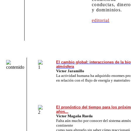
conductas, dinero
y domininios.
editorial
El cambio global: interacciones de la biot
atmósfera
Víctor Jaramillo
La actividad humana ha adquirido enormes pro
en relación con el flujo de energía y materiales 
El pronóstico del tiempo para los próxi
años...
Víctor Magaña Rueda
Falta aún mucho por conocer del sistema atmós
continente
como para alterarlo sin saber cómo reaccionará.