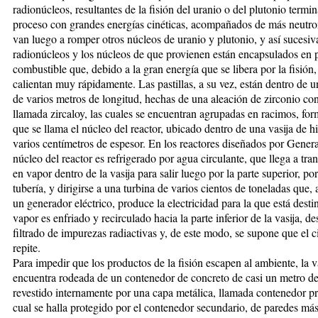
radionúcleos, resultantes de la fisión del uranio o del plutonio termin
proceso con grandes energías cinéticas, acompañados de más neutro
van luego a romper otros núcleos de uranio y plutonio, y así sucesi
radionúcleos y los núcleos de que provienen están encapsulados en p
combustible que, debido a la gran energía que se libera por la fisión,
calientan muy rápidamente. Las pastillas, a su vez, están dentro de un
de varios metros de longitud, hechas de una aleación de zirconio co
llamada zircaloy, las cuales se encuentran agrupadas en racimos, fo
que se llama el núcleo del reactor, ubicado dentro de una vasija de h
varios centímetros de espesor. En los reactores diseñados por General
núcleo del reactor es refrigerado por agua circulante, que llega a tra
en vapor dentro de la vasija para salir luego por la parte superior, po
tubería, y dirigirse a una turbina de varios cientos de toneladas que,
un generador eléctrico, produce la electricidad para la que está desti
vapor es enfriado y recirculado hacia la parte inferior de la vasija, d
filtrado de impurezas radiactivas y, de este modo, se supone que el c
repite.
Para impedir que los productos de la fisión escapen al ambiente, la va
encuentra rodeada de un contenedor de concreto de casi un metro de
revestido internamente por una capa metálica, llamada contenedor pr
cual se halla protegido por el contenedor secundario, de paredes má