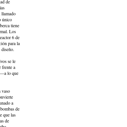
dad de
ías
l llamado
o único
berca tiene
rmal. Los
reactor 6 de
ión para la
 diseño.
vos se le
 frente a
o —a lo que
n vaso
onvierte
aunado a
as bombas de
e que las
ras de
riba