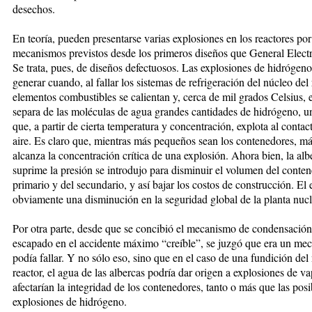
desechos.
En teoría, pueden presentarse varias explosiones en los reactores por
mecanismos previstos desde los primeros diseños que General Electr
Se trata, pues, de diseños defectuosos. Las explosiones de hidrógen
generar cuando, al fallar los sistemas de refrigeración del núcleo del 
elementos combustibles se calientan y, cerca de mil grados Celsius, e
separa de las moléculas de agua grandes cantidades de hidrógeno, u
que, a partir de cierta temperatura y concentración, explota al contac
aire. Es claro que, mientras más pequeños sean los contenedores, má
alcanza la concentración crítica de una explosión. Ahora bien, la al
suprime la presión se introdujo para disminuir el volumen del conte
primario y del secundario, y así bajar los costos de construcción. El 
obviamente una disminución en la seguridad global de la planta nucl
Por otra parte, desde que se concibió el mecanismo de condensación
escapado en el accidente máximo “creíble”, se juzgó que era un me
podía fallar. Y no sólo eso, sino que en el caso de una fundición del
reactor, el agua de las albercas podría dar origen a explosiones de va
afectarían la integridad de los contenedores, tanto o más que las posi
explosiones de hidrógeno.