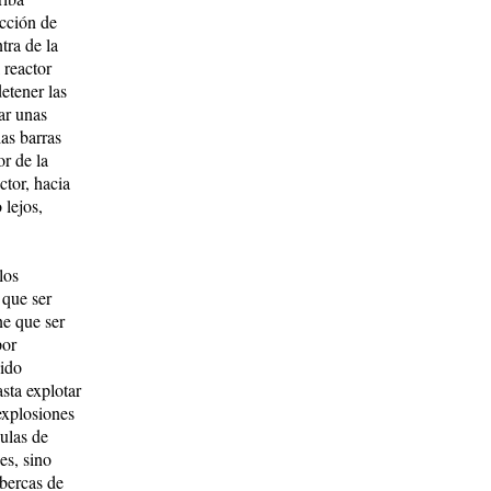
acción de
tra de la
 reactor
etener las
ar unas
as barras
or de la
actor, hacia
 lejos,
los
 que ser
ne que ser
por
nido
sta explotar
explosiones
culas de
es, sino
lbercas de