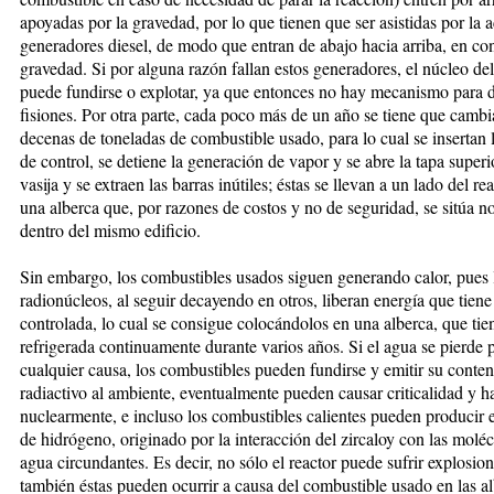
apoyadas por la gravedad, por lo que tienen que ser asistidas por la 
generadores diesel, de modo que entran de abajo hacia arriba, en con
gravedad. Si por alguna razón fallan estos generadores, el núcleo del
puede fundirse o explotar, ya que entonces no hay mecanismo para d
fisiones. Por otra parte, cada poco más de un año se tiene que cambi
decenas de toneladas de combustible usado, para lo cual se insertan l
de control, se detiene la generación de vapor y se abre la tapa superi
vasija y se extraen las barras inútiles; éstas se llevan a un lado del re
una alberca que, por razones de costos y no de seguridad, se sitúa no
dentro del mismo edificio.
Sin embargo, los combustibles usados siguen generando calor, pues 
radionúcleos, al seguir decayendo en otros, liberan energía que tiene
controlada, lo cual se consigue colocándolos en una alberca, que tie
refrigerada continuamente durante varios años. Si el agua se pierde 
cualquier causa, los combustibles pueden fundirse y emitir su conte
radiactivo al ambiente, eventualmente pueden causar criticalidad y ha
nuclearmente, e incluso los combustibles calientes pueden producir 
de hidrógeno, originado por la interacción del zircaloy con las molé
agua circundantes. Es decir, no sólo el reactor puede sufrir explosion
también éstas pueden ocurrir a causa del combustible usado en las a