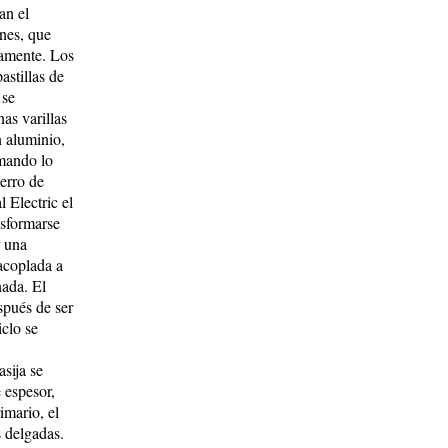
an el
nes, que
vamente. Los
astillas de
 se
as varillas
n aluminio,
rmando lo
ierro de
 Electric el
nsformarse
r una
 acoplada a
nada. El
espués de ser
iclo se
sija se
 espesor,
imario, el
s delgadas.