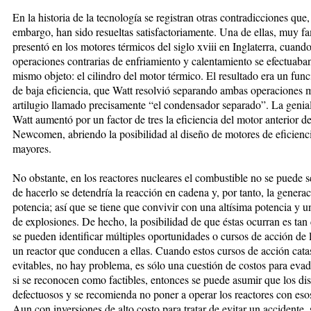
En la historia de la tecnología se registran otras contradicciones que,
embargo, han sido resueltas satisfactoriamente. Una de ellas, muy f
presentó en los motores térmicos del siglo xviii en Inglaterra, cuando
operaciones contrarias de enfriamiento y calentamiento se efectuaban
mismo objeto: el cilindro del motor térmico. El resultado era un fun
de baja eficiencia, que Watt resolvió separando ambas operaciones 
artilugio llamado precisamente “el condensador separado”. La genia
Watt aumentó por un factor de tres la eficiencia del motor anterior d
Newcomen, abriendo la posibilidad al diseño de motores de eficienc
mayores.
No obstante, en los reactores nucleares el combustible no se puede s
de hacerlo se detendría la reacción en cadena y, por tanto, la genera
potencia; así que se tiene que convivir con una altísima potencia y un
de explosiones. De hecho, la posibilidad de que éstas ocurran es tan 
se pueden identificar múltiples oportunidades o cursos de acción de l
un reactor que conducen a ellas. Cuando estos cursos de acción cata
evitables, no hay problema, es sólo una cuestión de costos para evadi
si se reconocen como factibles, entonces se puede asumir que los di
defectuosos y se recomienda no poner a operar los reactores con eso
Aun con inversiones de alto costo para tratar de evitar un accidente,