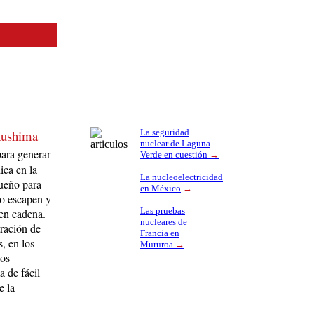
kushima
La seguridad
nuclear de Laguna
para generar
Verde en cuestión
→
ica en la
La nucleoelectricidad
ueño para
en México
→
no escapen y
Las pruebas
 en cadena.
nucleares de
tración de
Francia en
, en los
Mururoa
→
los
a de fácil
e la