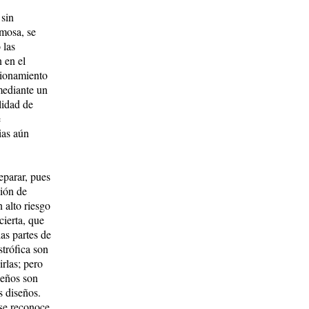
 sin
amosa, se
 las
 en el
cionamiento
mediante un
lidad de
e
ias aún
eparar, pues
ción de
 alto riesgo
cierta, que
as partes de
strófica son
rlas; pero
seños son
s diseños.
 se reconoce