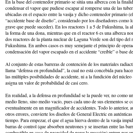
En la base del contenedor primario se sitúa una alberca con la finali
condensar el vapor que pudiese escapar al romperse una de las tuber
ubicadas en el espacio entre la vasija y dicho contenedor primario (e
“accidente base de diseño”, considerado por los diseñadores como l
grave que puede suceder). En los reactores 1 a 5 de Fukushima, la al
la forma de una dona, mientras que en el reactor 6 es una alberca no
dos reactores de la planta nuclear de Laguna Verde son del tipo del 
Fukushima. En ambos casos es muy semejante el principio de operac
condensación del vapor escapado en el accidente “creíble” o base de
Al conjunto de estas barreras de contención de los materiales radiacti
llama “defensa en profundidad”, la cual no está concebida para hacer
las múltiples posibilidades de accidente, ni a la fundición del núcle
asigna un valor de probabilidad de casi cero.
En realidad, a la defensa en profundidad se la puede ver, no como u
medio lleno, sino medio vacío, pues cada uno de sus elementos se c
eventualmente en un magnificador de accidentes. Todo lo anterior, 
otros errores, convierte los diseños de General Electric en auténtic
tiempo. Para empezar, el que el agua hierva dentro de la vasija impid
barras de control (que absorben neutrones y se insertan entre las bar
combustible en caso de necesidad de parar la reacción) entren por ar