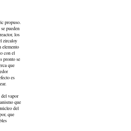
ic propuso.
o se pueden
reactor, los
l zircaloy
n elemento
to con el
s pronto se
berca que
nedor
efecto es
ear.
 del vapor
canismo que
 núcleo del
por, que
bles