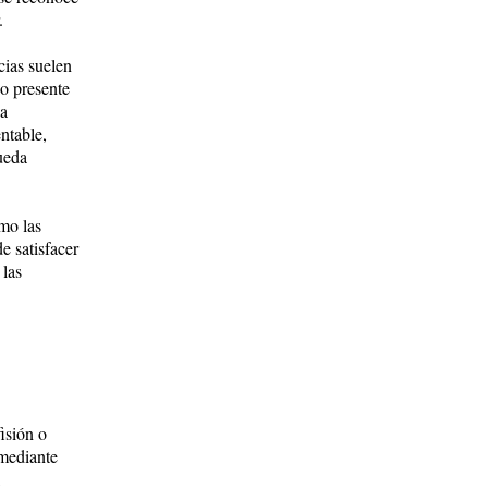
.
cias suelen
o presente
na
ntable,
queda
mo las
e satisfacer
 las
isión o
 mediante
,