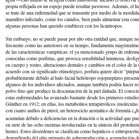
propia reflejada en un espejo puede resultar pavoroso. Además, el 
se trate de una enfermedad que se transmite por medio de la mordid
mamífero infectado, como los cánidos, bien pudo alimentar esta con
algunas personas han querido establecer con los licántropos.
Sin embargo, no se puede pasar por alto otra entidad que, aunque no
frecuente como las anteriores en su tiempo, fundamenta magistralme
de las características vampíricas: el ya mencionado grupo de enferm
conocidas como porfirias, que provoca sensibilidad luminosa, desfig
en cuerpo y rostro, alteraciones dentales y cambios en el color de la
acuerdo con su significado etimológico, porfura quiere decir “púrpu
probablemente debido al halo facial heliótropo rojopurpúreo present
algunos de los individuos afectados, aunque también podría hacer ref
polvo fino que produce la descamación de la piel dañada. El conoci
estas enfermedades ha avanzado bastante desde los primeros estudio
Günther en 1912; en ellas, los metabolitos tetrapirrólicos (moléculas
con cuatro anillos de pirrol, un heterociclo aromático de fórmula c
h
4
acumulan debido a deficiencias en la dotación o la actividad que pue
en siete de las ocho enzimas involucradas en la síntesis del protohe
hemo). Estos desórdenes se clasifican como hepáticos o eritropoyéti
dependiendo del sitio primario de sobreproducción y acumulación de