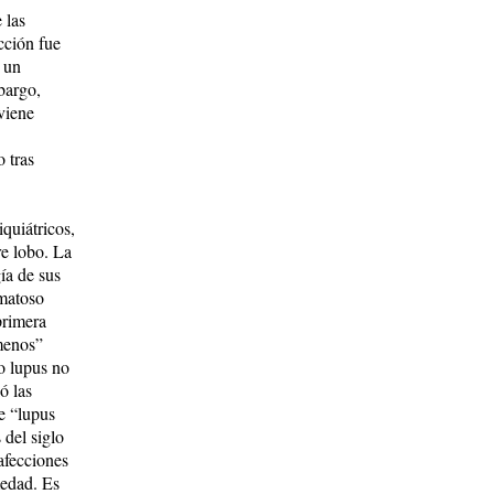
 las
cción fue
e un
bargo,
viene
 tras
iquiátricos,
re lobo. La
ía de sus
ematoso
primera
omenos”
o lupus no
ó las
de “lupus
 del siglo
afecciones
medad. Es