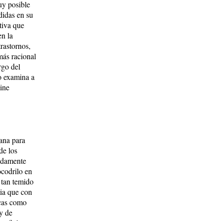
uy posible
idas en su
tiva que
en la
rastornos,
más racional
rgo del
o examina a
ine
ana para
de los
ondamente
ocodrilo en
 tan temido
tia que con
icas como
y de