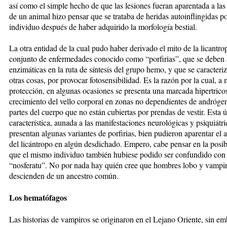
así como el simple hecho de que las lesiones fueran aparentada a la
de un animal hizo pensar que se trataba de heridas autoinflingidas p
individuo después de haber adquirido la morfología bestial.
La otra entidad de la cual pudo haber derivado el mito de la licantro
conjunto de enfermedades conocido como “porfirias”, que se deben
enzimáticas en la ruta de síntesis del grupo hemo, y que se caracteriz
otras cosas, por provocar fotosensibilidad. Es la razón por la cual, a
protección, en algunas ocasiones se presenta una marcada hipertricos
crecimiento del vello corporal en zonas no dependientes de andrógen
partes del cuerpo que no están cubiertas por prendas de vestir. Esta 
característica, aunada a las manifestaciones neurológicas y psiquiátr
presentan algunas variantes de porfirias, bien pudieron aparentar el 
del licántropo en algún desdichado. Empero, cabe pensar en la posib
que el mismo individuo también hubiese podido ser confundido con
“nosferatu”. No por nada hay quién cree que hombres lobo y vampi
descienden de un ancestro común.
Los hematófagos
Las historias de vampiros se originaron en el Lejano Oriente, sin e