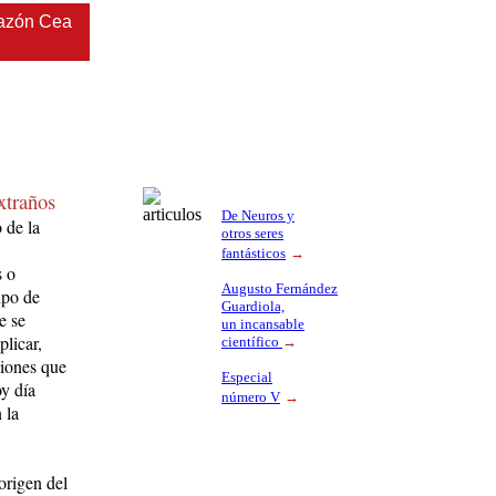
razón Cea
xtraños
De Neuros y
 de la
otros seres
fantásticos
→
s o
Augusto Fernández
ipo de
Guardiola,
e se
un incansable
plicar,
científico
→
ciones que
Especial
oy día
número V
→
 la
origen del