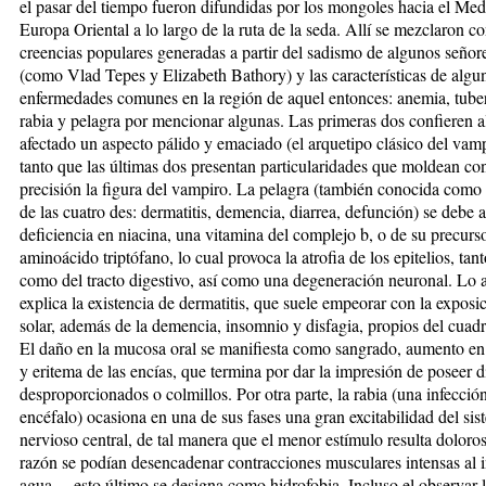
el pasar del tiempo fueron difundidas por los mongoles hacia el Med
Europa Oriental a lo largo de la ruta de la seda. Allí se mezclaron co
creencias populares generadas a partir del sadismo de algunos señor
(como Vlad Tepes y Elizabeth Bathory) y las características de algu
enfermedades comunes en la región de aquel entonces: anemia, tuber
rabia y pelagra por mencionar algunas. Las primeras dos confieren a
afectado un aspecto pálido y emaciado (el arquetipo clásico del vamp
tanto que las últimas dos presentan particularidades que moldean c
precisión la figura del vampiro. La pelagra (también conocida com
de las cuatro des: dermatitis, demencia, diarrea, defunción) se debe a
deficiencia en niacina, una vitamina del complejo b, o de su precurso
aminoácido triptófano, lo cual provoca la atrofia de los epitelios, tant
como del tracto digestivo, así como una degeneración neuronal. Lo a
explica la existencia de dermatitis, que suele empeorar con la exposic
solar, además de la demencia, insomnio y disfagia, propios del cuadr
El daño en la mucosa oral se manifiesta como sangrado, aumento en
y eritema de las encías, que termina por dar la impresión de poseer d
desproporcionados o colmillos. Por otra parte, la rabia (una infección
encéfalo) ocasiona en una de sus fases una gran excitabilidad del si
nervioso central, de tal manera que el menor estímulo resulta doloros
razón se podían desencadenar contracciones musculares intensas al i
agua —esto último se designa como hidrofobia. Incluso el observar 