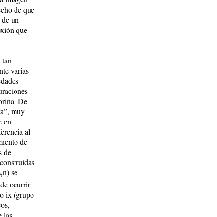
hecho de que
a de un
exión que
 tan
nte varias
edades
uraciones
 orina. De
ra”, muy
e en
erencia al
miento de
s de
 construidas
n) se
5
de ocurrir
mo ix (grupo
cos,
 las