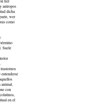
n fiel
 y antropos
itud dicha
parte, wer
bras como
e
 término
l. Suele
terior
.
 trastornos
e entenderse
aquellos
a animal.
one con
colatinos,
tual en el