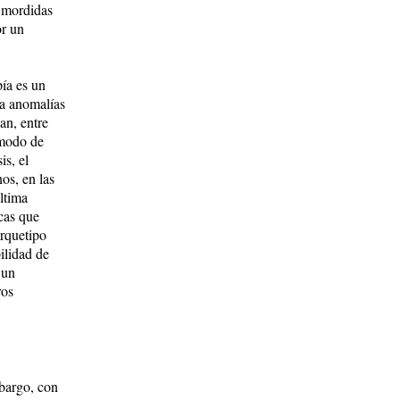
s mordidas
or un
pía es un
 a anomalías
an, entre
 modo de
is, el
os, en las
última
icas que
arquetipo
ilidad de
 un
ros
mbargo, con