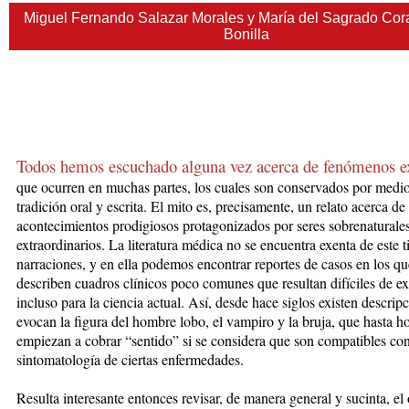
Miguel Fernando Salazar Morales y María del Sagrado Co
Bonilla
Todos hemos escuchado alguna vez acerca de fenómenos e
que
ocurren en
muc
has
partes, los
cuales son conservados por medio
tradición oral y escrita. El mito es, precisamente, un relato acerca de
acontecimientos prodigiosos protagonizados por seres sobrenaturale
extraordinarios. La literatura médica no se encuentra exenta de este t
narraciones, y en ella podemos encontrar reportes de casos en los qu
describen cuadros clínicos poco comunes que resultan difíciles de ex
incluso para la ciencia actual. Así, desde hace siglos existen descrip
evocan la figura del hombre lobo, el vampiro y la bruja, que hasta h
empiezan a cobrar “sentido” si se considera que son compatibles con
sintomatología de ciertas enfermedades.
Resulta interesante entonces revisar, de manera general y sucinta, el 