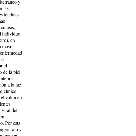
iterráneo y
n las
es feudales
nas
culosis,
l individuo
iro), en
on mayor
o enfermedad
 la
r el
o de la piel
nterior
ión a la luz
o clínico.
 el volumen
ientes
 viral del
stema
o. Por esta
ngerir ajo y
la imagen