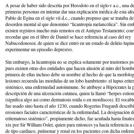
A pesar de haber sido descrita por Herodoto en el siglo v a.c., una de
primeras personas en intentar dar una explicación médica de esta afe
Pablo de Egina en el siglo vii d.c., cuando propuso que se trataba d
desorden mental al que denominó “licantropía melancólica”. Sin em
existen registros mucho más remotos en el Antiguo Testamento; con
recordar que en el libro de Daniel se hace referencia al caso del rey
Nabucodonosor, de quien se dice entró en un estado de delirio lupino
experimentar un episodio depresivo.
Sin embargo, la licantropía no se explica solamente por trastornos ps
pues existen otras dos entidades que hacen alusión al mito del homb
primera de ellas incluso debe su nombre al hecho de que la morfolog
lesiones recuerda las mordidas de un lobo hambriento: el lupus erit
sistémico, una enfermedad autoinmune. Se atribuye a Hipócrates la 
descripción de una ulceración cutánea, quien la llamó “herpes esti
(significa algo así como dermatosis roída o en mordiscos). El vocabl
fue usado sino hasta el año 1230, cuando Rogerius Frugardi describi
erosiones faciales características de la enfermedad. La designación 
eritematoso sistémico”, propiamente dicho, fue acuñada hasta finales
xix por Sir William Osler, quien para entonces ya hacía referencia a 
de tipo cardiaco, pulmonar y renal en los pacientes con dicha enfer