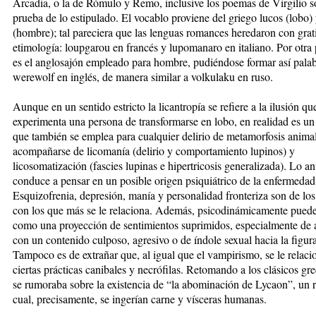
Arcadia, o la de Rómulo y Remo, inclusive los poemas de Virgilio so
prueba de lo estipulado. El vocablo proviene del griego lucos (lobo)
(hombre); tal pareciera que las lenguas romances heredaron con grat
etimología: loupgarou en francés y lupomanaro en italiano. Por otra 
es el anglosajón empleado para hombre, pudiéndose formar así pala
werewolf en inglés, de manera similar a volkulaku en ruso.
Aunque en un sentido estricto la licantropía se refiere a la ilusión qu
experimenta una persona de transformarse en lobo, en realidad es un
que también se emplea para cualquier delirio de metamorfosis anima
acompañarse de licomanía (delirio y comportamiento lupinos) y
licosomatización (fascies lupinas e hipertricosis generalizada). Lo an
conduce a pensar en un posible origen psiquiátrico de la enfermedad
Esquizofrenia, depresión, manía y personalidad fronteriza son de los
con los que más se le relaciona. Además, psicodinámicamente pued
como una proyección de sentimientos suprimidos, especialmente de 
con un contenido culposo, agresivo o de índole sexual hacia la figur
Tampoco es de extrañar que, al igual que el vampirismo, se le relaci
ciertas prácticas canibales y necrófilas. Retomando a los clásicos gre
se rumoraba sobre la existencia de “la abominación de Lycaon”, un ri
cual, precisamente, se ingerían carne y vísceras humanas.