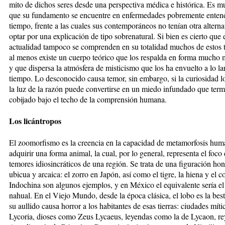
mito de dichos seres desde una perspectiva médica e histórica. Es m
que su fundamento se encuentre en enfermedades pobremente entend
tiempo, frente a las cuales sus contemporáneos no tenían otra alterna
optar por una explicación de tipo sobrenatural. Si bien es cierto que 
actualidad tampoco se comprenden en su totalidad muchos de estos t
al menos existe un cuerpo teórico que los respalda en forma mucho 
y que dispersa la atmósfera de misticismo que los ha envuelto a lo la
tiempo. Lo desconocido causa temor, sin embargo, si la curiosidad l
la luz de la razón puede convertirse en un miedo infundado que term
cobijado bajo el techo de la comprensión humana.
Los licántropos
El zoomorfismo es la creencia en la capacidad de metamorfosis hum
adquirir una forma animal, la cual, por lo general, representa el foco 
temores idiosincráticos de una región. Se trata de una figuración h
ubicua y arcaica: el zorro en Japón, así como el tigre, la hiena y el c
Indochina son algunos ejemplos, y en México el equivalente sería el
nahual. En el Viejo Mundo, desde la época clásica, el lobo es la bes
su aullido causa horror a los habitantes de esas tierras: ciudades mít
Lycoria, dioses como Zeus Lycaeus, leyendas como la de Lycaon, re